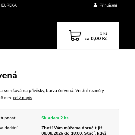
HEUREKA
Přihlášení
0
ks
za
0,00 Kč
vená
ka semišová na přívěsky, barva červená. Vnitřní rozměry
x6 mm.
celý popis
tupnost
Skladem 2 ks
a dodání
Zboží Vám můžeme doručit již
08.08.2026 do 18:00. Stačí, když