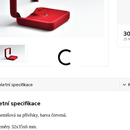
30
25 
etní specifikace
tní specifikace
emišová na přívěsky, barva červená.
ozměry 32x35x6 mm.