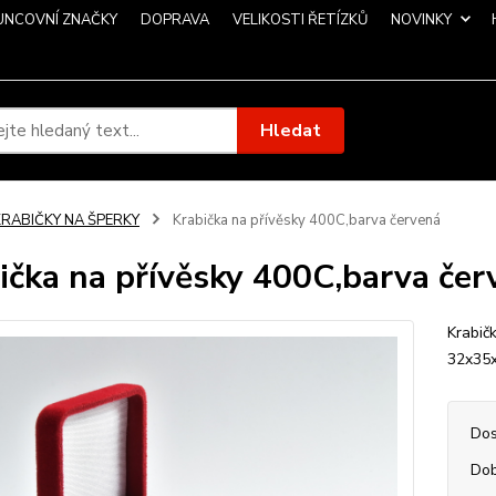
UNCOVNÍ ZNAČKY
DOPRAVA
VELIKOSTI ŘETÍZKŮ
NOVINKY
Hledat
KRABIČKY NA ŠPERKY
Krabička na přívěsky 400C,barva červená
ička na přívěsky 400C,barva čer
Krabič
32x35
Dos
Dob