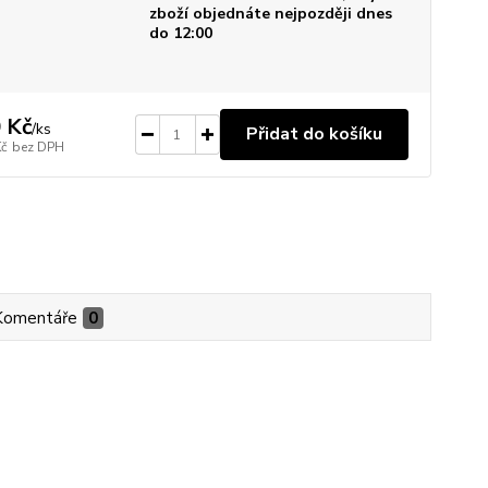
zboží objednáte nejpozději dnes
do 12:00
 Kč
/
ks
Přidat do košíku
Kč
bez DPH
Komentáře
0