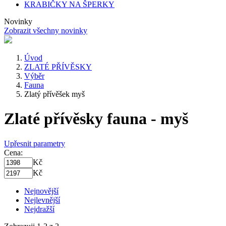
KRABIČKY NA ŠPERKY
Novinky
Zobrazit všechny novinky
Úvod
ZLATÉ PŘÍVĚSKY
Výběr
Fauna
Zlatý přívěšek myš
Zlaté přívěsky fauna - myš
Upřesnit parametry
Cena:
Kč
Kč
Nejnovější
Nejlevnější
Nejdražší