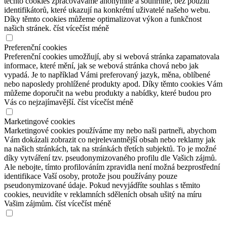
těchto cookies zpracováváme anonymně a souhrnně, bez použití
identifikátorů, které ukazují na konkrétní uživatelé našeho webu.
Díky těmto cookies můžeme optimalizovat výkon a funkčnost
našich stránek.
číst více
číst méně
Preferenční cookies
Preferenční cookies umožňují, aby si webová stránka zapamatovala
informace, které mění, jak se webová stránka chová nebo jak
vypadá. Je to například Vámi preferovaný jazyk, měna, oblíbené
nebo naposledy prohlížené produkty apod. Díky těmto cookies Vám
můžeme doporučit na webu produkty a nabídky, které budou pro
Vás co nejzajímavější.
číst více
číst méně
Marketingové cookies
Marketingové cookies používáme my nebo naši partneři, abychom
Vám dokázali zobrazit co nejrelevantnější obsah nebo reklamy jak
na našich stránkách, tak na stránkách třetích subjektů. To je možné
díky vytváření tzv. pseudonymizovaného profilu dle Vašich zájmů.
Ale nebojte, tímto profilováním zpravidla není možná bezprostřední
identifikace Vaší osoby, protože jsou používány pouze
pseudonymizované údaje. Pokud nevyjádříte souhlas s těmito
cookies, neuvidíte v reklamních sděleních obsah ušitý na míru
Vašim zájmům.
číst více
číst méně