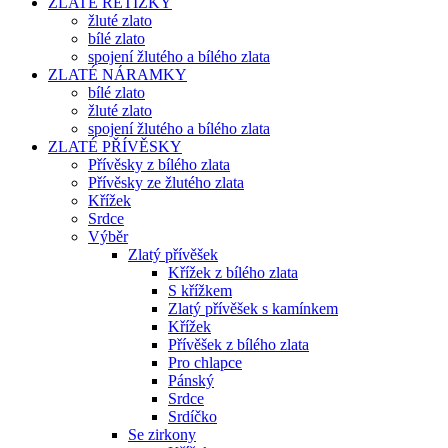
ZLATÉ ŘETÍZKY
žluté zlato
bílé zlato
spojení žlutého a bílého zlata
ZLATÉ NÁRAMKY
bílé zlato
žluté zlato
spojení žlutého a bílého zlata
ZLATÉ PŘÍVĚSKY
Přívěsky z bílého zlata
Přívěsky ze žlutého zlata
Křížek
Srdce
Výběr
Zlatý přívěšek
Křížek z bílého zlata
S křížkem
Zlatý přívěšek s kamínkem
Křížek
Přívěšek z bílého zlata
Pro chlapce
Pánský
Srdce
Srdíčko
Se zirkony