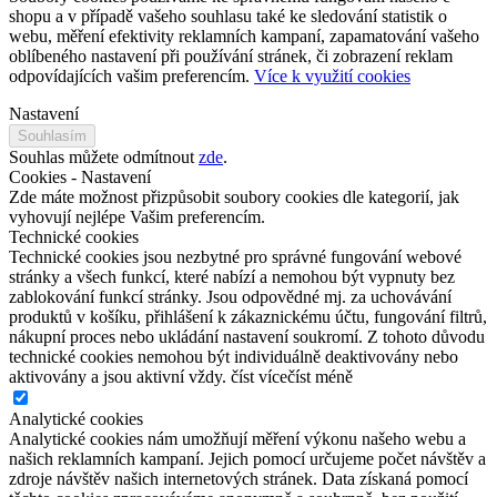
shopu a v případě vašeho souhlasu také ke sledování statistik o
webu, měření efektivity reklamních kampaní, zapamatování vašeho
oblíbeného nastavení při používání stránek, či zobrazení reklam
odpovídajících vašim preferencím.
Více k využití cookies
Nastavení
Souhlasím
Souhlas můžete odmítnout
zde
.
Cookies - Nastavení
Zde máte možnost přizpůsobit soubory cookies dle kategorií, jak
vyhovují nejlépe Vašim preferencím.
Technické cookies
Technické cookies jsou nezbytné pro správné fungování webové
stránky a všech funkcí, které nabízí a nemohou být vypnuty bez
zablokování funkcí stránky. Jsou odpovědné mj. za uchovávání
produktů v košíku, přihlášení k zákaznickému účtu, fungování filtrů,
nákupní proces nebo ukládání nastavení soukromí. Z tohoto důvodu
technické cookies nemohou být individuálně deaktivovány nebo
aktivovány a jsou aktivní vždy.
číst více
číst méně
Analytické cookies
Analytické cookies nám umožňují měření výkonu našeho webu a
našich reklamních kampaní. Jejich pomocí určujeme počet návštěv a
zdroje návštěv našich internetových stránek. Data získaná pomocí