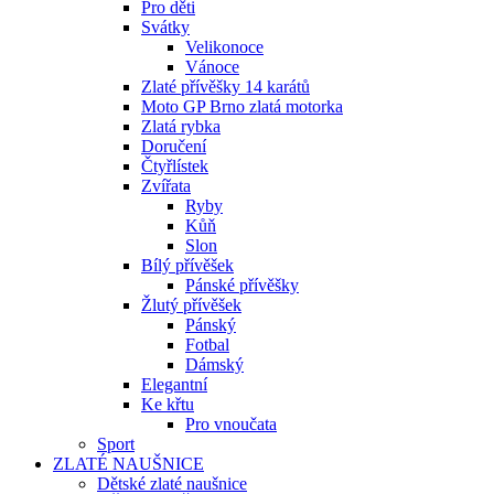
Pro děti
Svátky
Velikonoce
Vánoce
Zlaté přívěšky 14 karátů
Moto GP Brno zlatá motorka
Zlatá rybka
Doručení
Čtyřlístek
Zvířata
Ryby
Kůň
Slon
Bílý přívěšek
Pánské přívěšky
Žlutý přívěšek
Pánský
Fotbal
Dámský
Elegantní
Ke křtu
Pro vnoučata
Sport
ZLATÉ NAUŠNICE
Dětské zlaté naušnice