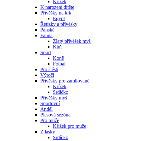
Křížek
K narození dítěte
Přívěšky na krk
Egypt
Řetízky a přívěsky
Pánské
Fauna
Zlatý přívěšek myš
Kůň
Sport
Koně
Fotbal
Pro štěstí
Výročí
Přívěsky pro zamilované
Křížek
Srdíčko
Přívěšky myš
Sportovní
Anděl
Plesová sezóna
Pro muže
Křížek pro muže
Z lásky
Srdíčko