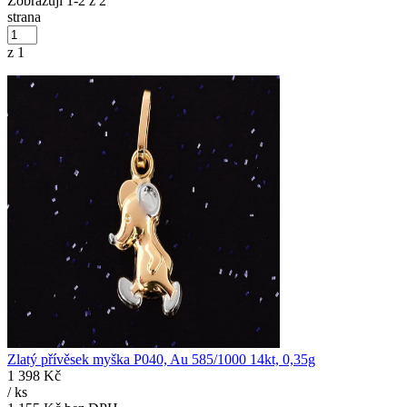
Zobrazuji 1-2 z 2
strana
z 1
Zlatý přívěsek myška P040, Au 585/1000 14kt, 0,35g
1 398 Kč
/
ks