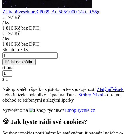
Zlatý přívěsek myš P039, Au 585/1000 14kt, 0,55g
2 197 Kč
/
ks
1 816 Kč
bez DPH
2 197 Kč
/
ks
1 816 Kč
bez DPH
Skladem 3 ks
Přidat do košíku
strana
z 1
Nákup zlatého šperku s jistotou a ke spokojenosti
Zlatý přívěsek
nebo řetízek spolehlivý nápad na dárek.
Stříbro Nikol
- on-line
obchod se stříbrnými a zlatými šperky
Vytvořeno na
Eshop-rychle.cz
🍪 Jak byste rádi své cookies?
Soubory cookies používáme ke správnému fungování našeho e-