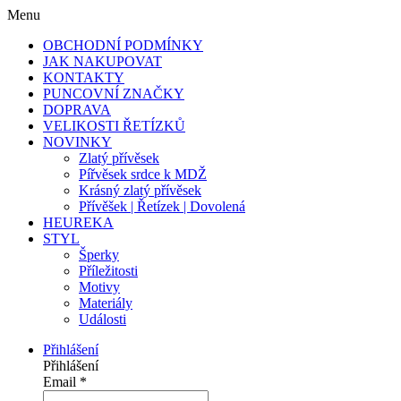
Menu
OBCHODNÍ PODMÍNKY
JAK NAKUPOVAT
KONTAKTY
PUNCOVNÍ ZNAČKY
DOPRAVA
VELIKOSTI ŘETÍZKŮ
NOVINKY
Zlatý přívěsek
Pířvěsek srdce k MDŽ
Krásný zlatý přívěsek
Přívěšek | Řetízek | Dovolená
HEUREKA
STYL
Šperky
Příležitosti
Motivy
Materiály
Události
Přihlášení
Přihlášení
Email
*