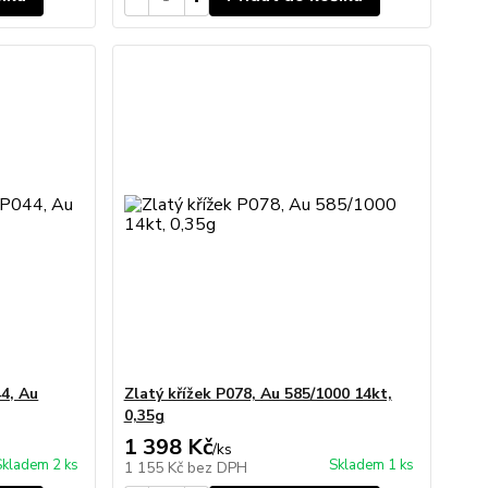
44, Au
Zlatý křížek P078, Au 585/1000 14kt,
0,35g
1 398 Kč
/
ks
Skladem 2 ks
Skladem 1 ks
1 155 Kč
bez DPH