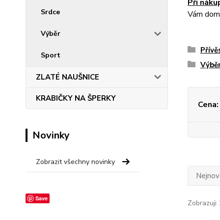
Při náku
Srdce
Vám dom
Výběr
Přívě
Sport
Výbě
ZLATÉ NAUŠNICE
KRABIČKY NA ŠPERKY
Cena:
Novinky
Zobrazit všechny novinky
Nejnově
Save
Zobrazuji 