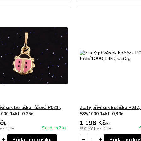
řívěsek beruška růžová P021r,
Zlatý přívěsek kočička P032,
1000 14kt, 0,25g
585/1000,14kt, 0,30g
č
1 198 Kč
/
ks
/
ks
Skladem 2 ks
ez DPH
990 Kč
bez DPH
Přidat do košíku
Přidat do ko