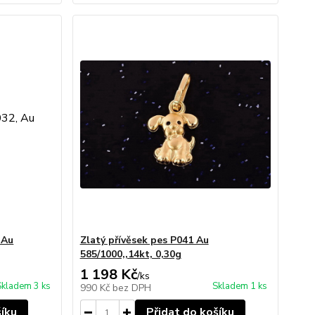
 Au
Zlatý přívěsek pes P041 Au
585/1000,,14kt, 0,30g
1 198 Kč
/
ks
Skladem 3 ks
Skladem 1 ks
990 Kč
bez DPH
šíku
Přidat do košíku