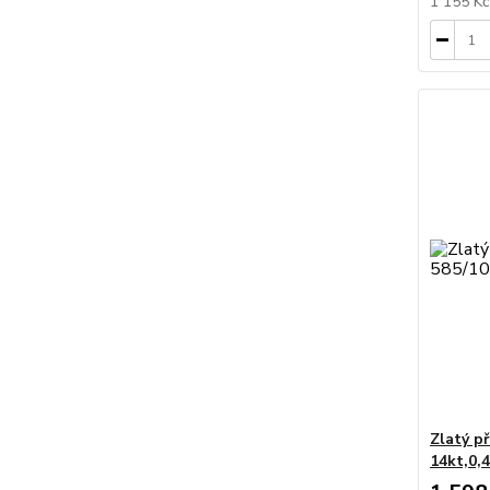
1 155 K
Zlatý p
14kt,0,