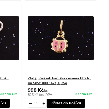
10, Au
Zlatý přívěsek beruška červená P021č,
Au 585/1000 14kt, 0,25g
998 Kč
/
ks
Skladem 4 ks
Skladem 4 ks
825 Kč
bez DPH
šíku
Přidat do košíku