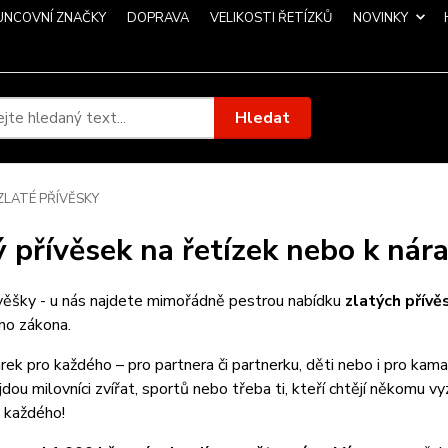
UNCOVNÍ ZNAČKY
DOPRAVA
VELIKOSTI ŘETÍZKŮ
NOVINKY
Hledat
ZLATÉ PŘÍVĚSKY
ý přívěsek na řetízek nebo k ná
ívěšky - u nás najdete mimořádně pestrou nabídku
zlatých přív
ho zákona.
árek pro každého – pro partnera či partnerku, děti nebo i pro ka
ajdou milovníci zvířat, sportů nebo třeba ti, kteří chtějí někomu v
 každého!