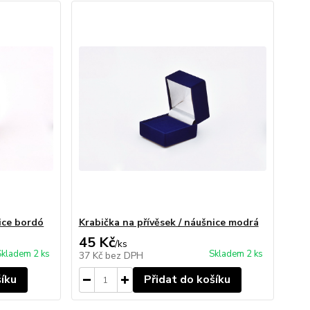
nice bordó
Krabička na přívěsek / náušnice modrá
45 Kč
/
ks
Skladem 2 ks
Skladem 2 ks
37 Kč
bez DPH
šíku
Přidat do košíku