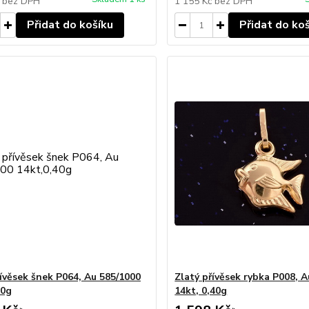
č
bez DPH
1 155 Kč
bez DPH
Přidat do košíku
Přidat do ko
řívěsek šnek P064, Au 585/1000
Zlatý přívěsek rybka P008, 
40g
14kt, 0,40g