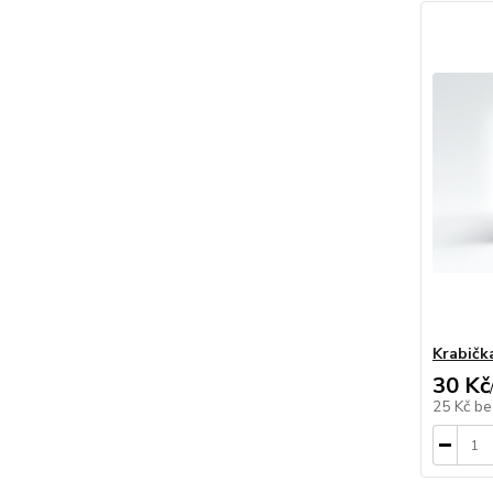
Krabičk
30 Kč
25 Kč
be