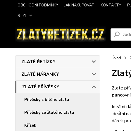
OBCHODNÍ PODMÍNKY
JAK NAKUPOVAT
KONTAKTY
P
STYL
Úvod
ZLATÉ ŘETÍZKY
Zlat
ZLATÉ NÁRAMKY
ZLATÉ PŘÍVĚSKY
Zlaté př
punc
ovní
Přívěsky z bílého zlata
Ideální d
Přívěsky ze žlutého zlata
ideální n
dárek pro
Křížek