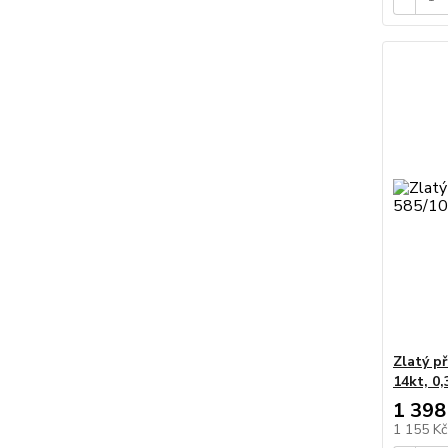
Zlatý p
14kt, 0
1 398
1 155 K