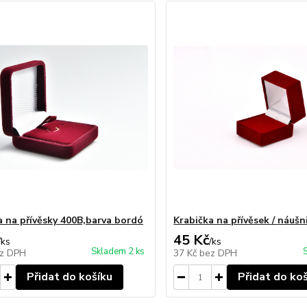
a na přívěsky 400B,barva bordó
Krabička na přívěsek / náuš
45 Kč
/
ks
/
ks
Skladem 2 ks
z DPH
37 Kč
bez DPH
Přidat do košíku
Přidat do ko