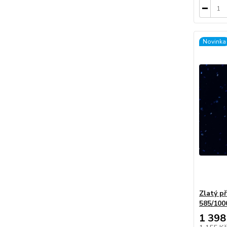
Novinka
Zlatý p
585/100
1 398