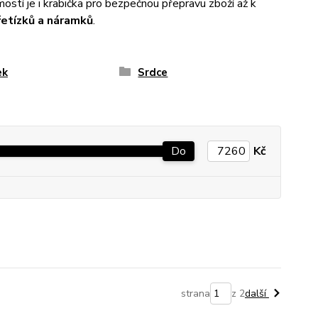
stí je i krabička pro bezpečnou přepravu zboží až k
řetízků a náramků
.
ek
Srdce
Do
Kč
strana
z 2
další