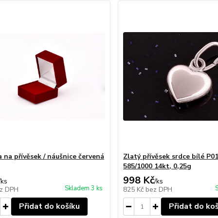
a na přívěsek / náušnice červená
Zlatý přívěsek srdce bílé P0
585/1000 14kt, 0,25g
998 Kč
/
ks
/
ks
Skladem 3 ks
z DPH
825 Kč
bez DPH
Přidat do košíku
Přidat do ko