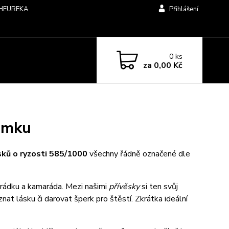
HEUREKA
Přihlášení
0
ks
za
0,00 Kč
ramku
ěsků o ryzosti 585/1000
všechny řádně označené dle
marádku a kamaráda. Mezi našimi
přívěsky
si ten svůj
yznat lásku či darovat šperk pro štěstí.
Zkrátka ideální