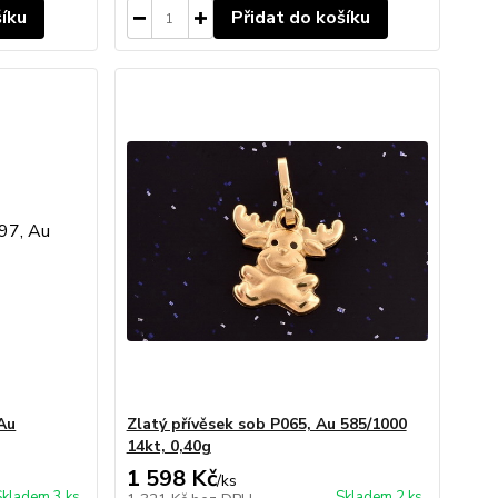
šíku
Přidat do košíku
 Au
Zlatý přívěsek sob P065, Au 585/1000
14kt, 0,40g
1 598 Kč
/
ks
Skladem 3 ks
Skladem 2 ks