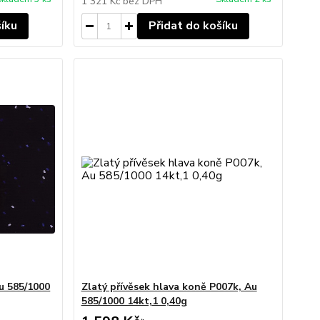
1 321 Kč
bez DPH
šíku
Přidat do košíku
Au 585/1000
Zlatý přívěsek hlava koně P007k, Au
585/1000 14kt,1 0,40g