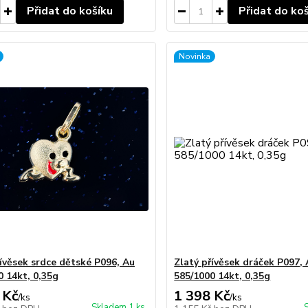
Přidat do košíku
Přidat do ko
Novinka
řívěsek srdce dětské P096, Au
Zlatý přívěsek dráček P097,
0 14kt, 0,35g
585/1000 14kt, 0,35g
 Kč
1 398 Kč
/
ks
/
ks
Skladem 1 ks