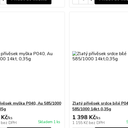
řívěsek myška P040, Au 585/1000
Zlatý přívěsek srdce bílé P0
,35g
585/1000 14kt,0,35g
 Kč
1 398 Kč
/
ks
/
ks
Skladem 1 ks
č
bez DPH
1 155 Kč
bez DPH