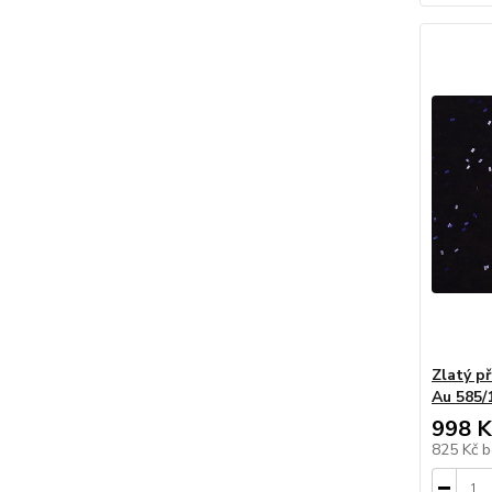
Zlatý p
Au 585/
998 K
825 Kč
b