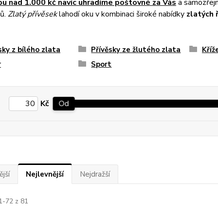
pu nad 1.000 kč navíc
uhradíme poštovné za Vás
a samozřejmo
ů.
Zlatý přívěsek
lahodí oku v kombinaci široké nabídky
zlatých 
sky z bílého zlata
Přívěsky ze žlutého zlata
Kříž
r
Sport
Kč
Od
jší
Nejlevnější
Nejdražší
1-72 z 81