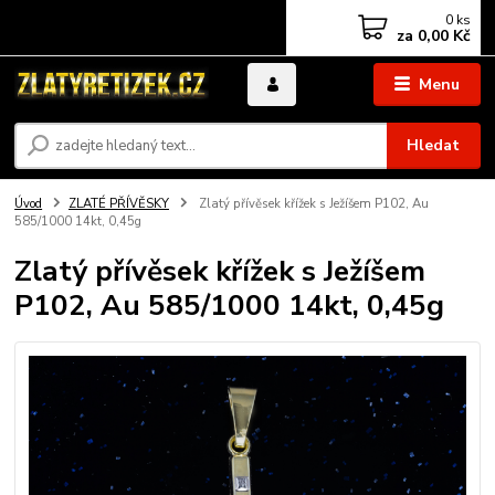
0
ks
za
0,00 Kč
Menu
Hledat
Úvod
ZLATÉ PŘÍVĚSKY
Zlatý přívěsek křížek s Ježíšem P102, Au
585/1000 14kt, 0,45g
Zlatý přívěsek křížek s Ježíšem
P102, Au 585/1000 14kt, 0,45g