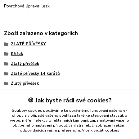
Povrchová úprava: lesk
Zboží zařazeno v kategoriích
ZLATÉ PŘÍVĚSKY
Křížek
Zlatý přívěšek
Zlaté přívěšky 14 karátů
Žlutý přívěšek
S křížkem
🍪 Jak byste rádi své cookies?
Křížek
Soubory cookies používáme ke správnému fungování našeho e-
Křížek pro muže
shopu a v případě vašeho souhlasu také ke sledování statistik o
webu, měření efektivity reklamních kampaní, zapamatování vašeho
oblíbeného nastavení při používání stránek, či zobrazení reklam
odpovídajících vašim preferencím.
Více k využití cookies