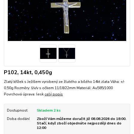
P102, 14kt, 0,450g
Zlatý křížek s Ježíšem vyrobený ze žlutého a bílého 14kt zlata Váha: +/-
0,50g Rozměry: š/v/v s očkem 11/18/22mm Materiál: Au585/1000
Povrchová úprava: lesk
celý popis
Dostupnost
Skladem 2 ks
Doba dodání
Zboží Vám můžeme doručit již 08.08.2026 do 18:00.
Stačí, když zboží objednáte nejpozději dnes do
12:00