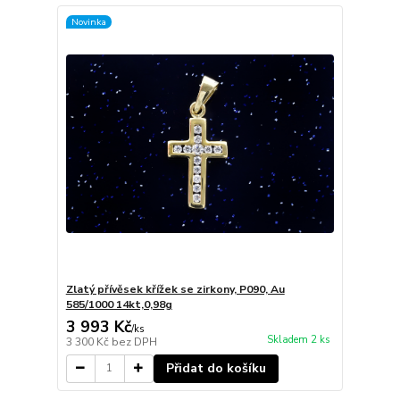
Novinka
Zlatý přívěsek křížek se zirkony, P090, Au
585/1000 14kt,0,98g
3 993 Kč
/
ks
Skladem 2 ks
3 300 Kč
bez DPH
Přidat do košíku