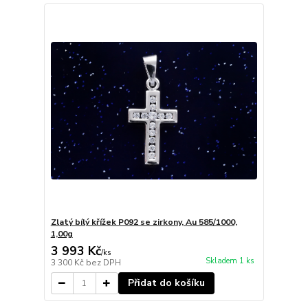
Zlatý bílý křížek P092 se zirkony, Au 585/1000,
1,00g
3 993 Kč
/
ks
Skladem 1 ks
3 300 Kč
bez DPH
Přidat do košíku