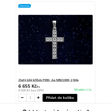
Novinka
Zlatý bílý křížek P091, Au 585/1000, 2,50g
6 655 Kč
/
ks
Skladem 1 ks
5 500 Kč
bez DPH
Přidat do košíku