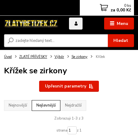
0
ks
za
0,00 Kč
Menu
Hledat
Úvod
ZLATÉ PŘÍVĚSKY
Výběr
Se zirkony
Křížek
Křížek se zirkony
Upřesnit parametry
Nejnovější
Nejlevnější
Nejdražší
Zobrazuji 1-3 z 3
strana
z 1