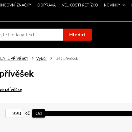
UNCOVNÍ ZNAČKY
DOPRAVA
VELIKOSTI ŘETÍZKŮ
NOVINKY
Hledat
ZLATÉ PŘÍVĚSKY
Výběr
Bílý přívěšek
 přívěšek
é přívěšky
Kč
Od