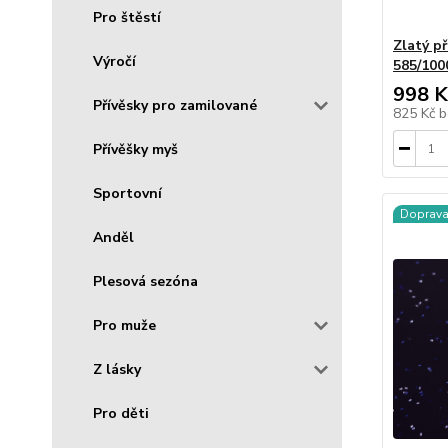
Pro štěstí
Zlatý př
Výročí
585/100
998 K
Přívěsky pro zamilované
825 Kč
b
Přívěšky myš
Sportovní
Doprav
Anděl
Plesová sezóna
Pro muže
Z lásky
Pro děti