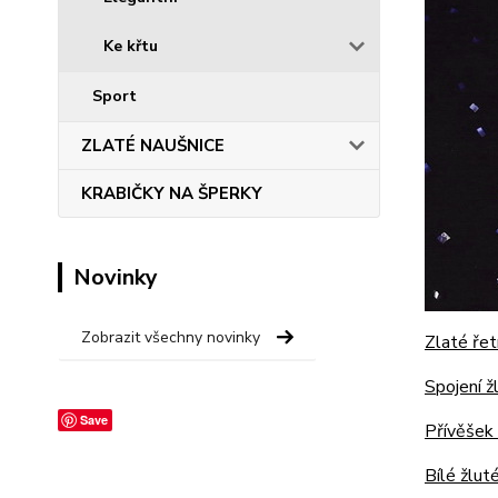
Ke křtu
Sport
ZLATÉ NAUŠNICE
KRABIČKY NA ŠPERKY
Novinky
Zobrazit všechny novinky
Zlaté řet
Spojení ž
Save
Přívěšek 
Bílé žlut