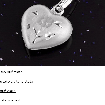
ízky bílé zlato
lutého a bílého zlata
bílé zlato
é zlato rozdíl