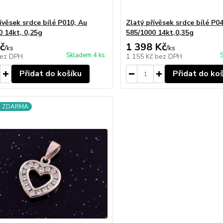
ívěsek srdce bílé P010, Au
Zlatý přívěsek srdce bílé P0
0 14kt, 0,25g
585/1000 14kt,0,35g
č
1 398 Kč
/
ks
/
ks
Skladem 4 ks
ez DPH
1 155 Kč
bez DPH
Přidat do košíku
Přidat do ko
a ZDARMA