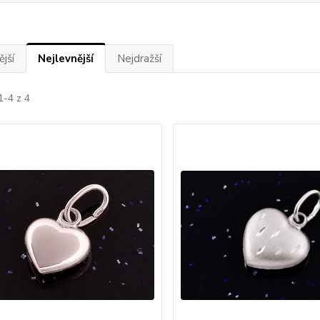
jší
Nejlevnější
Nejdražší
1-4 z 4