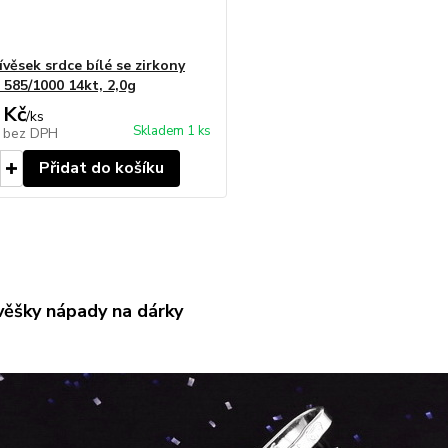
ívěsek srdce bílé se zirkony
 585/1000 14kt, 2,0g
 Kč
/
ks
Skladem 1 ks
č
bez DPH
Přidat do košíku
ívěšky nápady na dárky