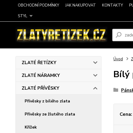
OBCHODNÍ PODMÍNKY
JAK NAKUPOVAT
KONTAKTY
P
STYL
Úvod
ZLATÉ ŘETÍZKY
Bílý
ZLATÉ NÁRAMKY
ZLATÉ PŘÍVĚSKY
Pánsk
Přívěsky z bílého zlata
Cena:
Přívěsky ze žlutého zlata
Křížek