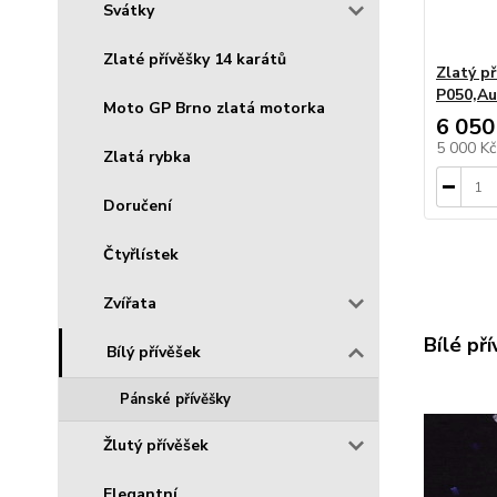
Svátky
Zlaté přívěšky 14 karátů
Zlatý př
P050,Au
Moto GP Brno zlatá motorka
6 050
5 000 K
Zlatá rybka
Doručení
Čtyřlístek
Zvířata
Bílé př
Bílý přívěšek
Pánské přívěšky
Žlutý přívěšek
Elegantní