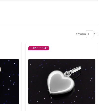
strana
z 1
TOP produkt