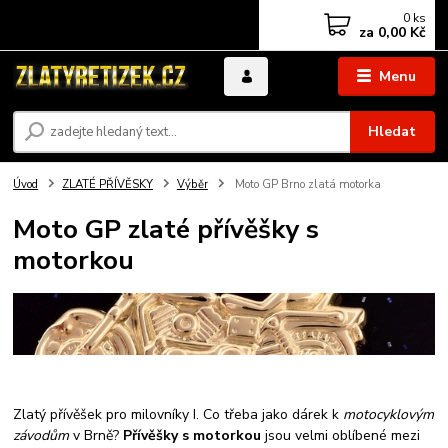
0
ks
za
0,00 Kč
Menu
Hledat
Úvod
ZLATÉ PŘÍVĚSKY
Výběr
Moto GP Brno zlatá motorka
Moto GP zlaté přívěšky s
motorkou
Zlatý přívěšek pro milovníky I. Co třeba jako dárek k
motocyklovým
závodům
v Brně?
Přívěšky s motorkou
jsou velmi oblíbené mezi