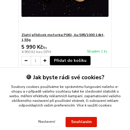
Zlatý přívěsek motorka P061, Au 585/1000 14kt,
1,55g
5 990 Kč
/
ks
Skladem 1 ks
4 950 Kč
bez DPH
Přidat do košíku
🍪 Jak byste rádi své cookies?
strana
z 1
Soubory cookies používáme ke správnému fungování našeho e-
shopu a v případě vašeho souhlasu také ke sledování statistik o
webu, měření efektivity reklamních kampaní, zapamatování vašeho
oblíbeného nastavení při používání stránek, či zobrazení reklam
odpovídajících vašim preferencím.
Více k využití cookies
Nákup zlatého šperku s jistotou a ke spokojenosti
Zlatý přívěsek
Souhlasím
Nastavení
nebo řetízek spolehlivý nápad na dárek.
Stříbro Nikol
- on-line
obchod se stříbrnými a zlatými šperky