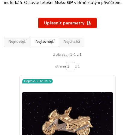
motorkáři. Oslavte letošní
Moto GP
v Brně zlatým přívěškem.
Upřesnit parametry
Nejnovější
Nejlevnější
Nejdražší
Zobrazuji 1-1 z 1
strana
z 1
Doprava ZDARMA