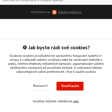
obchod se stříbrnými a zlatými šperky
Vytvořeno na
Eshop-rychle.cz
🍪 Jak byste rádi své cookies?
Soubory cookies používáme ke správnému fungování našeho e-
shopu a v případě vašeho souhlasu také ke sledování statistik o
webu, měření efektivity reklamních kampaní, zapamatování vašeho
oblíbeného nastavení při používání stránek, či zobrazení reklam
odpovídajících vašim preferencím.
Více k využití cookies
Souhlasím
Nastavení
Souhlas můžete odmítnout
zde
.