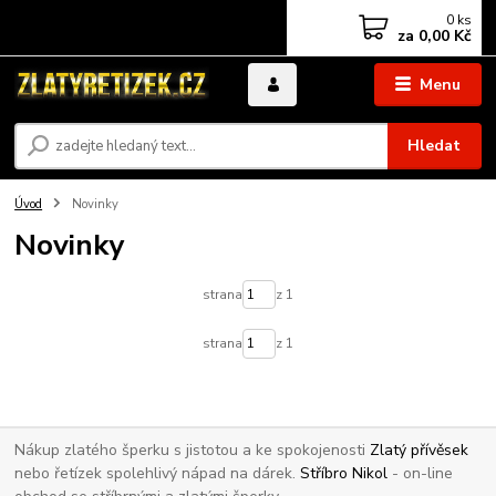
0
ks
za
0,00 Kč
Menu
Hledat
Úvod
Novinky
Novinky
strana
z 1
strana
z 1
Nákup zlatého šperku s jistotou a ke spokojenosti
Zlatý přívěsek
nebo řetízek spolehlivý nápad na dárek.
Stříbro Nikol
- on-line