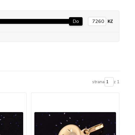
Do
Kč
strana
z 1