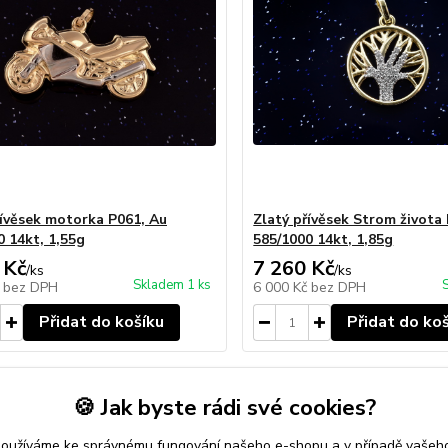
řívěsek motorka P061, Au
Zlatý přívěsek Strom života
0 14kt, 1,55g
585/1000 14kt, 1,85g
 Kč
7 260 Kč
/
ks
/
ks
Skladem 1 ks
č
bez DPH
6 000 Kč
bez DPH
Přidat do košíku
Přidat do ko
🍪 Jak byste rádi své cookies?
používáme ke správnému fungování našeho e-shopu a v případě vašeho