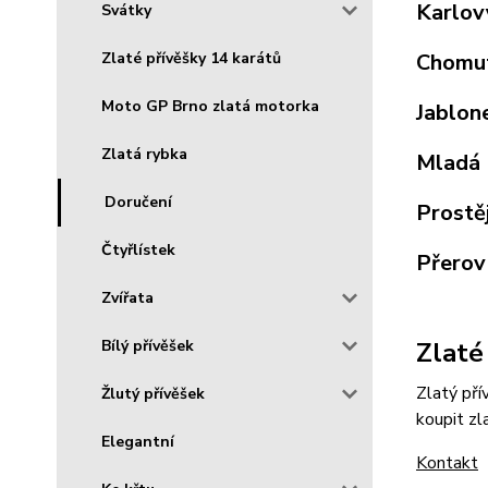
Karlov
Svátky
Zlaté přívěšky 14 karátů
Chomu
Moto GP Brno zlatá motorka
Jablon
Zlatá rybka
Mladá 
Doručení
Prostě
Čtyřlístek
Přerov
Zvířata
Bílý přívěšek
Zlaté
Zlatý př
Žlutý přívěšek
koupit zl
Elegantní
Kontakt