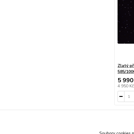
Zlatý p
585/100
5 990
4 950 K
Soubory cookies 