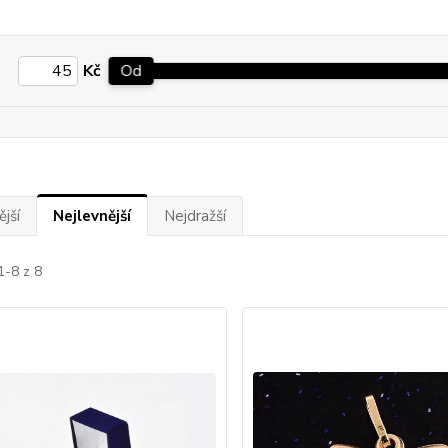
Kč
Od
jší
Nejlevnější
Nejdražší
1-8 z 8