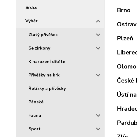
Srdce
Brno
Výběr
Ostrav
Zlatý přívěšek
Plzeň
Se zirkony
Libere
K narození dítěte
Olomo
Přívěšky na krk
České 
Řetízky a přívěsky
Ústí n
Pánské
Hradec
Fauna
Pardub
Sport
Zlín