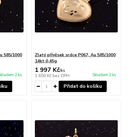
Au 585/1000
Zlatý přívěsek srdce P067, Au 585/1000
14kt,0,45g
1 997 Kč
/
ks
Skladem 2 ks
Skladem 2 ks
1 650 Kč
bez DPH
šíku
Přidat do košíku