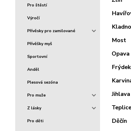
Pro štěstí
Havířo
Výročí
Kladn
Přívěsky pro zamilované
Most
Přívěšky myš
Opava
Sportovní
Frýdek
Anděl
Karvin
Plesová sezóna
Jihlava
Pro muže
Teplic
Z lásky
Děčín
Pro děti