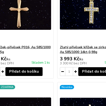
řížek-přívěsek P016, Au 585/1000
Zlatý přívěsek křížek se zirk
45g
Au 585/1000 14kt,0,98g
 Kč
3 993 Kč
/
ks
/
ks
Skladem 1 ks
č
bez DPH
3 300 Kč
bez DPH
Přidat do košíku
Přidat do ko
a ZDARMA
Novinka