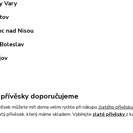
y Vary
tov
ec nad Nisou
Boleslav
jov
 přívěsky doporučujeme
ívěsek můžete mít doma velmi rychle při nákupu
zlatého přívěsku
atý přívěsek, který máme skladem. Vybírejte
zlaté přívěsky
z k