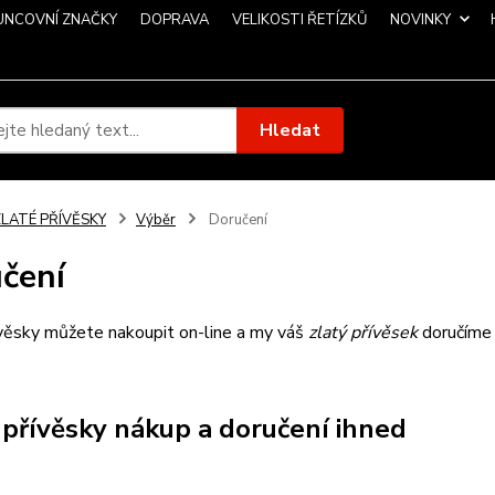
UNCOVNÍ ZNAČKY
DOPRAVA
VELIKOSTI ŘETÍZKŮ
NOVINKY
Hledat
ZLATÉ PŘÍVĚSKY
Výběr
Doručení
čení
ívěsky můžete nakoupit on-line a my váš
zlatý přívěsek
doručíme
 přívěsky nákup a doručení ihned