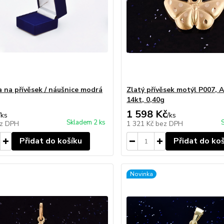
a na přívěsek / náušnice modrá
Zlatý přívěsek motýl P007, 
14kt, 0,40g
1 598 Kč
/
ks
/
ks
Skladem 2 ks
z DPH
1 321 Kč
bez DPH
Přidat do košíku
Přidat do ko
Novinka