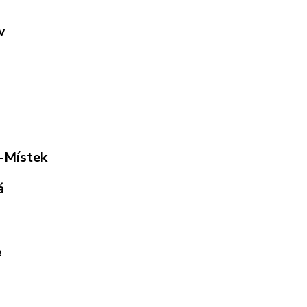
v
o
-Místek
á
e