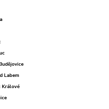
a
c
uc
Budějovice
ad Labem
 Králové
ice