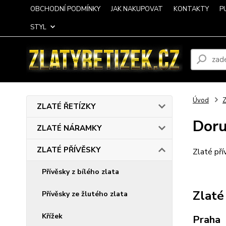
OBCHODNÍ PODMÍNKY
JAK NAKUPOVAT
KONTAKTY
P
STYL
Úvod
ZLATÉ ŘETÍZKY
Doru
ZLATÉ NÁRAMKY
ZLATÉ PŘÍVĚSKY
Zlaté př
Přívěsky z bílého zlata
Zlaté
Přívěsky ze žlutého zlata
Křížek
Praha