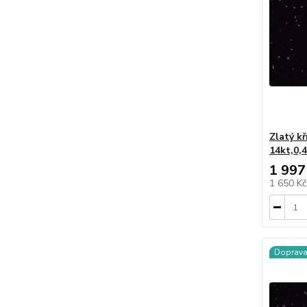
Zlatý k
14kt,0,
1 997
1 650 K
Doprav