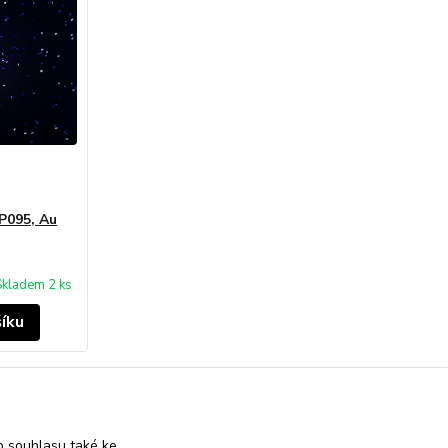
 P095, Au
Skladem 2 ks
šíku
strana
z 1
 souhlasu také ke