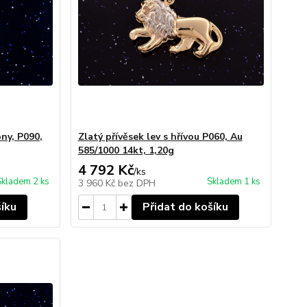
ony, P090,
Zlatý přívěsek lev s hřívou P060, Au
585/1000 14kt, 1,20g
4 792 Kč
/
ks
Skladem 2 ks
Skladem 1 ks
3 960 Kč
bez DPH
šíku
Přidat do košíku