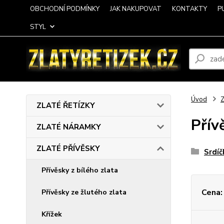
OBCHODNÍ PODMÍNKY
JAK NAKUPOVAT
KONTAKTY
P
STYL
Úvod
ZLATÉ ŘETÍZKY
Přív
ZLATÉ NÁRAMKY
ZLATÉ PŘÍVĚSKY
Srdíč
Přívěsky z bílého zlata
Cena:
Přívěsky ze žlutého zlata
Křížek