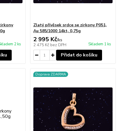
zirkony
Zlatý přívěsek srdce se zirkony P051,
70g
Au 585/1000 14kt, 0,75g
2 995 Kč
/
ks
Skladem 2 ks
Skladem 1 ks
2 475 Kč
bez DPH
šíku
Přidat do košíku
Doprava ZDARMA