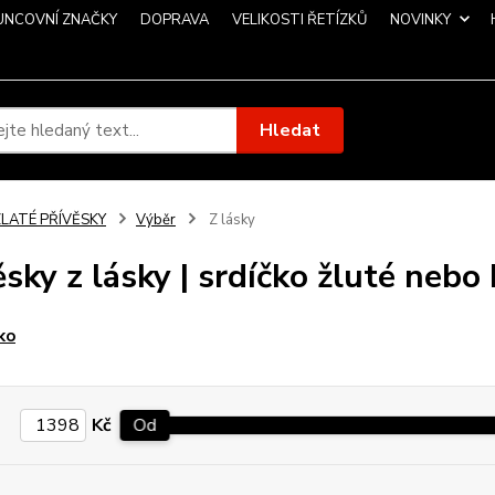
UNCOVNÍ ZNAČKY
DOPRAVA
VELIKOSTI ŘETÍZKŮ
NOVINKY
Hledat
ZLATÉ PŘÍVĚSKY
Výběr
Z lásky
ěsky z lásky | srdíčko žluté nebo 
ko
Kč
Od