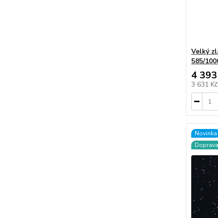
Velký z
585/100
4 393
3 631 K
Novinka
Doprav