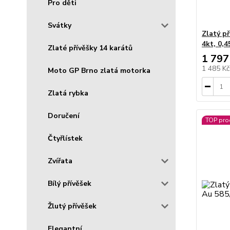
Pro děti
Svátky
Zlatý p
4kt, 0,4
Zlaté přívěšky 14 karátů
1 797
1 485 K
Moto GP Brno zlatá motorka
Zlatá rybka
Doručení
TOP pro
Čtyřlístek
Zvířata
Bílý přívěšek
Žlutý přívěšek
Elegantní