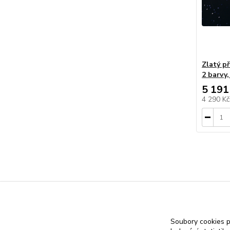
Zlatý p
2 barvy
5 191
4 290 K
Zlatý pří
Soubory cookies 