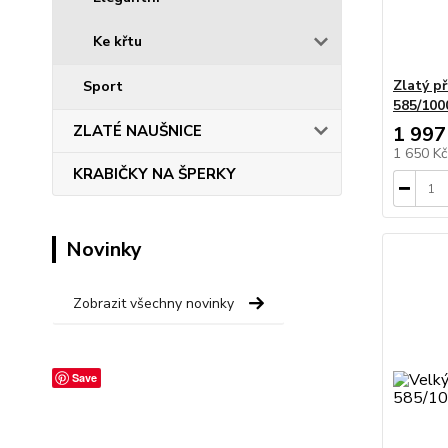
Ke křtu
Zlatý př
Sport
585/100
ZLATÉ NAUŠNICE
1 997
1 650 K
KRABIČKY NA ŠPERKY
Novinky
Zobrazit všechny novinky
Save