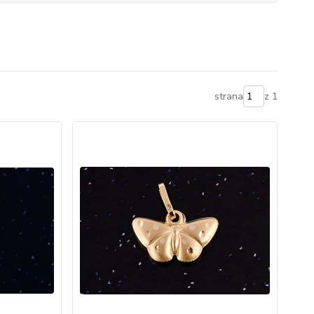
strana
z 1