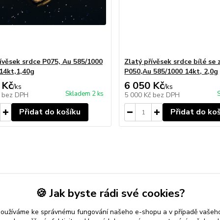
řívěsek srdce P075, Au 585/1000
Zlatý přívěsek srdce bílé se 
,14kt,1,40g
P050,Au 585/1000 14kt, 2,0g
 Kč
6 050 Kč
/
ks
/
ks
Skladem 2 ks
č
bez DPH
5 000 Kč
bez DPH
Přidat do košíku
Přidat do ko
věšek srdce
🍪 Jak byste rádi své cookies?
používáme ke správnému fungování našeho e-shopu a v případě vašeho