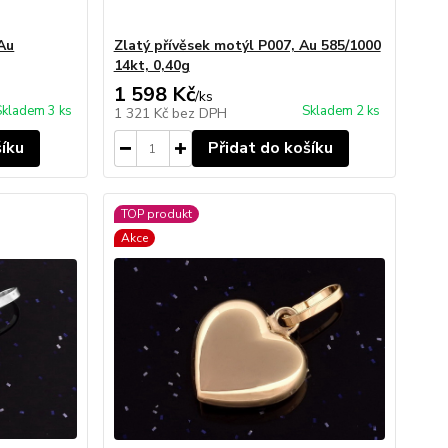
 Au
Zlatý přívěsek motýl P007, Au 585/1000
14kt, 0,40g
1 598 Kč
/
ks
Skladem 3 ks
Skladem 2 ks
1 321 Kč
bez DPH
šíku
Přidat do košíku
TOP produkt
Akce