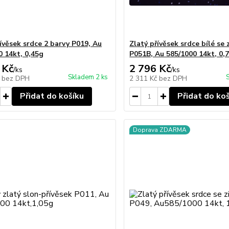
ívěsek srdce 2 barvy P019, Au
Zlatý přívěsek srdce bílé se 
0 14kt, 0,45g
P051B, Au 585/1000 14kt, 0,
 Kč
2 796 Kč
/
ks
/
ks
Skladem 2 ks
č
bez DPH
2 311 Kč
bez DPH
Přidat do košíku
Přidat do ko
Doprava ZDARMA