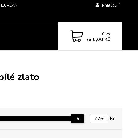
HEUREKA
Přihlášení
0
ks
za
0,00 Kč
bílé zlato
Do
Kč