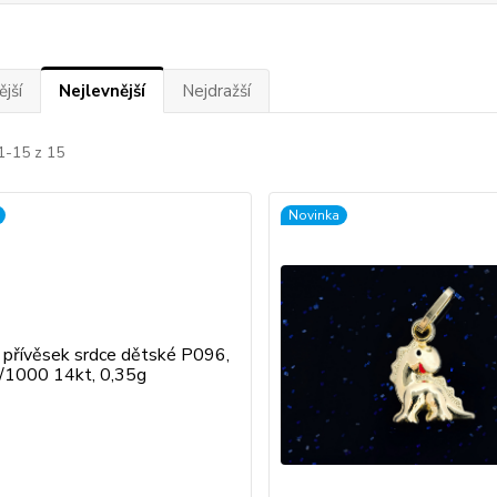
jší
Nejlevnější
Nejdražší
1-15 z 15
Novinka