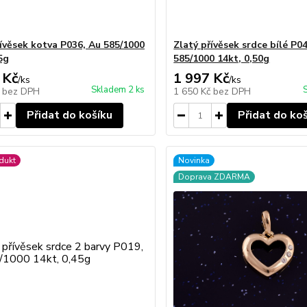
řívěsek kotva P036, Au 585/1000
Zlatý přívěsek srdce bílé P0
5g
585/1000 14kt, 0,50g
 Kč
1 997 Kč
/
ks
/
ks
Skladem 2 ks
č
bez DPH
1 650 Kč
bez DPH
Přidat do košíku
Přidat do ko
dukt
Novinka
Doprava ZDARMA