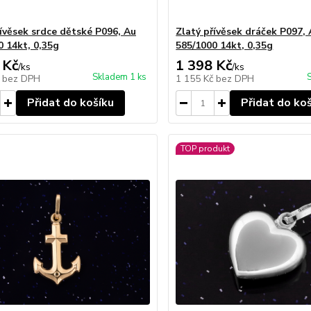
řívěsek srdce dětské P096, Au
Zlatý přívěsek dráček P097,
0 14kt, 0,35g
585/1000 14kt, 0,35g
 Kč
1 398 Kč
/
ks
/
ks
Skladem 1 ks
č
bez DPH
1 155 Kč
bez DPH
Přidat do košíku
Přidat do ko
TOP produkt