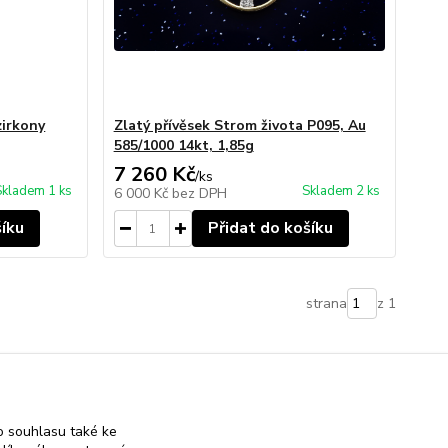
zirkony
Zlatý přívěsek Strom života P095, Au
585/1000 14kt, 1,85g
7 260 Kč
/
ks
Skladem 1 ks
Skladem 2 ks
6 000 Kč
bez DPH
šíku
Přidat do košíku
strana
z 1
 souhlasu také ke