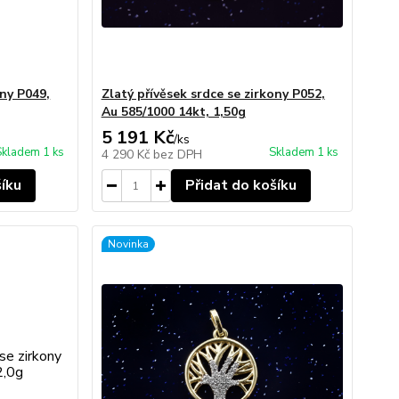
ony P049,
Zlatý přívěsek srdce se zirkony P052,
Au 585/1000 14kt, 1,50g
5 191 Kč
/
ks
Skladem 1 ks
Skladem 1 ks
4 290 Kč
bez DPH
šíku
Přidat do košíku
Novinka