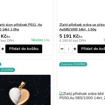
latý slon-přívěsek P011, Au
Zlatý přívěsek srdce se zirk
0 14kt,1,05g
Au585/1000 14kt, 1,50g
 Kč
5 191 Kč
/
ks
/
ks
Skladem 1 ks
č
bez DPH
4 290 Kč
bez DPH
Přidat do košíku
Přidat do ko
Doprava ZDARMA
a ZDARMA