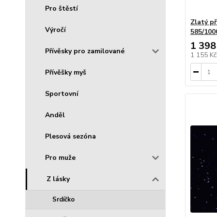
Pro štěstí
Zlatý p
Výročí
585/100
1 398
Přívěsky pro zamilované
1 155 K
Přívěšky myš
Sportovní
Anděl
Plesová sezóna
Pro muže
Z lásky
Srdíčko