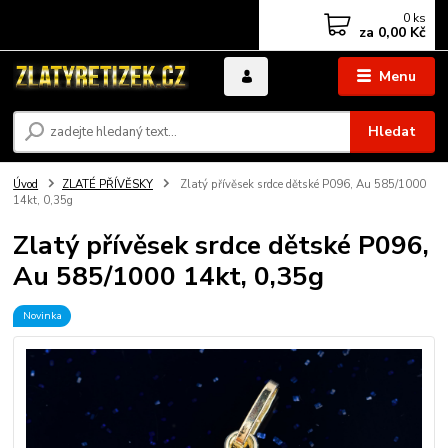
0
ks
za
0,00 Kč
Menu
Hledat
Úvod
ZLATÉ PŘÍVĚSKY
Zlatý přívěsek srdce dětské P096, Au 585/1000
14kt, 0,35g
Zlatý přívěsek srdce dětské P096,
Au 585/1000 14kt, 0,35g
Novinka