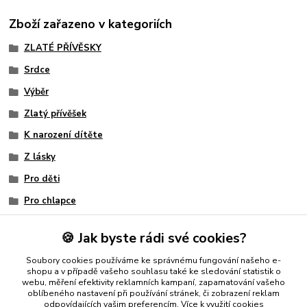
Zboží zařazeno v kategoriích
ZLATÉ PŘÍVĚSKY
Srdce
Výběr
Zlatý přívěšek
K narození dítěte
Z lásky
Pro děti
Pro chlapce
Srdíčko
🍪 Jak byste rádi své cookies?
Srdíčko
Soubory cookies používáme ke správnému fungování našeho e-
Vánoce
shopu a v případě vašeho souhlasu také ke sledování statistik o
webu, měření efektivity reklamních kampaní, zapamatování vašeho
oblíbeného nastavení při používání stránek, či zobrazení reklam
odpovídajících vašim preferencím.
Více k využití cookies