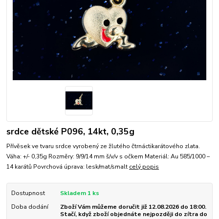
srdce dětské P096, 14kt, 0,35g
Přívěsek ve tvaru srdce vyrobený ze žlutého čtrnáctikarátového zlata.
Váha: +/- 0,35g Rozměry: 9/9/14 mm š/v/v s očkem Materiál: Au 585/1000 –
14 karátů Povrchová úprava: lesk/mat/smalt
celý popis
Dostupnost
Skladem 1 ks
Doba dodání
Zboží Vám můžeme doručit již 12.08.2026 do 18:00.
Stačí, když zboží objednáte nejpozději do zítra do