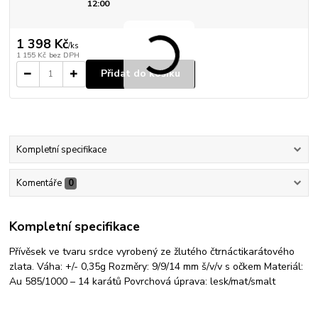
12:00
1 398 Kč
/
ks
1 155 Kč
bez DPH
Přidat do košíku
Kompletní specifikace
Komentáře
0
Kompletní specifikace
Přívěsek ve tvaru srdce vyrobený ze žlutého čtrnáctikarátového
zlata. Váha: +/- 0,35g Rozměry: 9/9/14 mm š/v/v s očkem Materiál:
Au 585/1000 – 14 karátů Povrchová úprava: lesk/mat/smalt