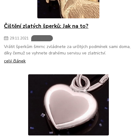
Čištění zlatých šperků: Jak na to?
29
.
11
.
2021
Materiály
Vrátit šperkům šmrnc zvládnete za určitých podmínek sami doma,
díky čemuž se vyhnete drahému servisu ve zlatnictví.
celý článek