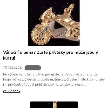
Vánoční dilema? Zlaté přívěsky pro muže jsou v
kurzu!
08
.
12
.
2021
Události
Při výběru vánočního dárku pro muže, je třeba myslet na to, že
hraje roli každý detail, protože mužům stačí velmi málo k tomu, aby
jim přívěsek připadal příliš ženský na to, aby jej nosili ...
celý článek