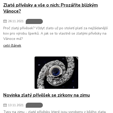
Zlaté přívěsky a vše o nich: Prozáříte blízkým
Vánoce?
26
.
11
.
2021
Události
Proč zlatý přívěsek? Vždyť zlato už po století platí za nejžádanější
kov pro výrobu šperků. A jak se to vlastně se zlatými přívěsky na
Vánoce má?
celý článek
Novinka zlatý přívěšek se zirkony na zimu
13
.
11
.
2021
Události
Typy na zimu - zlaté přívěsky, které jsou vyrobeny z bílého zlata,