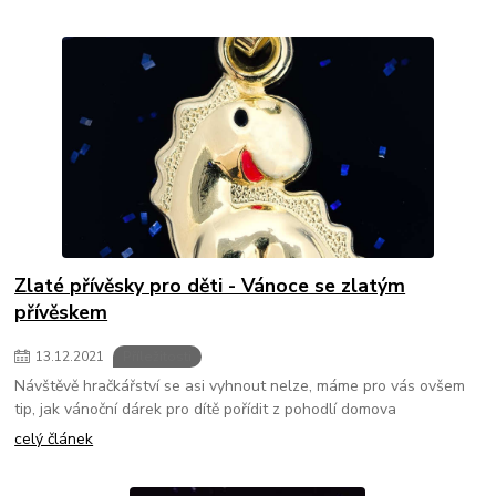
Zlaté přívěsky pro děti - Vánoce se zlatým
přívěskem
13
.
12
.
2021
Příležitosti
Návštěvě hračkářství se asi vyhnout nelze, máme pro vás ovšem
tip, jak vánoční dárek pro dítě pořídit z pohodlí domova
celý článek