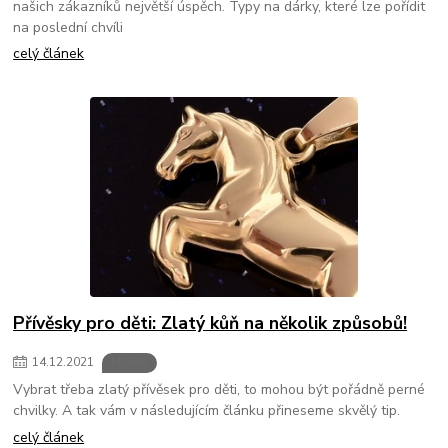
našich zákazníků největší úspěch. Typy na dárky, které lze pořídit
na poslední chvíli
celý článek
Přívěsky pro děti: Zlatý kůň na několik způsobů!
14
.
12
.
2021
Motivy
Vybrat třeba zlatý přívěsek pro děti, to mohou být pořádně perné
chvilky. A tak vám v následujícím článku přineseme skvělý tip.
celý článek