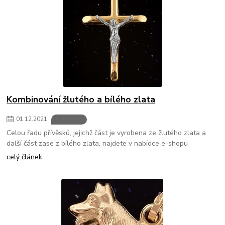
Kombinování žlutého a bílého zlata
01
.
12
.
2021
Materiály
Celou řadu přívěsků, jejichž část je vyrobena ze žlutého zlata a
další část zase z bílého zlata, najdete v nabídce e-shopu
celý článek