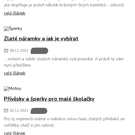
ale doplňuje je právě několik krásných čirých kamínků - zirkonů.
celý článek
Zlaté náramky a jak je vybírat
08
.
11
.
2021
Šperky
... nošení a výběr zlatých náramků svá pravidla. A právě ty vám
nyní přiblížíme.
celý článek
Přívěsky a šperky pro malé školačky
02
.
11
.
2021
Motivy
Pro ty nejmenší máme v nabídce celou řadu zlatých přívěsků se
zvířátky, stačí si jen vybrat.
celý článek