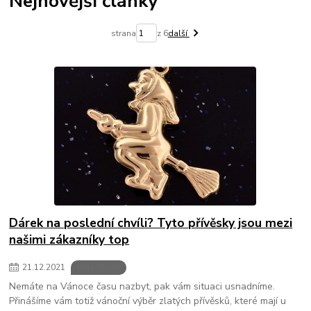
Nejnovější články
strana
z 6
další
Dárek na poslední chvíli? Tyto přívěsky jsou mezi
našimi zákazníky top
21
.
12
.
2021
Příležitosti
Nemáte na Vánoce času nazbyt, pak vám situaci usnadníme.
Přinášíme vám totiž vánoční výběr zlatých přívěsků, které mají u