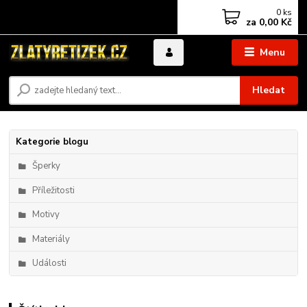
0
ks
za
0,00 Kč
Menu
Hledat
Kategorie blogu
Šperky
Příležitosti
Motivy
Materiály
Události