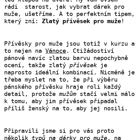
rádi starost, jak vybrat dárek pro
muže, ušetříme. A to perfektním tipem,
který zní:
Zlatý přívěsek pro muže
!
Přívěsky pro muže jsou totiž v kurzu a
to nejen na
Vánoce
. Ctižádostiví
pánové navíc zlatou barvu nepochybně
ocení, takže zlatý
přívěsek
je
naprosto ideální kombinací. Nicméně je
třeba myslet na to, že při výběru
pánského přívěsku hraje roli každý
detail, protože
mužům
stačí velmi málo
k tomu, aby jim přívěsek připadal
příliš ženský na to, aby jej nosili.
Připravili jsme si pro vás proto
několik
typů na dárky pro muže
, na