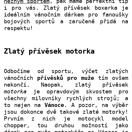
něžným sportem
, pak máme perfektní tip
i pro vás. Zlatý přívěsek boxerka je
ideálním vánočním dárkem pro fanoušky
bojových sportů a zaručeně přidá na
respektu!
Zlatý přívěsek motorka
Odbočíme od sportu, výčet zlatých
vánočních
přívěsků pro muže
tím ovšem
nekončí. Naopak, zlatý přívěsek
motorka
je opravdovým skvostem pro
všechny milovníky rychlých strojů; a
to nejen na
Vánoce
. A pozor, na výběr
jsou dokonce dvě takové zlaté motorky!
Prvním z nich je motocykl model
chopper, tou druhou možností jako