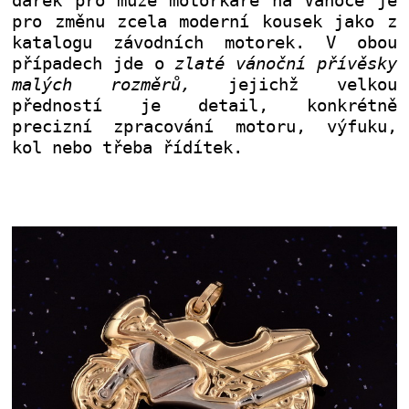
dárek pro muže motorkáře na Vánoce je
pro změnu zcela moderní kousek jako z
katalogu závodních motorek. V obou
případech jde o
zlaté vánoční přívěsky
malých rozměrů,
jejichž velkou
předností je detail, konkrétně
precizní zpracování motoru, výfuku,
kol nebo třeba řídítek.