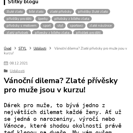
Štítky blogu
žluté zlato
bílé zlato
zlaté přívěsky
přívěšky žluté zlato
přívěšky pro děti
šperky
přívěsky z bílého zlata
přívěsky s motivem
sport
styl
sportovci
zlaté náušnice
zlatý přívěsek
přívesky z bílého zlata
přívěšek pro děti
zlaté šperky
přívěšek srdce
šperk
přívěsky bílé zlato
přívěšky pro muže
přívěšky pro chlapce
přívěšky zvíře
Úvod
STYL
Události
Vánoční dilema? Zlaté přívěsky pro muže jsou v
kurzu!
přívěšky zvířecím motiv
přívěšky pro dívky
vánoce
přívěšek křížek
pro štěstí
dvoubarevné přívěšky
přívěsky bez kamínku
řetízky
08
.
12
.
2021
přívěšky bílé zlato
přívěšky pro kluky
dárek pro muže
Události
přívěšek pro dítě
zlaté řetízky
kombinace zlata
zirkony
Vánoční dilema? Zlaté přívěsky
fotbalový míč
kopačka
přívěšek
žluté
pánské přívěšky
pro muže jsou v kurzu!
přívěšky pro pány
přívěšky pro hochy
přívěšek pro kluka
přívěšek-kamínek
náramky
zlatý řetízek
přívěsky fotbal
Dárek pro muže, to bývá jedno z
největších dilemat každé ženy. Ať už
se jedná o narozeniny, výročí nebo
Vánoce
, které shodou okolností právě
teď klepou na dveře. My vám ovšem