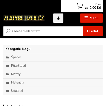
0
ks
za
0,00 Kč
Menu
Hledat
Kategorie blogu
Šperky
Příležitosti
Motivy
Materiály
Události