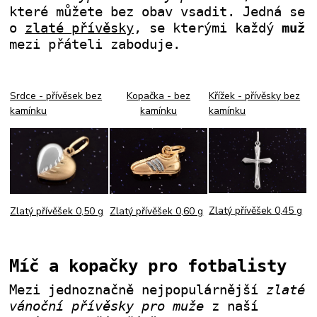
které můžete bez obav vsadit. Jedná se
o
zlaté přívěsky
, se kterými každý
muž
mezi přáteli zaboduje.
Srdce - přívěsek bez
Kopačka - bez
Křížek - přívěsky bez
kamínku
kamínku
kamínku
Zlatý přívěšek 0,45 g
Zlatý přívěšek 0,60 g
Zlatý přívěšek 0,50 g
Míč a kopačky pro fotbalisty
Mezi jednoznačně nejpopulárnější
zlaté
vánoční přívěsky pro muže
z naší