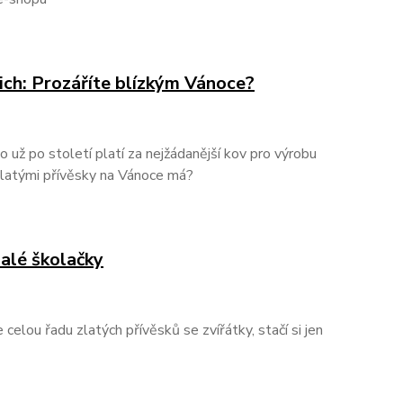
nich: Prozáříte blízkým Vánoce?
 už po století platí za nejžádanější kov pro výrobu
 zlatými přívěsky na Vánoce má?
alé školačky
elou řadu zlatých přívěsků se zvířátky, stačí si jen