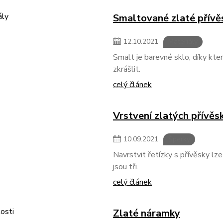
Smaltované zlaté přívě
12
.
10
.
2021
Materiály
Smalt je barevné sklo, díky kt
zkrášlit.
celý článek
Vrstvení zlatých přívěs
10
.
09
.
2021
Šperky
Navrstvit řetízky s přívěsky l
jsou tři.
celý článek
Zlaté náramky