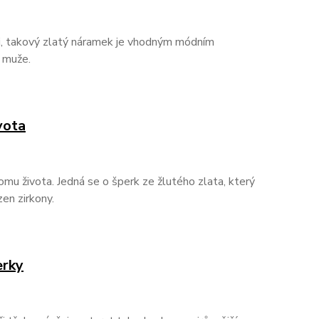
chni, takový zlatý náramek je vhodným módním
o muže.
vota
romu života. Jedná se o šperk ze žlutého zlata, který
en zirkony.
erky