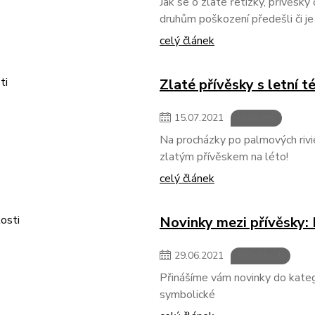
Jak se o zlaté řetízky, přívěsky
druhům poškození předešli či je
celý článek
Zlaté přívěsky s letní 
15
.
07
.
2021
Události
Na procházky po palmových rivi
zlatým přívěskem na léto!
celý článek
Novinky mezi přívěsky:
29
.
06
.
2021
Příležitosti
Přinášíme vám novinky do katego
symbolické