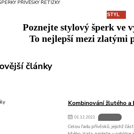
STYL
Poznejte stylový šperk ve 
To
nejlepší
mezi
zlatými p
ovější články
Kombinování žlutého a 
01
.
12
.
2021
Materiály
Celou řadu přívěsků, jejichž čás
bílého zlata, najdete v nabídce