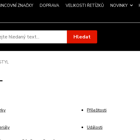
UNCOVNÍ ZNAČKY
DOPRAVA
VELIKOSTI ŘETÍZKŮ
NOVINKY
Hledat
STYL
L
rky
Příležitosti
riály
Události