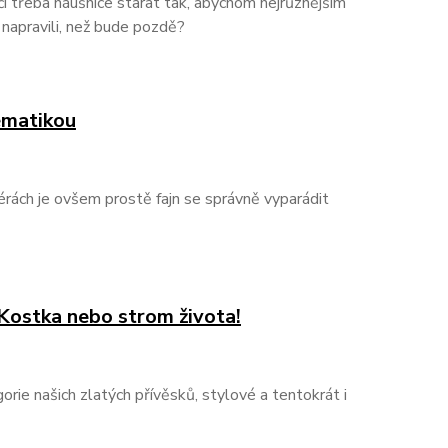
 či třeba náušnice starat tak, abychom nejrůznějším
 napravili, než bude pozdě?
tématikou
érách je ovšem prostě fajn se správně vyparádit
 Kostka nebo strom života!
rie našich zlatých přívěsků, stylové a tentokrát i