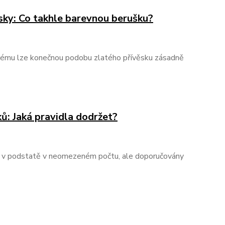
sky: Co takhle barevnou berušku?
erému lze konečnou podobu zlatého přívěsku zásadně
ků: Jaká pravidla dodržet?
ze v podstatě v neomezeném počtu, ale doporučovány