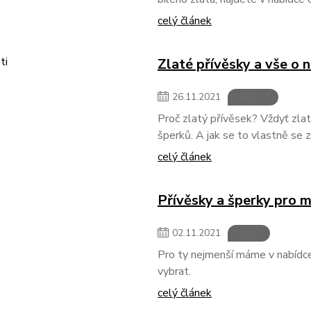
celý článek
Zlaté přívěsky a vše o 
26
.
11
.
2021
Události
Proč zlatý přívěsek? Vždyť zlato
šperků. A jak se to vlastně se
celý článek
Přívěsky a šperky pro m
02
.
11
.
2021
Motivy
Pro ty nejmenší máme v nabídce c
vybrat.
celý článek