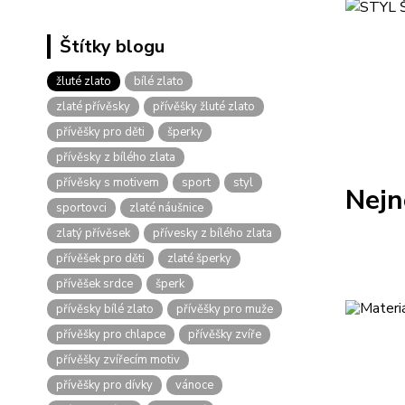
Štítky blogu
žluté zlato
bílé zlato
zlaté přívěsky
přívěšky žluté zlato
přívěšky pro děti
šperky
přívěsky z bílého zlata
přívěsky s motivem
sport
styl
Nejn
sportovci
zlaté náušnice
zlatý přívěsek
přívesky z bílého zlata
přívěšek pro děti
zlaté šperky
přívěšek srdce
šperk
přívěsky bílé zlato
přívěšky pro muže
přívěšky pro chlapce
přívěšky zvíře
přívěšky zvířecím motiv
přívěšky pro dívky
vánoce