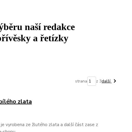
výběru naší redakce
řívěsky a řetízky
strana
z 3
další
bílého zlata
t je vyrobena ze žlutého zlata a další část zase z
 e-shopu