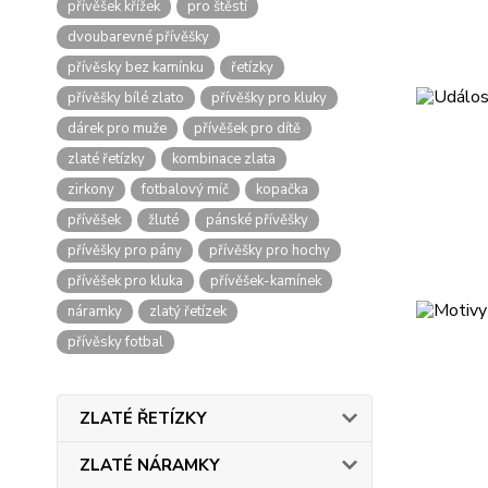
přívěšek křížek
pro štěstí
dvoubarevné přívěšky
přívěsky bez kamínku
řetízky
přívěšky bílé zlato
přívěšky pro kluky
dárek pro muže
přívěšek pro dítě
zlaté řetízky
kombinace zlata
zirkony
fotbalový míč
kopačka
přívěšek
žluté
pánské přívěšky
přívěšky pro pány
přívěšky pro hochy
přívěšek pro kluka
přívěšek-kamínek
náramky
zlatý řetízek
přívěsky fotbal
ZLATÉ ŘETÍZKY
ZLATÉ NÁRAMKY