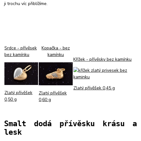
ji trochu víc přiblížíme.
Srdce - přívěsek
Kopačka - bez
bez kamínku
kamínku
Křížek - přívěsky bez kamínku
Zlatý přívěšek 0,45 g
Zlatý přívěšek
Zlatý přívěšek
0,50 g
0,60 g
Smalt dodá přívěsku krásu a
lesk