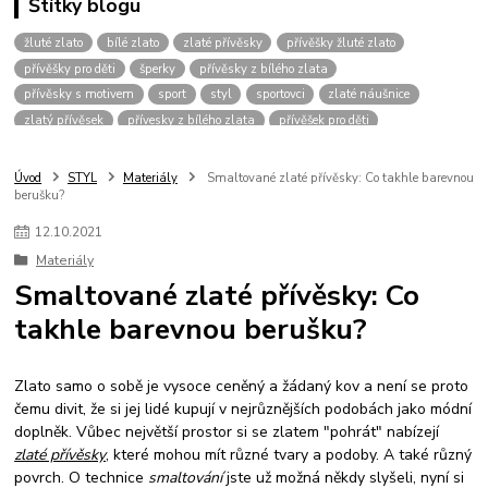
Štítky blogu
žluté zlato
bílé zlato
zlaté přívěsky
přívěšky žluté zlato
přívěšky pro děti
šperky
přívěsky z bílého zlata
přívěsky s motivem
sport
styl
sportovci
zlaté náušnice
zlatý přívěsek
přívesky z bílého zlata
přívěšek pro děti
zlaté šperky
přívěšek srdce
šperk
přívěsky bílé zlato
přívěšky pro muže
přívěšky pro chlapce
přívěšky zvíře
Úvod
STYL
Materiály
Smaltované zlaté přívěsky: Co takhle barevnou
berušku?
přívěšky zvířecím motiv
přívěšky pro dívky
vánoce
přívěšek křížek
pro štěstí
dvoubarevné přívěšky
přívěsky bez kamínku
řetízky
12
.
10
.
2021
přívěšky bílé zlato
přívěšky pro kluky
dárek pro muže
Materiály
přívěšek pro dítě
zlaté řetízky
kombinace zlata
zirkony
Smaltované zlaté přívěsky: Co
fotbalový míč
kopačka
přívěšek
žluté
pánské přívěšky
takhle barevnou berušku?
přívěšky pro pány
přívěšky pro hochy
přívěšek pro kluka
přívěšek-kamínek
náramky
zlatý řetízek
přívěsky fotbal
Zlato samo o sobě je vysoce ceněný a žádaný kov a není se proto
čemu divit, že si jej lidé kupují v nejrůznějších podobách jako módní
doplněk. Vůbec největší prostor si se zlatem "pohrát" nabízejí
zlaté přívěsky
, které mohou mít různé tvary a podoby. A také různý
povrch. O technice
smaltování
jste už možná někdy slyšeli, nyní si