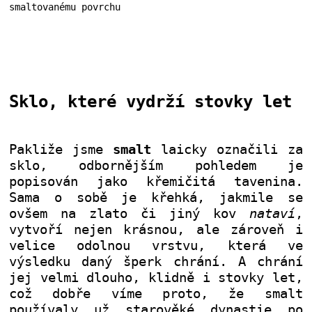
Sklo, které vydrží stovky let
Pakliže jsme
smalt
laicky označili za
sklo, odbornějším pohledem je
popisován jako křemičitá tavenina.
Sama o sobě je křehká, jakmile se
ovšem na zlato či jiný kov
nataví
,
vytvoří nejen krásnou, ale zároveň i
velice odolnou vrstvu, která ve
výsledku daný šperk chrání. A chrání
jej velmi dlouho, klidně i stovky let,
což dobře víme proto, že smalt
používaly už starověké dynastie po