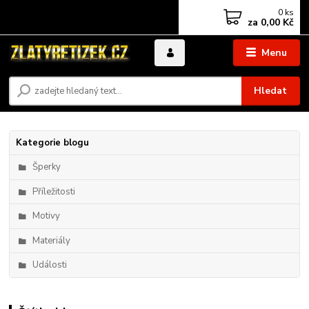
0
ks
za
0,00 Kč
Menu
Hledat
Kategorie blogu
Šperky
Příležitosti
Motivy
Materiály
Události