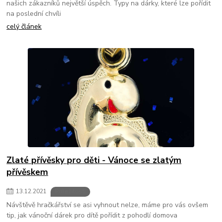
našich zákazníků největší úspěch. Typy na dárky, které lze pořídit
na poslední chvíli
celý článek
Zlaté přívěsky pro děti - Vánoce se zlatým
přívěskem
13
.
12
.
2021
Příležitosti
Návštěvě hračkářství se asi vyhnout nelze, máme pro vás ovšem
tip, jak vánoční dárek pro dítě pořídit z pohodlí domova