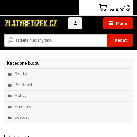
0
ks
za
0,00 Kč
Menu
Hledat
Kategorie blogu
Šperky
Příležitosti
Motivy
Materiály
Události