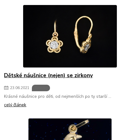
Dětské náušnice (nejen) se zirkony
23
.
06
.
2021
Šperky
Krásné náušnice pro děti, od nejmenších po ty starší ...
celý článek