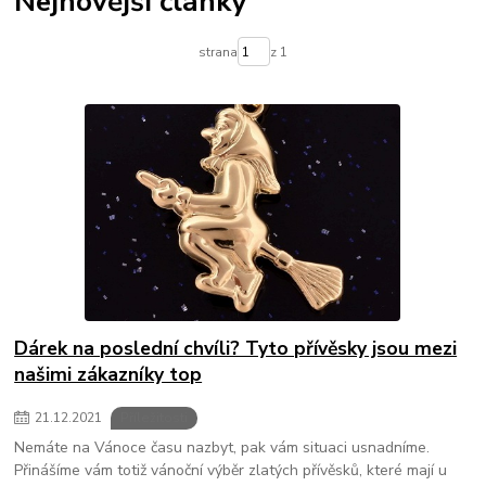
Nejnovější články
strana
z 1
Dárek na poslední chvíli? Tyto přívěsky jsou mezi
našimi zákazníky top
21
.
12
.
2021
Příležitosti
Nemáte na Vánoce času nazbyt, pak vám situaci usnadníme.
Přinášíme vám totiž vánoční výběr zlatých přívěsků, které mají u