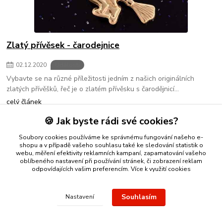
Zlatý přívěsek - čarodejnice
02
.
12
.
2020
Události
Vybavte se na různé příležitosti jedním z našich originálních
zlatých přívěšků, řeč je o zlatém přívěsku s čarodějnicí...
celý článek
🍪 Jak byste rádi své cookies?
strana
z 1
Soubory cookies používáme ke správnému fungování našeho e-
shopu a v případě vašeho souhlasu také ke sledování statistik o
webu, měření efektivity reklamních kampaní, zapamatování vašeho
oblíbeného nastavení při používání stránek, či zobrazení reklam
odpovídajících vašim preferencím.
Více k využití cookies
Nákup zlatého šperku s jistotou a ke spokojenosti
Zlatý přívěsek
Souhlasím
Nastavení
nebo řetízek spolehlivý nápad na dárek.
Stříbro Nikol
- on-line
obchod se stříbrnými a zlatými šperky