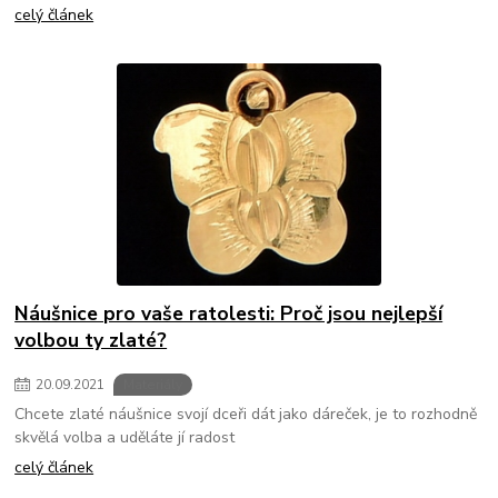
celý článek
Náušnice pro vaše ratolesti: Proč jsou nejlepší
volbou ty zlaté?
20
.
09
.
2021
Materiály
Chcete zlaté náušnice svojí dceři dát jako dáreček, je to rozhodně
skvělá volba a uděláte jí radost
celý článek