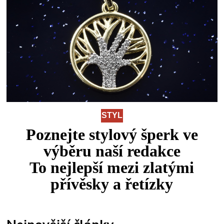
STYL
Poznejte stylový šperk ve
výběru naší redakce
To
nejlepší
mezi
zlatými
přívěsky a řetízky