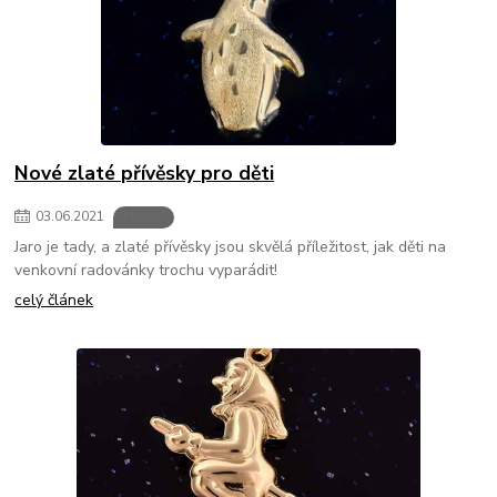
Nové zlaté přívěsky pro děti
03
.
06
.
2021
Motivy
Jaro je tady, a zlaté přívěsky jsou skvělá příležitost, jak děti na
venkovní radovánky trochu vyparádit!
celý článek