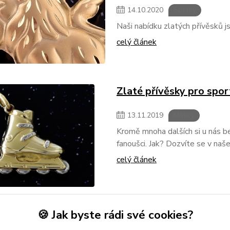
14
.
10
.
2020
Šperky
Naši nabídku zlatých přívěsků js
celý článek
Zlaté přívěsky pro spo
13
.
11
.
2019
Motivy
Kromě mnoha dalších si u nás b
fanoušci. Jak? Dozvíte se v naš
celý článek
🍪 Jak byste rádi své cookies?