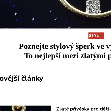
STYL
Poznejte stylový šperk ve 
To
nejlepší
mezi
zlatými p
ovější články
Zlaté přívěsky pro děti