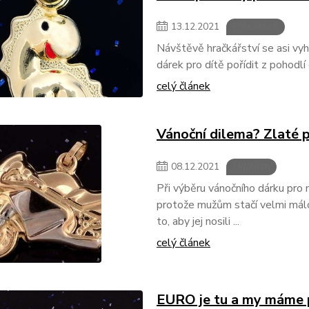
13
.
12
.
2021
Příležitosti
Návštěvě hračkářství se asi vyh
dárek pro dítě pořídit z pohodl
celý článek
Vánoční dilema? Zlaté p
08
.
12
.
2021
Události
Při výběru vánočního dárku pro m
protože mužům stačí velmi málo 
to, aby jej nosili ...
celý článek
EURO je tu a my máme p