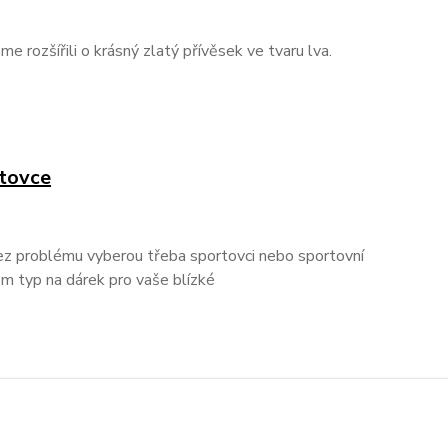
me rozšířili o krásný zlatý přívěsek ve tvaru lva.
rtovce
ez problému vyberou třeba sportovci nebo sportovní
em typ na dárek pro vaše blízké
strana
z 1