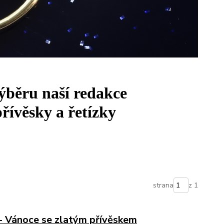
výběru naší redakce
řívěsky a řetízky
strana
z 1
 - Vánoce se zlatým přívěskem