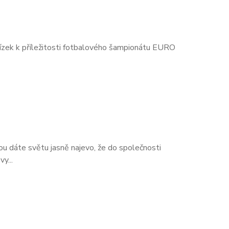
tízek k příležitosti fotbalového šampionátu EURO
ou dáte světu jasně najevo, že do společnosti
y...