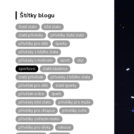
Štítky blogu
žluté zlato
bílé zlato
zlaté přívěsky
přívěšky žluté zlato
přívěšky pro děti
šperky
přívěsky z bílého zlata
přívěsky s motivem
sport
styl
sportovci
zlaté náušnice
zlatý přívěsek
přívesky z bílého zlata
přívěšek pro děti
zlaté šperky
přívěšek srdce
šperk
přívěsky bílé zlato
přívěšky pro muže
přívěšky pro chlapce
přívěšky zvíře
přívěšky zvířecím motiv
přívěšky pro dívky
vánoce