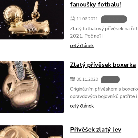
fanoušky fotbalu!
11
.
06
.
2021
Příležitosti
Zlatý fotbalový přívěsek na ře
2021. Poč ne?!
celý článek
Zlatý přívěsek boxerka
05
.
11
.
2020
Motivy
Originálním přívěskem s boxerk
opravdových bojovníků patříte i v
celý článek
Přívěšek zlatý lev