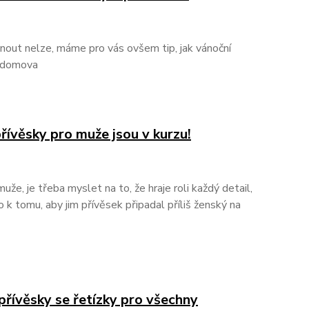
nout nelze, máme pro vás ovšem tip, jak vánoční
í domova
řívěsky pro muže jsou v kurzu!
uže, je třeba myslet na to, že hraje roli každý detail,
k tomu, aby jim přívěsek připadal příliš ženský na
řívěsky se řetízky pro všechny