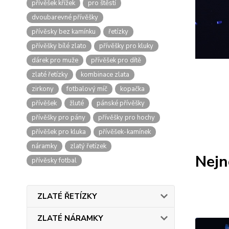
přívěšek křížek
pro štěstí
dvoubarevné přívěšky
přívěsky bez kamínku
řetízky
přívěšky bílé zlato
přívěšky pro kluky
dárek pro muže
přívěšek pro dítě
zlaté řetízky
kombinace zlata
zirkony
fotbalový míč
kopačka
přívěšek
žluté
pánské přívěšky
přívěšky pro pány
přívěšky pro hochy
přívěšek pro kluka
přívěšek-kamínek
náramky
zlatý řetízek
Nejn
přívěsky fotbal
ZLATÉ ŘETÍZKY
ZLATÉ NÁRAMKY