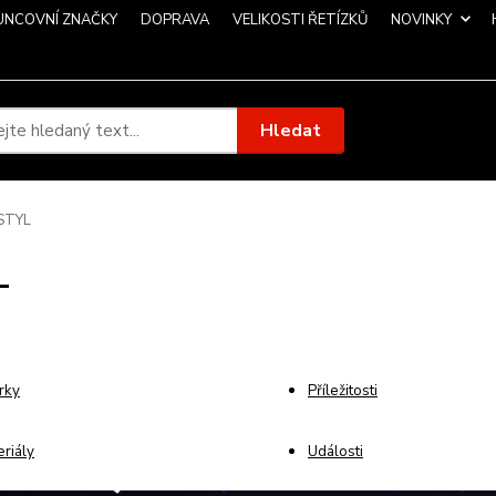
UNCOVNÍ ZNAČKY
DOPRAVA
VELIKOSTI ŘETÍZKŮ
NOVINKY
Hledat
STYL
L
rky
Příležitosti
riály
Události