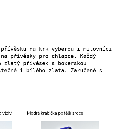
 přívěsku na krk vyberou i milovníci
 na přívěsky pro chlapce. Každý
e zlatý přívěsek s boxerskou
stečně i bílého zlata. Zaručeně s
k vždy!
Modrá krabička potěší srdce