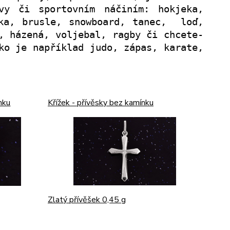
vy či sportovním náčiním: hokjeka,
lka, brusle, snowboard, tanec, loď,
, házená, voljebal, ragby či chcete-
ko je například judo, zápas, karate,
y,
nku
Křížek - přívěsky bez kamínku
Zlatý přívěšek 0,45 g