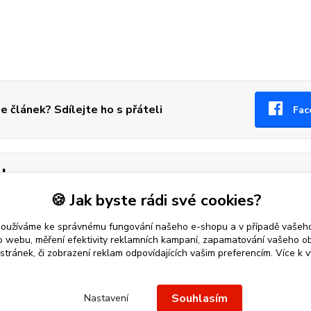
se článek? Sdílejte ho s přáteli
Fac
tky
🍪 Jak byste rádi své cookies?
port
sportovci
fotbalový míč
kopačka
používáme ke správnému fungování našeho e-shopu a v případě vašeho
k o webu, měření efektivity reklamních kampaní, zapamatování vašeho o
 stránek, či zobrazení reklam odpovídajících vašim preferencím.
Více k v
 přívěsek
nebo řetízek spolehlivý nápad na dárek.
Stříbro Nikol
-
Souhlasím
Nastavení