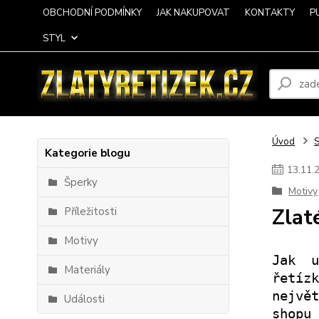
OBCHODNÍ PODMÍNKY
JAK NAKUPOVAT
KONTAKTY
P
STYL
Úvod
Kategorie blogu
13
.
11
.
Šperky
Motivy
Zlat
Příležitosti
Motivy
Jak u
Materiály
řetíz
nejvě
Události
shopu