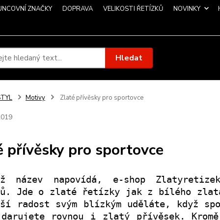
UNCOVNÍ ZNAČKY
DOPRAVA
VELIKOSTI ŘETÍZKŮ
NOVINKY
Hledat
STYL
Motivy
Zlaté přívěsky pro sportovce
2019
é přívěsky pro sportovce
ž název napovídá, e-shop Zlatyretize
ků. Jde o zlaté řetízky jak z bílého zlat
tší radost svým blízkým uděláte, když s
 darujete rovnou i
zlatý přívěsek
. Kromě