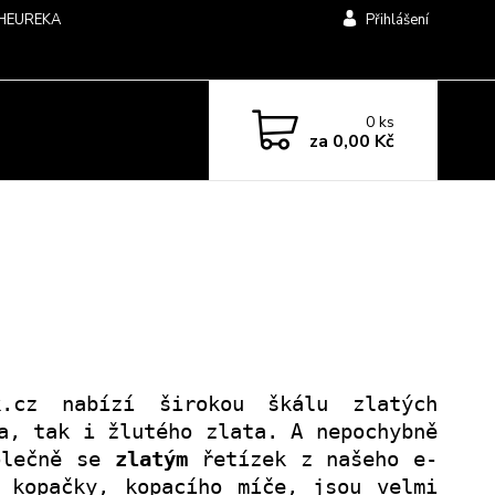
HEUREKA
Přihlášení
0
ks
za
0,00 Kč
k.cz nabízí širokou škálu zlatých
a, tak i žlutého zlata. A nepochybně
polečně se
zlatým
řetízek z našeho e-
 kopačky, kopacího míče, jsou velmi