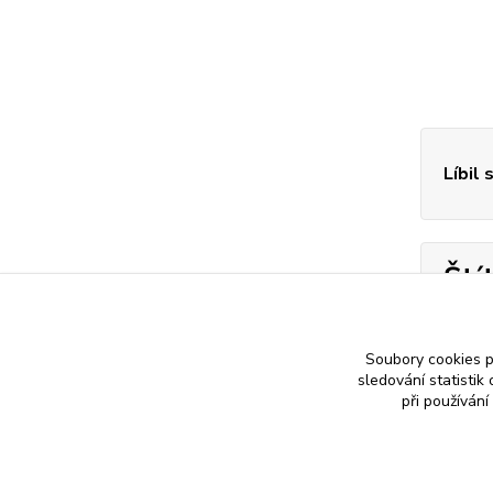
Líbil 
Ští
s
Soubory cookies 
sledování statisti
při používání
Nákup zlatého šperku s jistotou a ke spokojenosti
Zlatý