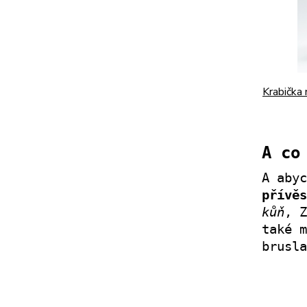
Krabička 
A co
A aby
přívěs
kůň
, Z
také 
brusla