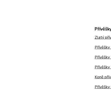
Přívěšk
Zlatý pří
Přívěšky
Přívěšky
Přívěšky 
Koně přív
Přívěšky