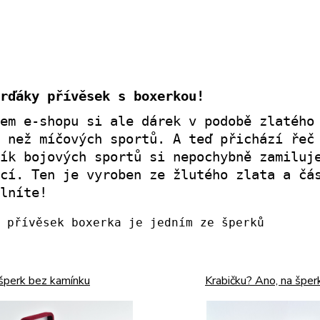
rďáky přívěsek s boxerkou!
em e-shopu si ale dárek v podobě zlatého
 než míčových sportů. A teď přichází řeč
ík bojových sportů si nepochybně zamiluj
cí. Ten je vyroben ze žlutého zlata a čá
lníte!
 šperk bez kamínku
Krabičku? Ano, na šper