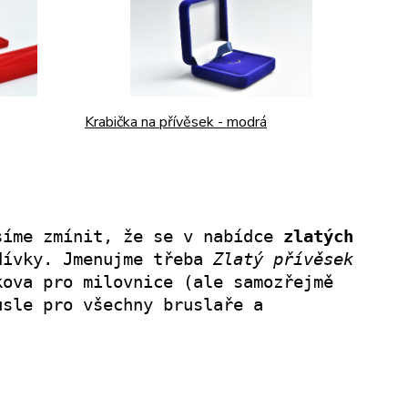
Krabička na přívěsek - modrá
síme zmínit, že se v nabídce
zlatých
dívky. Jmenujme třeba
Zlatý přívěsek
kova pro milovnice (ale samozřejmě
usle pro všechny bruslaře a