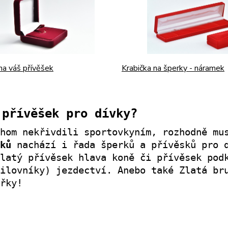
Krabička na šperky - náramek
na váš přívěšek
 přívěšek pro dívky?
chom nekřivdili sportovkyním, rozhodně mu
ků
nachází i řada šperků a přívěsků pro 
latý přívěsek hlava koně či přívěsek pod
milovníky) jezdectví. Anebo také Zlatá
br
řky!