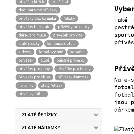
přívěšek křížek
pro štěstí
Vybe
dvoubarevné přívěšky
přívěsky bez kamínku
řetízky
Také
přívěšky bílé zlato
přívěšky pro kluky
pestr
sport
dárek pro muže
přívěšek pro dítě
přívěs
zlaté řetízky
kombinace zlata
zirkony
fotbalový míč
kopačka
přívěšek
žluté
pánské přívěšky
Přív
přívěšky pro pány
přívěšky pro hochy
přívěšek pro kluka
přívěšek-kamínek
Na e-s
náramky
zlatý řetízek
fotbal
přívěsky fotbal
fotba
jsou p
dárkem
ZLATÉ ŘETÍZKY
ZLATÉ NÁRAMKY