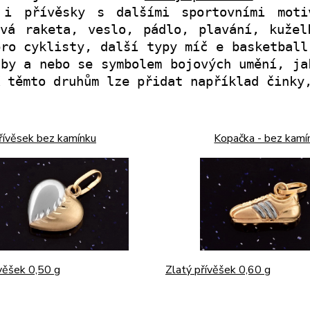
 i přívěsky s dalšími sportovními moti
ová raketa, veslo, pádlo, plavání, kuže
pro cyklisty, další typy míč e basketball
gby a nebo se symbolem bojových umění, ja
K těmto druhům lze přidat například čink
přívěsek bez kamínku
Kopačka - bez kamí
ívěšek 0,50 g
Zlatý přívěšek 0,60 g