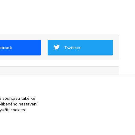
ebook
Twitter
přívěšek
 souhlasu také ke
blíbeného nastavení
yužití cookies
 on-line obchod se stříbrnými a zlatými šperky