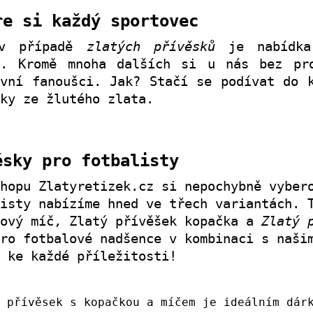
re si každý sportovec
 v případě
zlatých přívěsků
je nabídka 
á. Kromě mnoha dalších si u nás bez pro
ovní fanoušci. Jak? Stačí se podívat do
ky ze žlutého zlata.
ěsky pro fotbalisty
hopu Zlatyretizek.cz si nepochybně vyber
isty nabízíme hned ve třech variantách. 
lový míč, Zlatý přívěšek kopačka a
Zlatý 
ro fotbalové nadšence v kombinaci s naši
 ke každé příležitosti!