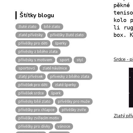
pěkné
tenis
Štítky blogu
kolo 
žluté zlato
bílé zlato
li ru
box. 
zlaté přívěsky
přívěšky žluté zlato
přívěšky pro děti
šperky
přívěsky z bílého zlata
Srdce - 
přívěsky s motivem
sport
styl
sportovci
zlaté náušnice
zlatý přívěsek
přívesky z bílého zlata
přívěšek pro děti
zlaté šperky
přívěšek srdce
šperk
přívěsky bílé zlato
přívěšky pro muže
přívěšky pro chlapce
přívěšky zvíře
Zlatý př
přívěšky zvířecím motiv
přívěšky pro dívky
vánoce