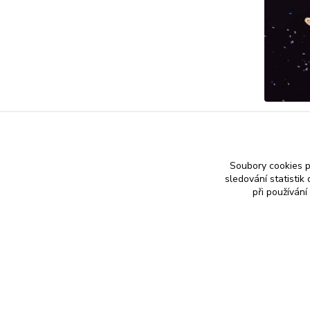
Soubory cookies 
sledování statisti
při používání
Nákup zlatého šperku s jistotou a ke spokojenosti
Zlatý