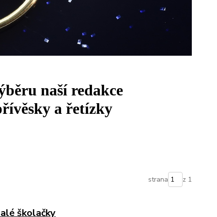
výběru naší redakce
řívěsky a řetízky
strana
z 1
alé školačky