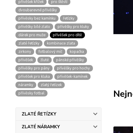
přívěšek křížek
pro štěstí
dvoubarevné přívěšky
přívěsky bez kamínku
řetízky
přívěšky bílé zlato
přívěšky pro kluky
dárek pro muže
přívěšek pro dítě
zlaté řetízky
kombinace zlata
zirkony
fotbalový míč
kopačka
přívěšek
žluté
pánské přívěšky
přívěšky pro pány
přívěšky pro hochy
přívěšek pro kluka
přívěšek-kamínek
náramky
zlatý řetízek
Nejn
přívěsky fotbal
ZLATÉ ŘETÍZKY
ZLATÉ NÁRAMKY