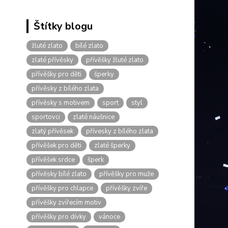
Štítky blogu
žluté zlato
bílé zlato
zlaté přívěsky
přívěšky žluté zlato
přívěšky pro děti
šperky
přívěsky z bílého zlata
přívěsky s motivem
sport
styl
sportovci
zlaté náušnice
zlatý přívěsek
přívesky z bílého zlata
přívěšek pro děti
zlaté šperky
přívěšek srdce
šperk
přívěsky bílé zlato
přívěšky pro muže
přívěšky pro chlapce
přívěšky zvíře
přívěšky zvířecím motiv
přívěšky pro dívky
vánoce