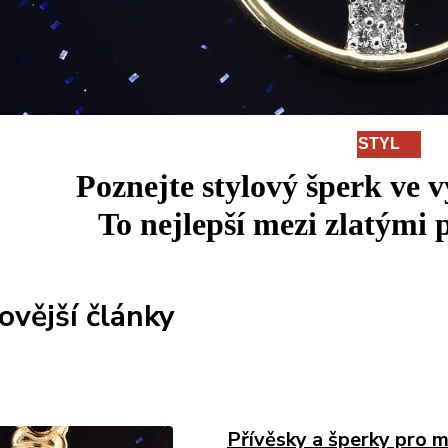
STYL
Poznejte stylový šperk ve 
To
nejlepší
mezi
zlatými p
ovější články
Přívěsky a šperky pro m