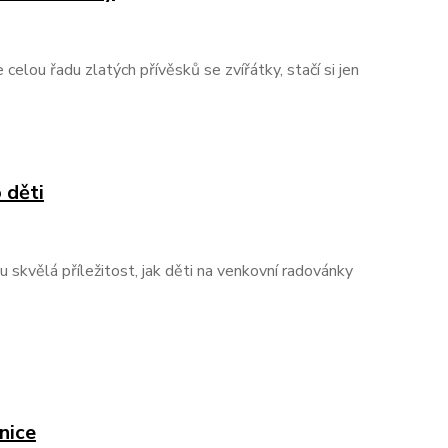
elou řadu zlatých přívěsků se zvířátky, stačí si jen
 děti
ou skvělá příležitost, jak děti na venkovní radovánky
nice