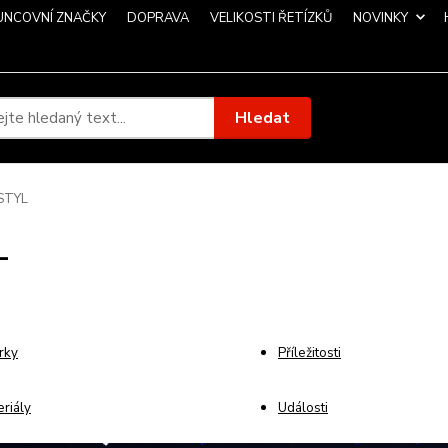
UNCOVNÍ ZNAČKY
DOPRAVA
VELIKOSTI ŘETÍZKŮ
NOVINKY
Hledat
STYL
L
rky
Příležitosti
riály
Události