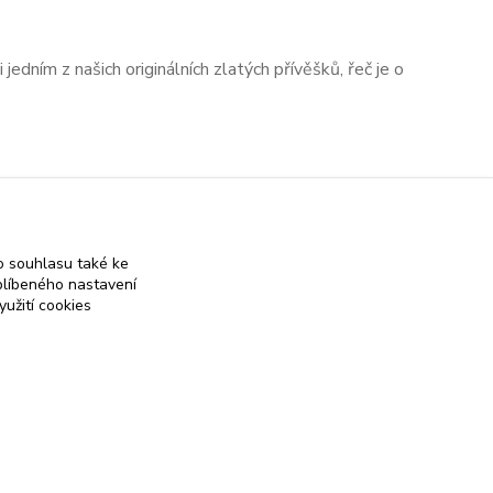
jedním z našich originálních zlatých přívěšků, řeč je o
strana
z 1
 souhlasu také ke
blíbeného nastavení
yužití cookies
 on-line obchod se stříbrnými a zlatými šperky
Vytvořeno na
Eshop-rychle.cz