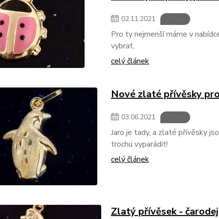
02
.
11
.
2021
Motivy
Pro ty nejmenší máme v nabídce c
vybrat.
celý článek
Nové zlaté přívěsky pro
03
.
06
.
2021
Motivy
Jaro je tady, a zlaté přívěsky js
trochu vyparádit!
celý článek
Zlatý přívěsek - čarodej