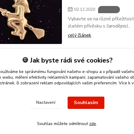
02
.
12
.
2020
Události
Vybavte se na různé příležitosti 
zlatém přívěsku s čarodějnicí...
celý článek
🍪 Jak byste rádi své cookies?
používáme ke správnému fungování našeho e-shopu a v případě vašeho
k o webu, měření efektivity reklamních kampaní, zapamatování vašeho o
 stránek, či zobrazení reklam odpovídajících vašim preferencím.
Více k v
 přívěsek
nebo řetízek spolehlivý nápad na dárek.
Stříbro Nikol
-
Souhlasím
Nastavení
Souhlas můžete odmítnout
zde
.