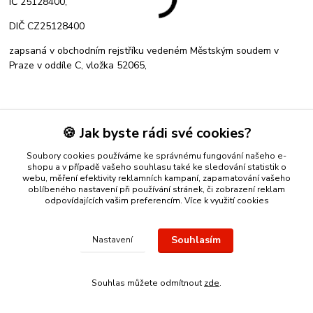
IČ 25128400,
DIČ CZ25128400
zapsaná v obchodním rejstříku vedeném Městským soudem v
Praze v oddíle C, vložka 52065,
🍪 Jak byste rádi své cookies?
Soubory cookies používáme ke správnému fungování našeho e-
shopu a v případě vašeho souhlasu také ke sledování statistik o
webu, měření efektivity reklamních kampaní, zapamatování vašeho
oblíbeného nastavení při používání stránek, či zobrazení reklam
odpovídajících vašim preferencím.
Více k využití cookies
Nákup zlatého šperku s jistotou a ke spokojenosti
Zlatý přívěsek
nebo řetízek spolehlivý nápad na dárek.
Stříbro Nikol
- on-line
obchod se stříbrnými a zlatými šperky
Souhlasím
Nastavení
Vytvořeno na
Eshop-rychle.cz
Souhlas můžete odmítnout
zde
.