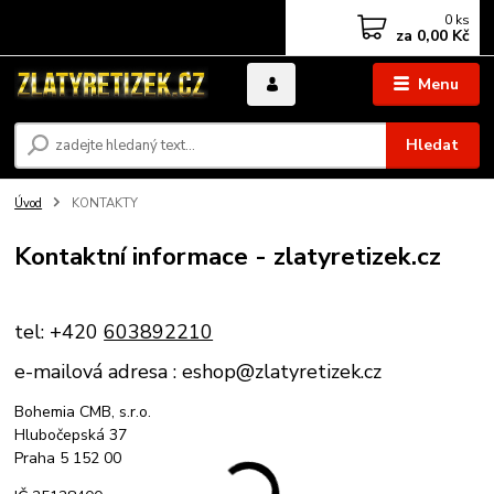
0
ks
za
0,00 Kč
Menu
Hledat
Úvod
KONTAKTY
Kontaktní informace - zlatyretizek.cz
tel:
+420
603892210
e-mailová adresa : eshop@zlatyretizek.cz
Bohemia CMB, s.r.o.
Hlubočepská 37
Praha 5 152 00