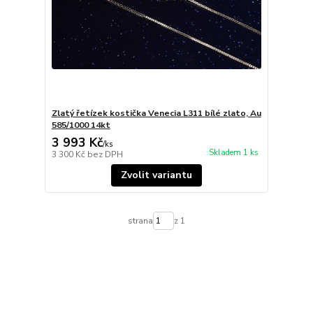
Zlatý řetízek kostička Venecia L311 bílé zlato, Au
585/1000 14kt
3 993 Kč
/
ks
Skladem 1 ks
3 300 Kč
bez DPH
Zvolit variantu
strana
z 1