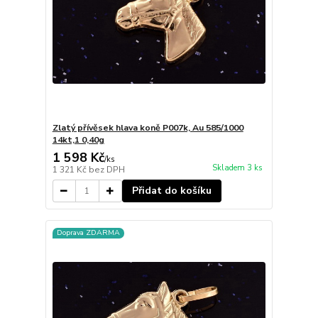
Zlatý přívěsek hlava koně P007k, Au 585/1000
14kt,1 0,40g
1 598 Kč
/
ks
Skladem 3 ks
1 321 Kč
bez DPH
Přidat do košíku
Doprava ZDARMA