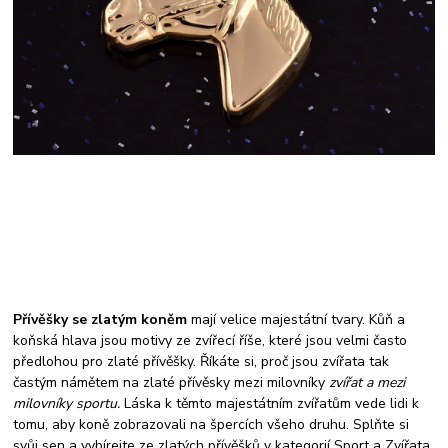
Přívěšky se zlatým koněm
mají velice majestátní tvary. Kůň a
koňská hlava jsou motivy ze zvířecí říše, které jsou velmi často
předlohou pro zlaté přívěšky. Říkáte si, proč jsou zvířata tak
častým námětem na zlaté přívěsky mezi milovníky
zvířat a mezi
milovníky sportu.
Láska k těmto majestátním zvířatům vede lidi k
tomu, aby koně zobrazovali na špercích všeho druhu. Splňte si
svůj sen a vybírejte ze zlatých přívěšků v kategorií Sport a Zvířata.