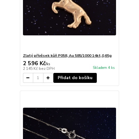
Zlatý přívěsek kůň P058, Au 585/1000 14kt,0,65g
2 596 Kč
/
ks
Skladem 4 ks
2 145 Kč
bez DPH
Přidat do košíku