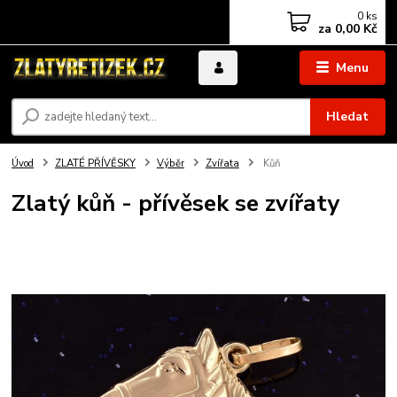
0
ks
za
0,00 Kč
Menu
Hledat
Úvod
ZLATÉ PŘÍVĚSKY
Výběr
Zvířata
Kůň
Zlatý kůň - přívěsek se zvířaty