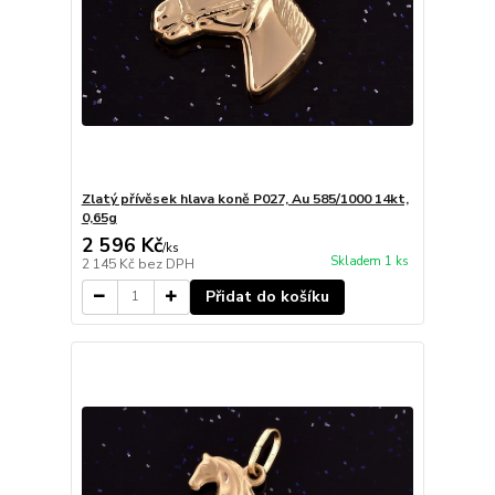
Zlatý přívěsek hlava koně P027, Au 585/1000 14kt,
0,65g
2 596 Kč
/
ks
Skladem 1 ks
2 145 Kč
bez DPH
Přidat do košíku