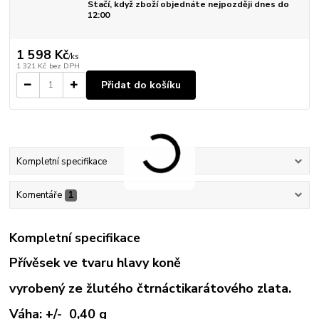
Stačí, když zboží objednáte nejpozději dnes do
12:00
1 598 Kč
/
ks
1 321 Kč
bez DPH
Přidat do košíku
Kompletní specifikace
Komentáře
1
Kompletní specifikace
Přívěsek ve tvaru hlavy koně
vyrobený ze žlutého čtrnáctikarátového zlata.
Váha: +/- 0,40 g