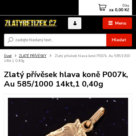
0
ks
za
0,00 Kč
Menu
Hledat
Úvod
ZLATÉ PŘÍVĚSKY
Zlatý přívěsek hlava koně P007k, Au 585/1000
14kt,1 0,40g
Zlatý přívěsek hlava koně P007k,
Au 585/1000 14kt,1 0,40g