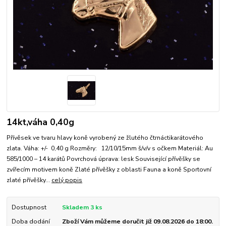
14kt,váha 0,40g
Přívěsek ve tvaru hlavy koně vyrobený ze žlutého čtrnáctikarátového
zlata. Váha: +/- 0,40 g Rozměry: 12/10/15mm š/v/v s očkem Materiál: Au
585/1000 – 14 karátů Povrchová úprava: lesk Související přívěšky se
zvířecím motivem koně Zlaté přívěšky z oblasti Fauna a koně Sportovní
zlaté přívěšky...
celý popis
Dostupnost
Skladem 3 ks
Doba dodání
Zboží Vám můžeme doručit již 09.08.2026 do 18:00.