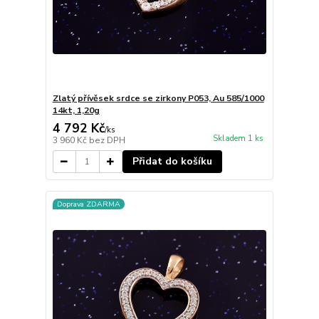
Zlatý přívěsek srdce se zirkony P053, Au 585/1000
14kt, 1,20g
4 792 Kč
/
ks
Skladem 1 ks
3 960 Kč
bez DPH
Přidat do košíku
Doprava ZDARMA