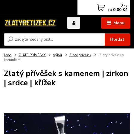
0
ks
za
0,00 Kč
Menu
Hledat
Úvod
ZLATÉ PŘÍVĚSKY
Výběr
Zlatý přívěšek
Zlatý přívěšek s
kamínkem
Zlatý přívěšek s kamenem | zirkon
| srdce | křížek