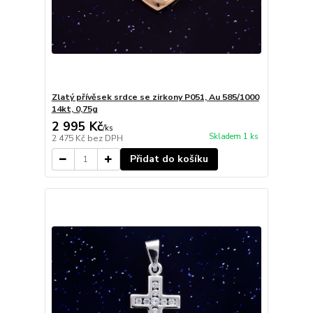
Zlatý přívěsek srdce se zirkony P051, Au 585/1000
14kt, 0,75g
2 995 Kč
/
ks
Skladem 1 ks
2 475 Kč
bez DPH
Přidat do košíku