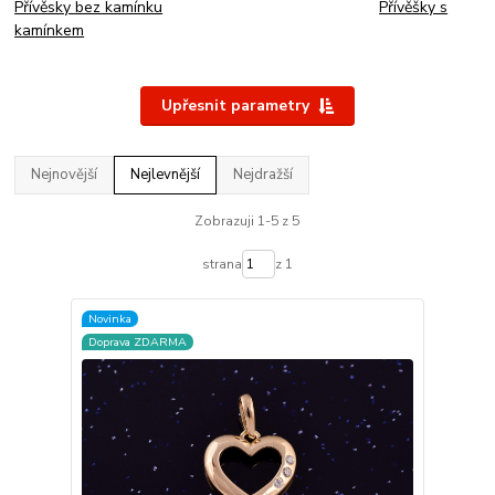
Přívěsky bez kamínku
Přívěšky s
kamínkem
Upřesnit parametry
Nejnovější
Nejlevnější
Nejdražší
Zobrazuji 1-5 z 5
strana
z 1
Novinka
Doprava ZDARMA