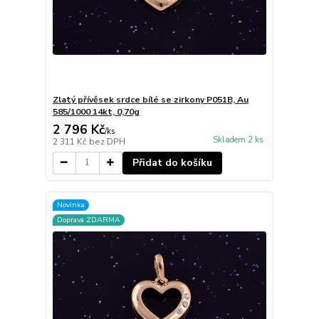
Zlatý přívěsek srdce bílé se zirkony P051B, Au
585/1000 14kt, 0,70g
2 796 Kč
/
ks
Skladem 2 ks
2 311 Kč
bez DPH
Přidat do košíku
Novinka
Doprava ZDARMA