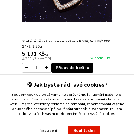
Zlatý přívěsek srdce se zirkony P049, Au585/1000
14kt, 1,50g
5 191 Kč
/
ks
Skladem 1 ks
4 290 Kč
bez DPH
Přidat do košíku
🍪 Jak byste rádi své cookies?
strana
z 1
Soubory cookies používáme ke správnému fungování našeho e-
shopu a v případě vašeho souhlasu také ke sledování statistik o
webu, měření efektivity reklamních kampaní, zapamatování vašeho
oblíbeného nastavení při používání stránek, či zobrazení reklam
odpovídajících vašim preferencím.
Více k využití cookies
Nákup zlatého šperku s jistotou a ke spokojenosti
Zlatý přívěsek
Souhlasím
Nastavení
nebo řetízek spolehlivý nápad na dárek.
Stříbro Nikol
- on-line