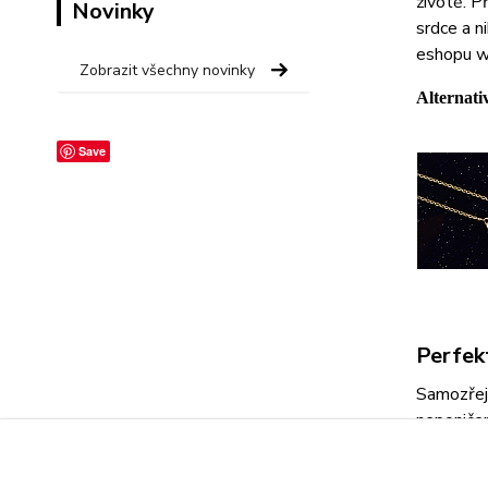
životě. P
Novinky
srdce a 
eshopu w
Zobrazit všechny novinky
Alternati
Save
Perfek
Samozřejm
neponičen
zrzka.
Zla
v něm bud