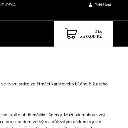
HEUREKA
Přihlášení
0
ks
za
0,00 Kč
ve tvaru srdce ze čtrnáctikarátového bílého či žlutého
 jsou stále oblíbenějšími šperky. Muži tak mohou svojí
rdce pro ni budem velkým a důležitým dárkem v jejím