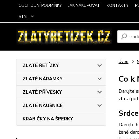
OBCHODNÍ PODMÍNKY
JAK NAKUPOVAT
KONTAKTY
P
STYL
Úvod
ZLATÉ ŘETÍZKY
Co k 
ZLATÉ NÁRAMKY
Darujte s
ZLATÉ PŘÍVĚSKY
zlata pot
ZLATÉ NAUŠNICE
Srdce
KRABIČKY NA ŠPERKY
Darujte h
ženě daro