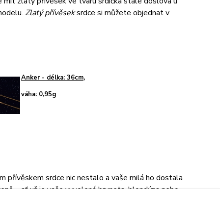
mít zlatý přívěsek ve tvaru srdíčka stále doslova u
modelu.
Zlatý přívěsek
srdce si můžete objednat v
Anker - délka: 36cm,
váha: 0,95g
m přívěskem srdce nic nestalo a vaše milá ho dostala
ženě – ať už je vaše vyvolená bruneta, blondýna nebo
bě
srdce
jsou stále oblíbenějšími šperky u žen. Vaše žena
ěskem srdíko dokonale oslní vaše okolí. Objednejte si ho