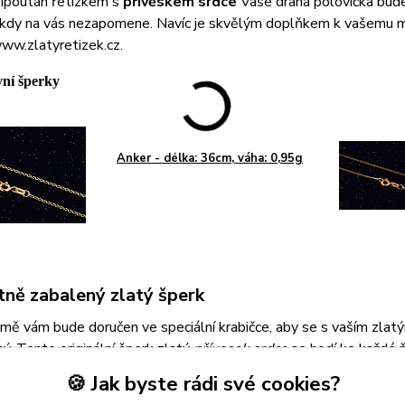
řipoután řetízkem s
přívěskem srdce
Vaše drahá polovička bude 
nikdy na vás nezapomene. Navíc je skvělým doplňkem k vašemu 
ww.zlatyretizek.cz.
vní šperky
Anker - délka: 36cm, váha: 0,95g
tně zabalený zlatý šperk
ě vám bude doručen ve speciální krabičce, aby se s vaším zlatý
ý. Tento originální šperk zlatý
přívesek srdce
se hodí ke každé 
tý přívěsek srdíčko
se jí v dekoltu bude vyjímat. Šperky v podo
🍪 Jak byste rádi své cookies?
e vždy elegantní a bude zářit na každém večírku. Se zlatým přív