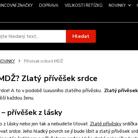
UNCOVNÍ ZNAČKY
DOPRAVA
VELIKOSTI ŘETÍZKŮ
NOVINKY
Hledat
NOVINKY
Pířvěsek srdce k MDŽ
MDŽ? Zlatý přívěšek srdce
rdce! A to v podobě luxusního zlatého přívěsku.
Zlatý přívěsek
ěší každou ženu.
 – přívěšek z lásky
o z lásky nebo jen tak a nebudete litovat.
Zlaté přívěsky
srdíčka
vat srdce. Jeho hladký povrch se jí bude líbit a zlatý přívěsek s