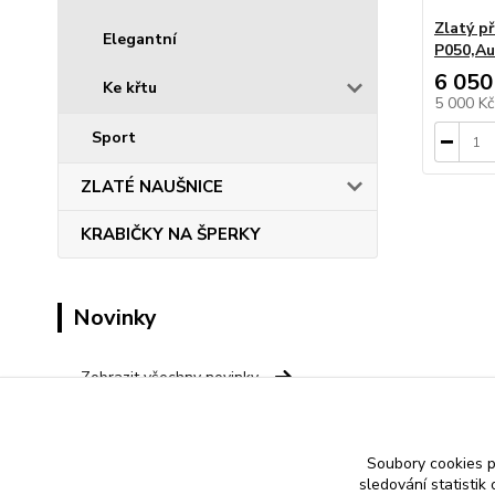
Zlatý př
Elegantní
P050,Au
6 050
Ke křtu
5 000 K
Sport
ZLATÉ NAUŠNICE
KRABIČKY NA ŠPERKY
Novinky
Zobrazit všechny novinky
Save
Soubory cookies 
sledování statisti