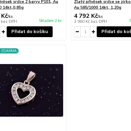
ívěsek srdce 2 barvy P101, Au
Zlatý přívěsek srdce se zirk
0 14kt,0,85g
Au 585/1000 14kt, 1,20g
 Kč
4 792 Kč
/
ks
/
ks
Skladem 2 ks
č
bez DPH
3 960 Kč
bez DPH
Přidat do košíku
Přidat do ko
a ZDARMA