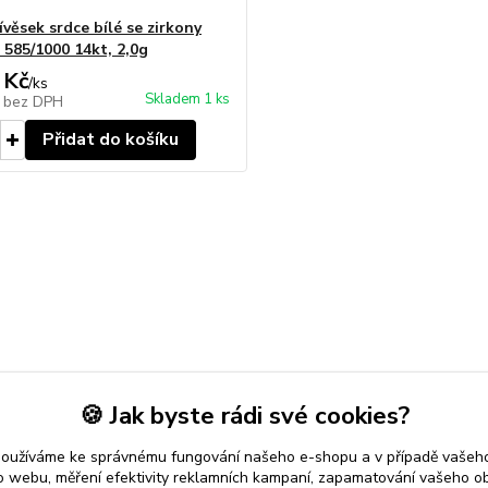
ívěsek srdce bílé se zirkony
 585/1000 14kt, 2,0g
 Kč
/
ks
Skladem 1 ks
č
bez DPH
Přidat do košíku
🍪 Jak byste rádi své cookies?
používáme ke správnému fungování našeho e-shopu a v případě vašeho
k o webu, měření efektivity reklamních kampaní, zapamatování vašeho o