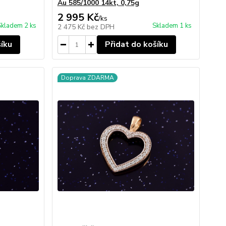
Au 585/1000 14kt, 0,75g
2 995 Kč
/
ks
Skladem 2 ks
Skladem 1 ks
2 475 Kč
bez DPH
šíku
Přidat do košíku
Doprava ZDARMA