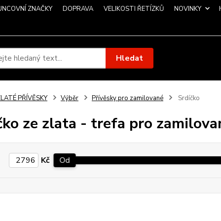
UNCOVNÍ ZNAČKY
DOPRAVA
VELIKOSTI ŘETÍZKŮ
NOVINKY
Hledat
ZLATÉ PŘÍVĚSKY
Výběr
Přívěsky pro zamilované
Srdíčko
čko ze zlata - trefa pro zamilova
Kč
Od