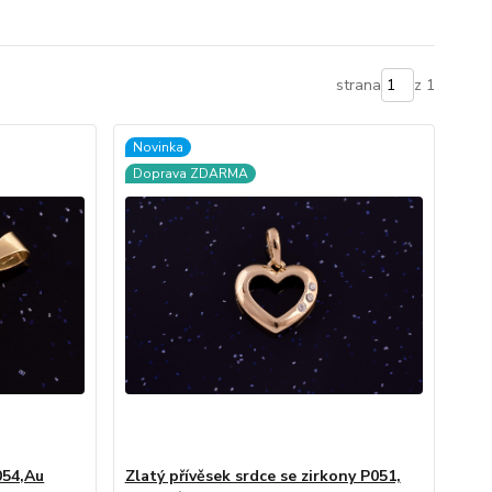
strana
z 1
Novinka
Doprava ZDARMA
054,Au
Zlatý přívěsek srdce se zirkony P051,