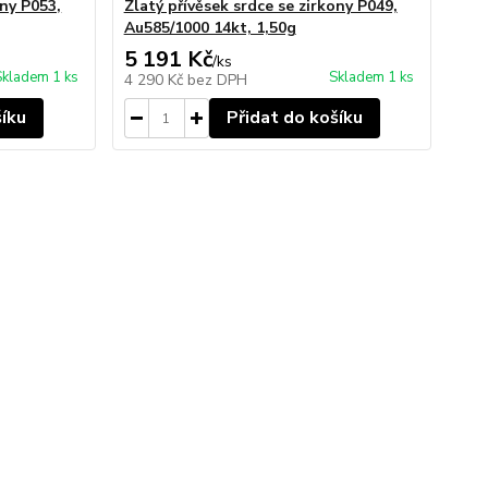
ony P053,
Zlatý přívěsek srdce se zirkony P049,
Au585/1000 14kt, 1,50g
5 191 Kč
/
ks
Skladem 1 ks
Skladem 1 ks
4 290 Kč
bez DPH
šíku
Přidat do košíku