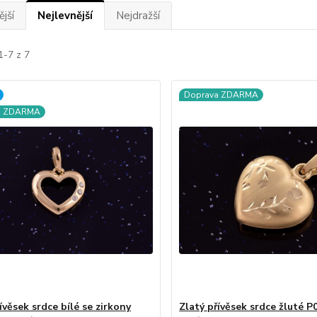
jší
Nejlevnější
Nejdražší
1-7 z 7
Doprava ZDARMA
a ZDARMA
ívěsek srdce bílé se zirkony
Zlatý přívěsek srdce žluté P