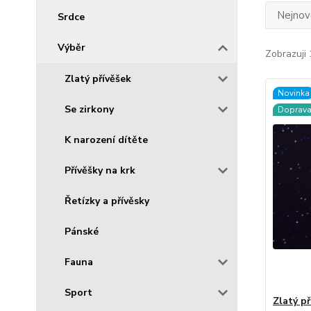
Nejnově
Srdce
Výběr
Zobrazuji 
Zlatý přívěšek
Novinka
Se zirkony
Doprav
K narození dítěte
Přívěšky na krk
Řetízky a přívěsky
Pánské
Fauna
Sport
Zlatý př