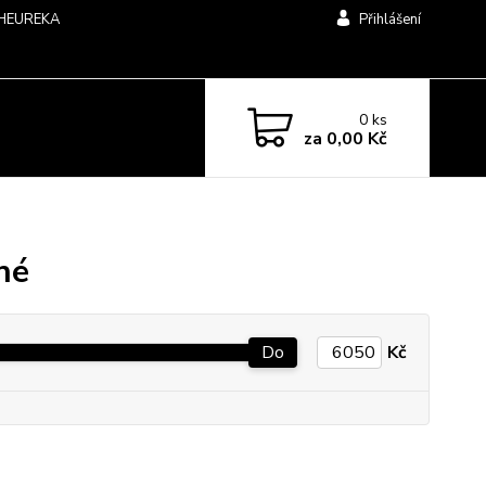
HEUREKA
Přihlášení
0
ks
za
0,00 Kč
né
Do
Kč