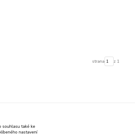
strana
z 1
 souhlasu také ke
blíbeného nastavení