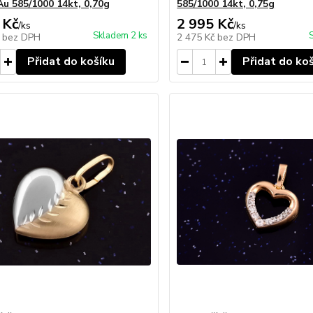
Au 585/1000 14kt, 0,70g
585/1000 14kt, 0,75g
 Kč
2 995 Kč
/
ks
/
ks
Skladem 2 ks
č
bez DPH
2 475 Kč
bez DPH
Přidat do košíku
Přidat do ko