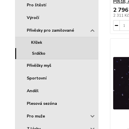
P051B, 
Pro štěstí
2 796
2 311 K
Výročí
Přívěsky pro zamilované
Křížek
Srdíčko
Přívěšky myš
Sportovní
Anděl
Plesová sezóna
Pro muže
Z lásky