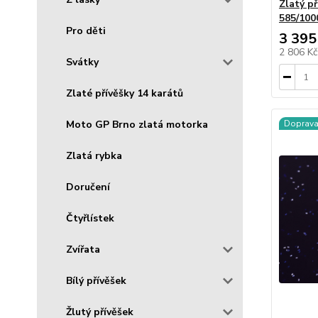
Zlatý př
585/100
Pro děti
3 395
2 806 K
Svátky
Zlaté přívěšky 14 karátů
Moto GP Brno zlatá motorka
Doprav
Zlatá rybka
Doručení
Čtyřlístek
Zvířata
Bílý přívěšek
Žlutý přívěšek