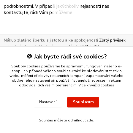
podrobnostmi. V případě jakýchkoliv nejasností nás
kontaktujte, rádi Vám pomůžeme.
Nákup zlatého šperku s jistotou a ke spokojenosti
Zlatý přívěsek
nebo řetízek spolehlivý nápad na dárek.
Stříbro Nikol
- on-line
obchod se stříbrnými a zlatými šperky
🍪 Jak byste rádi své cookies?
Soubory cookies používáme ke správnému fungování našeho e-
Vytvořeno na
Eshop-rychle.cz
shopu a v případě vašeho souhlasu také ke sledování statistik o
webu, měření efektivity reklamních kampaní, zapamatování vašeho
oblíbeného nastavení při používání stránek, či zobrazení reklam
odpovídajících vašim preferencím.
Více k využití cookies
Souhlasím
Nastavení
Souhlas můžete odmítnout
zde
.