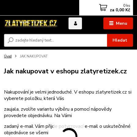
0
ks
za
0,00 Kč
Menu
Hledat
Úvod
JAK NAKUPOVAT
Jak nakupovat v eshopu zlatyretizek.cz
Nakupování je velmi jednoduché. V eshopu zlatyretizek.cz si
vyberete položku, která Vás
zaujala, zvolíte variantu výběru a pomocí nápovědy
provedete objednávku. Na Vámi
zadaný e-mail Vám přijde potvrzovací e-mail o uskutečněné
objednávce se všemi