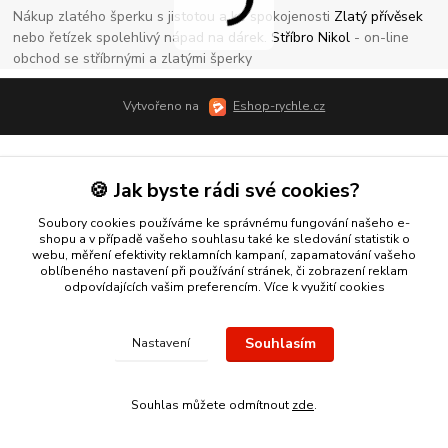
Nákup zlatého šperku s jistotou a ke spokojenosti
Zlatý přívěsek
nebo řetízek spolehlivý nápad na dárek.
Stříbro Nikol
- on-line
obchod se stříbrnými a zlatými šperky
Vytvořeno na
Eshop-rychle.cz
🍪 Jak byste rádi své cookies?
Soubory cookies používáme ke správnému fungování našeho e-
shopu a v případě vašeho souhlasu také ke sledování statistik o
webu, měření efektivity reklamních kampaní, zapamatování vašeho
oblíbeného nastavení při používání stránek, či zobrazení reklam
odpovídajících vašim preferencím.
Více k využití cookies
Souhlasím
Nastavení
Souhlas můžete odmítnout
zde
.