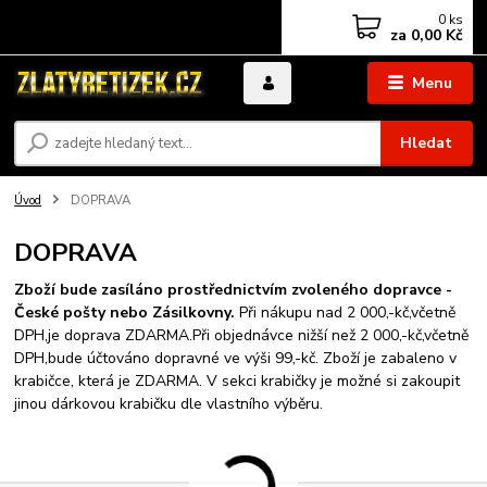
0
ks
za
0,00 Kč
Menu
Hledat
Úvod
DOPRAVA
DOPRAVA
Zboží bude zasíláno prostřednictvím zvoleného dopravce -
České pošty nebo Zásilkovny.
Při nákupu nad 2 000,-kč,včetně
DPH,je doprava ZDARMA.Při objednávce nižší než 2 000,-kč,včetně
DPH,bude účtováno dopravné ve výši 99,-kč. Zboží je zabaleno v
krabičce, která je ZDARMA. V sekci krabičky je možné si zakoupit
jinou dárkovou krabičku dle vlastního výběru.