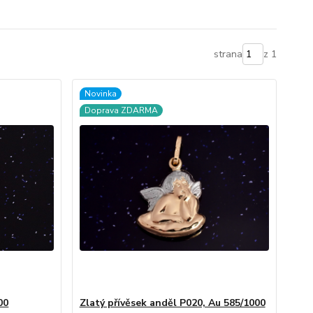
strana
z 1
Novinka
Doprava ZDARMA
00
Zlatý přívěsek anděl P020, Au 585/1000