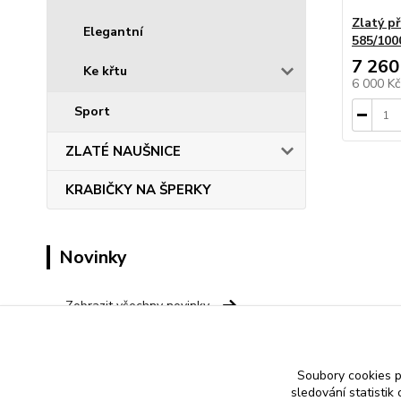
Zlatý p
Elegantní
585/100
7 260
Ke křtu
6 000 K
Sport
ZLATÉ NAUŠNICE
KRABIČKY NA ŠPERKY
Novinky
Zobrazit všechny novinky
Save
Soubory cookies 
sledování statisti