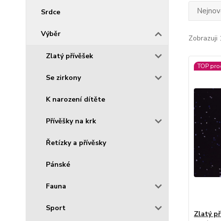
Nejnově
Srdce
Výběr
Zobrazuji 
Zlatý přívěšek
TOP pro
Se zirkony
K narození dítěte
Přívěšky na krk
Řetízky a přívěsky
Pánské
Fauna
Sport
Zlatý př