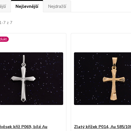
jší
Nejlevnější
Nejdražší
1-7 z 7
dukt
ívěsek kříž P069, bílé Au
Zlatý křížek P014, Au 585/10