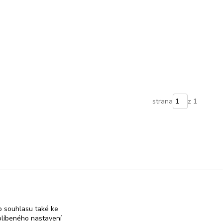
strana
z 1
 souhlasu také ke
blíbeného nastavení