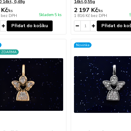
0 14kt, 0,48g
14kt,0,55g
 Kč
2 197 Kč
/
ks
/
ks
Skladem 5 ks
č
bez DPH
1 816 Kč
bez DPH
Přidat do košíku
Přidat do ko
Novinka
a ZDARMA