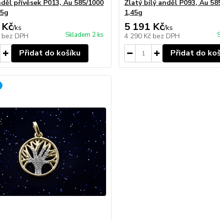
nděl přívěsek P013, Au 585/1000
Zlatý bílý anděl P093, Au 58
35g
1,45g
 Kč
5 191 Kč
/
ks
/
ks
Skladem 2 ks
č
bez DPH
4 290 Kč
bez DPH
Přidat do košíku
Přidat do ko