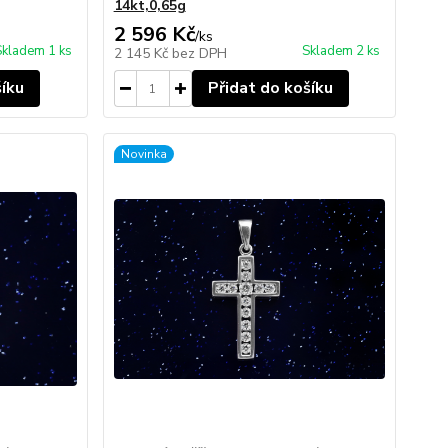
14kt,0,65g
2 596 Kč
/
ks
Skladem 1 ks
Skladem 2 ks
2 145 Kč
bez DPH
šíku
Přidat do košíku
Novinka