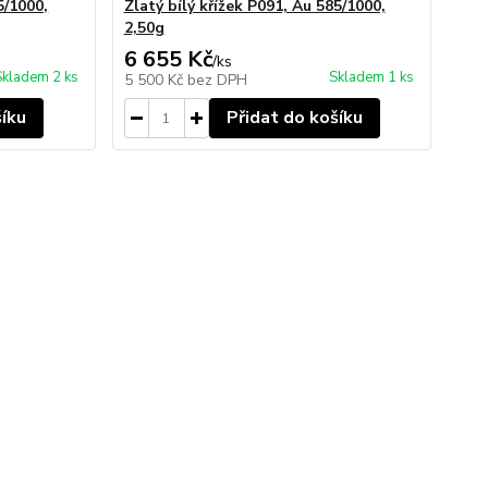
5/1000,
Zlatý bílý křížek P091, Au 585/1000,
2,50g
6 655 Kč
/
ks
Skladem 2 ks
Skladem 1 ks
5 500 Kč
bez DPH
šíku
Přidat do košíku