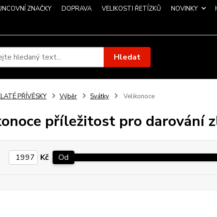
UNCOVNÍ ZNAČKY
DOPRAVA
VELIKOSTI ŘETÍZKŮ
NOVINKY
Hledat
ZLATÉ PŘÍVĚSKY
Výběr
Svátky
Velikonoce
konoce příležitost pro darování 
Kč
Od