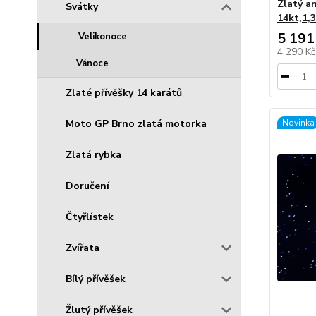
Zlatý a
Svátky
14kt,1,
5 191
Velikonoce
4 290 K
Vánoce
Zlaté přívěšky 14 karátů
Moto GP Brno zlatá motorka
Novinka
Zlatá rybka
Doručení
Čtyřlístek
Zvířata
Bílý přívěšek
Žlutý přívěšek