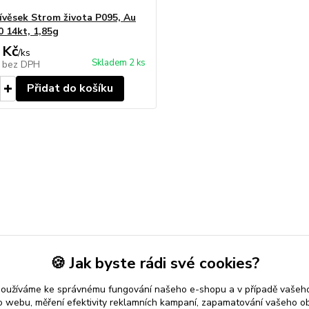
řívěsek Strom života P095, Au
0 14kt, 1,85g
 Kč
/
ks
Skladem 2 ks
č
bez DPH
Přidat do košíku
🍪 Jak byste rádi své cookies?
používáme ke správnému fungování našeho e-shopu a v případě vašeho
k o webu, měření efektivity reklamních kampaní, zapamatování vašeho o