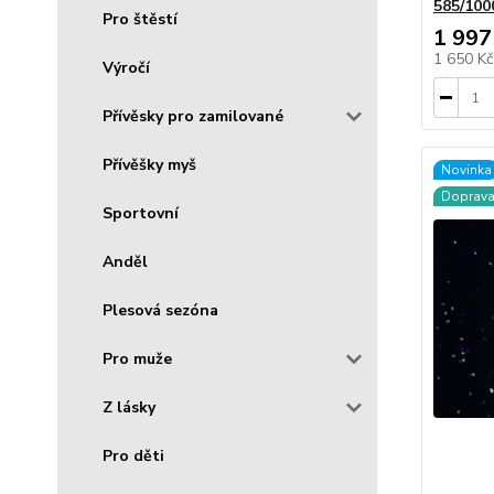
585/100
Pro štěstí
1 997
1 650 K
Výročí
Přívěsky pro zamilované
Přívěšky myš
Novinka
Doprav
Sportovní
Anděl
Plesová sezóna
Pro muže
Z lásky
Pro děti