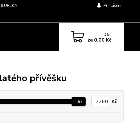
HEUREKA
Přihlášení
0
ks
za
0,00 Kč
zlatého přívěšku
Do
Kč