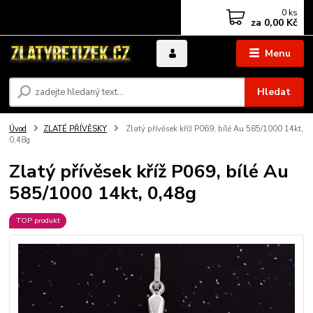
0
ks
za
0,00 Kč
Menu
Hledat
Úvod
ZLATÉ PŘÍVĚSKY
Zlatý přívěsek kříž P069, bílé Au 585/1000 14kt,
0,48g
Zlatý přívěsek kříž P069, bílé Au
585/1000 14kt, 0,48g
TOP produkt