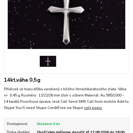
14kt,váha 0,5g
Přívěsek ve tvaru křížku vyrobený z bílého čtrnáctikarátového zlata. Váha:
+/- 0,45 g Rozměry: 12/22/28 mm š/v/v s očkem Materiál: Au 585/1000 –
14 karátů Povrchová úprava: lesk Call Send SMS Call from mobile Add to
Skype You'll need Skype CreditFree via Skype
celý popis
Dostupnost
Skladem 5 ks
Doba dodání
Zboží Vám můžeme doručit již 12.08.2026 do 18:00.