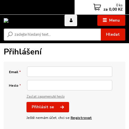
0
ks
za
0,00 Kč
Menu
Hledat
Přihlášení
Email
*
Heslo
*
Zaslat zapomenuté heslo
Přihlásit se
Ještě nemám účet, chci se
Registrovat