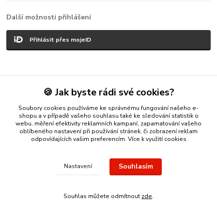
Další možnosti přihlášení
Přihlásit přes mojeID
🍪 Jak byste rádi své cookies?
Nákup zlatého šperku s jistotou a ke spokojenosti
Zlatý přívěsek
Soubory cookies používáme ke správnému fungování našeho e-
nebo řetízek spolehlivý nápad na dárek.
Stříbro Nikol
- on-line
shopu a v případě vašeho souhlasu také ke sledování statistik o
obchod se stříbrnými a zlatými šperky
webu, měření efektivity reklamních kampaní, zapamatování vašeho
oblíbeného nastavení při používání stránek, či zobrazení reklam
odpovídajících vašim preferencím.
Více k využití cookies
Vytvořeno na
Eshop-rychle.cz
Souhlasím
Nastavení
Souhlas můžete odmítnout
zde
.