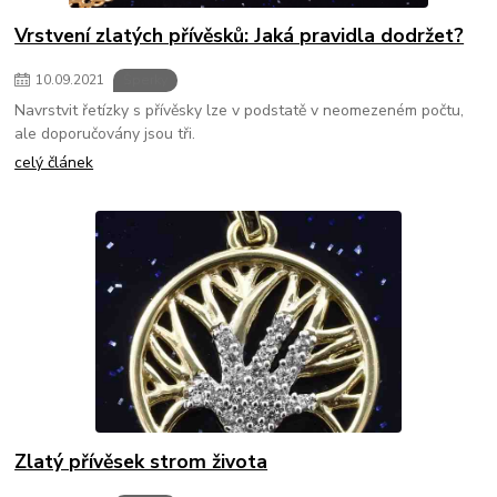
Vrstvení zlatých přívěsků: Jaká pravidla dodržet?
10
.
09
.
2021
Šperky
Navrstvit řetízky s přívěsky lze v podstatě v neomezeném počtu,
ale doporučovány jsou tři.
celý článek
Zlatý přívěsek strom života