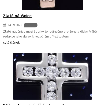
Zlaté náušnice
14
.
09
.
2020
Šperky
Zlaté náušnice mezi šperky to jedinečné pro ženy a dívky. Výběr
redakce jako dárek k rozličným příležitostem.
celý článek