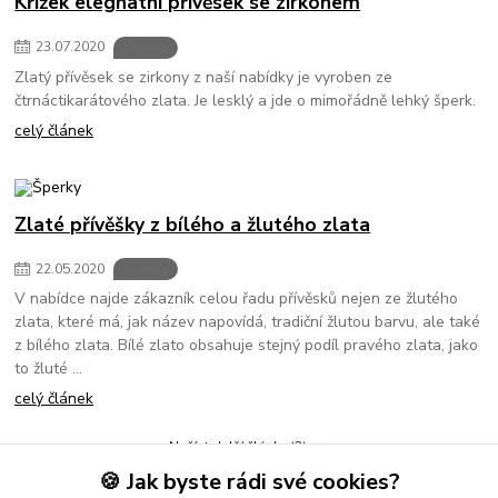
Křížek elegnatní přívěsek se zirkonem
23
.
07
.
2020
Šperky
Zlatý přívěsek se zirkony z naší nabídky je vyroben ze
čtrnáctikarátového zlata. Je lesklý a jde o mimořádně lehký šperk.
celý článek
Zlaté přívěšky z bílého a žlutého zlata
22
.
05
.
2020
Šperky
V nabídce najde zákazník celou řadu přívěsků nejen ze žlutého
zlata, které má, jak název napovídá, tradiční žlutou barvu, ale také
z bílého zlata. Bílé zlato obsahuje stejný podíl pravého zlata, jako
to žluté ...
celý článek
Načíst další články (3)
🍪 Jak byste rádi své cookies?
strana
z 2
další