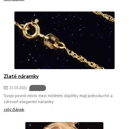
Zlaté náramky
21
.
03
.
2021
Šperky
Svoje pevné místo mezi módními doplňky mají jednoduché a
zároveň elegantní náramky
celý článek