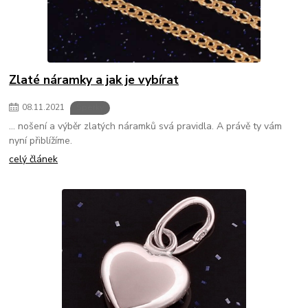
Zlaté náramky a jak je vybírat
08
.
11
.
2021
Šperky
... nošení a výběr zlatých náramků svá pravidla. A právě ty vám
nyní přiblížíme.
celý článek