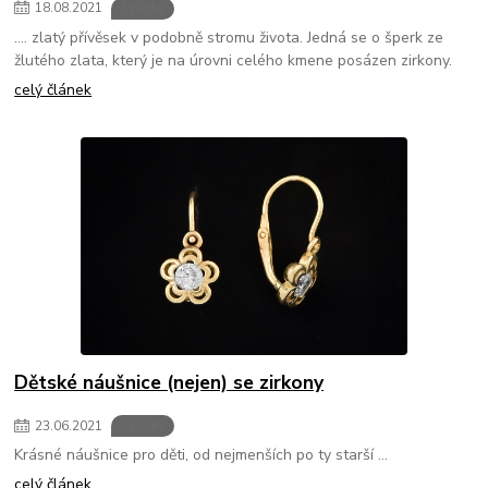
18
.
08
.
2021
Šperky
.... zlatý přívěsek v podobně stromu života. Jedná se o šperk ze
žlutého zlata, který je na úrovni celého kmene posázen zirkony.
celý článek
Dětské náušnice (nejen) se zirkony
23
.
06
.
2021
Šperky
Krásné náušnice pro děti, od nejmenších po ty starší ...
celý článek