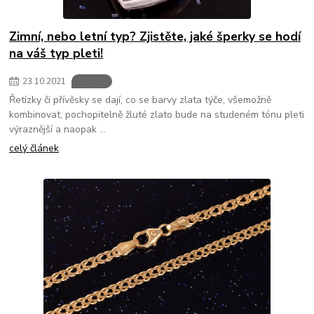
Zimní, nebo letní typ? Zjistěte, jaké šperky se hodí
na váš typ pleti!
23
.
10
.
2021
Šperky
Řetízky či přívěsky se dají, co se barvy zlata týče, všemožně
kombinovat, pochopitelně žluté zlato bude na studeném tónu pleti
výraznější a naopak ...
celý článek