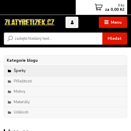
0
ks
za
0,00 Kč
Menu
Hledat
Kategorie blogu
Šperky
Příležitosti
Motivy
Materiály
Události