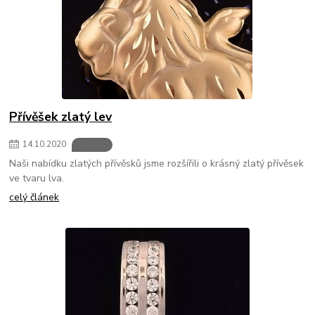
Přívěšek zlatý lev
14
.
10
.
2020
Šperky
Naši nabídku zlatých přívěsků jsme rozšířili o krásný zlatý přívěsek
ve tvaru lva.
celý článek