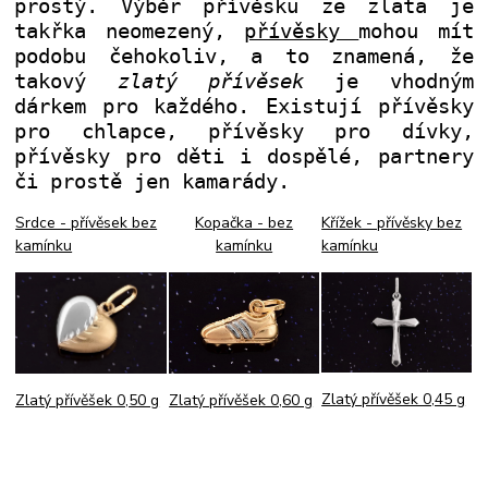
prostý. Výběr přívěsků ze zlata je
takřka neomezený,
přívěsky
mohou mít
podobu čehokoliv, a to znamená, že
takový
zlatý přívěsek
je vhodným
dárkem pro každého. Existují přívěsky
pro chlapce, přívěsky pro dívky,
přívěsky pro děti i dospělé, partnery
či prostě jen kamarády.
Srdce - přívěsek bez
Kopačka - bez
Křížek - přívěsky bez
kamínku
kamínku
kamínku
Zlatý přívěšek 0,45 g
Zlatý přívěšek 0,60 g
Zlatý přívěšek 0,50 g