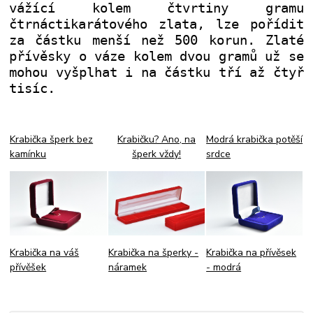
vážící kolem čtvrtiny gramu
čtrnáctikarátového zlata, lze pořídit
za částku menší než 500 korun. Zlaté
přívěsky o váze kolem dvou gramů už se
mohou vyšplhat i na částku tří až čtyř
tisíc.
Krabička šperk bez
Krabičku? Ano, na
Modrá krabička potěší
kamínku
šperk vždy!
srdce
Krabička na přívěsek
Krabička na šperky -
Krabička na váš
- modrá
náramek
přívěšek