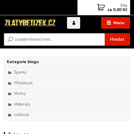
0
ks
za
0,00 Kč
Menu
Hledat
Kategorie blogu
Šperky
Příležitosti
Motivy
Materiály
Události