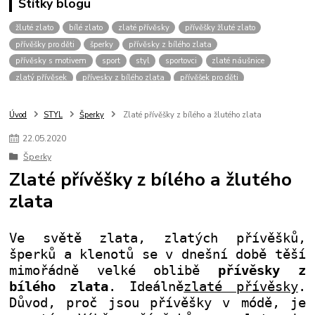
Štítky blogu
žluté zlato
bílé zlato
zlaté přívěsky
přívěšky žluté zlato
přívěšky pro děti
šperky
přívěsky z bílého zlata
přívěsky s motivem
sport
styl
sportovci
zlaté náušnice
zlatý přívěsek
přívesky z bílého zlata
přívěšek pro děti
zlaté šperky
přívěšek srdce
šperk
přívěsky bílé zlato
přívěšky pro muže
přívěšky pro chlapce
přívěšky zvíře
Úvod
STYL
Šperky
Zlaté přívěšky z bílého a žlutého zlata
přívěšky zvířecím motiv
přívěšky pro dívky
vánoce
přívěšek křížek
22
.
05
.
2020
pro štěstí
dvoubarevné přívěšky
přívěsky bez kamínku
řetízky
Šperky
přívěšky bílé zlato
přívěšky pro kluky
dárek pro muže
Zlaté přívěšky z bílého a žlutého
přívěšek pro dítě
zlaté řetízky
kombinace zlata
zirkony
zlata
fotbalový míč
kopačka
přívěšek
žluté
pánské přívěšky
přívěšky pro pány
přívěšky pro hochy
přívěšek pro kluka
přívěšek-kamínek
náramky
zlatý řetízek
přívěsky fotbal
Ve světě zlata, zlatých přívěšků,
šperků a klenotů se v dnešní době těší
mimořádně velké oblibě
přívěsky z
bílého zlata
. Ideálně
zlaté přívěsky
.
Důvod, proč jsou přívěšky v módě, je