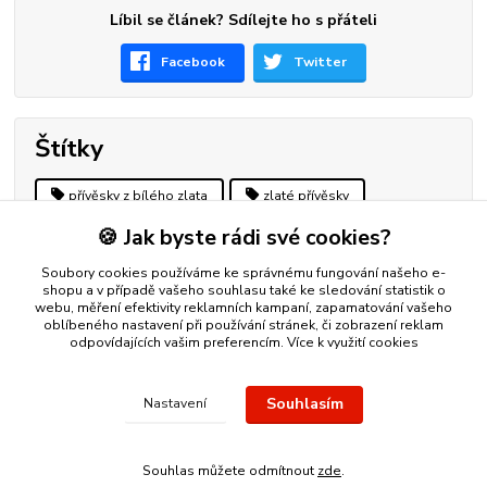
Líbil se článek? Sdílejte ho s přáteli
Facebook
Twitter
Štítky
přívěsky z bílého zlata
zlaté přívěsky
🍪 Jak byste rádi své cookies?
bílé zlato
zlatý přívěsek
přívěšky bílé zlato
přívěšky žluté zlato
Soubory cookies používáme ke správnému fungování našeho e-
shopu a v případě vašeho souhlasu také ke sledování statistik o
webu, měření efektivity reklamních kampaní, zapamatování vašeho
oblíbeného nastavení při používání stránek, či zobrazení reklam
odpovídajících vašim preferencím.
Více k využití cookies
Nákup zlatého šperku s jistotou a ke spokojenosti
Zlatý přívěsek
Souhlasím
Nastavení
nebo řetízek spolehlivý nápad na dárek.
Stříbro Nikol
- on-line
obchod se stříbrnými a zlatými šperky
Souhlas můžete odmítnout
zde
.
Vytvořeno na
Eshop-rychle.cz