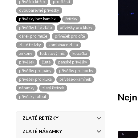
přívěšek křížek
pro štěstí
dvoubarevné přívěšky
přívěsky bez kamínku
řetízky
přívěšky bílé zlato
přívěšky pro kluky
dárek pro muže
přívěšek pro dítě
zlaté řetízky
kombinace zlata
zirkony
fotbalový míč
kopačka
přívěšek
žluté
pánské přívěšky
přívěšky pro pány
přívěšky pro hochy
přívěšek pro kluka
přívěšek-kamínek
náramky
zlatý řetízek
Nejn
přívěsky fotbal
ZLATÉ ŘETÍZKY
ZLATÉ NÁRAMKY