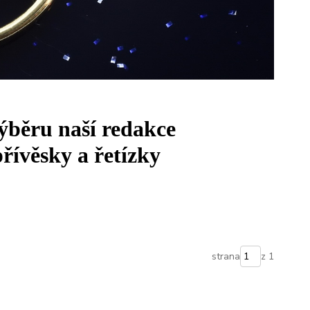
výběru naší redakce
řívěsky a řetízky
strana
z 1