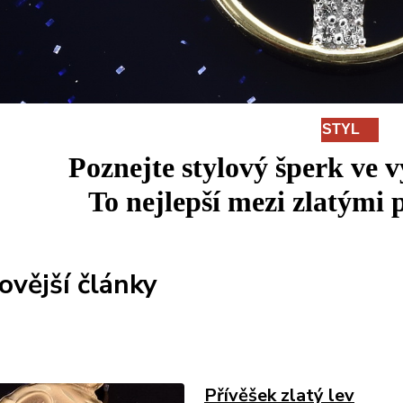
STYL
Poznejte stylový šperk ve 
To
nejlepší
mezi
zlatými p
ovější články
Přívěšek zlatý lev