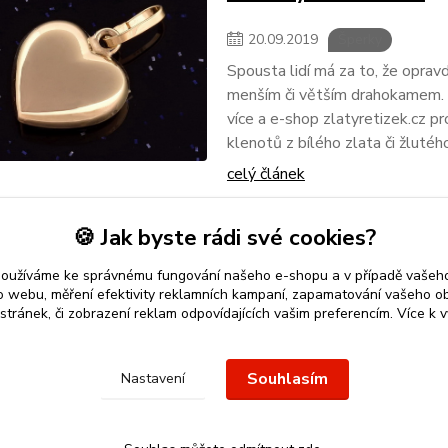
20
.
09
.
2019
Šperky
Spousta lidí má za to, že oprav
menším či větším drahokamem. T
více a e-shop zlatyretizek.cz pr
klenotů z bílého zlata či žlutéh
celý článek
🍪 Jak byste rádi své cookies?
používáme ke správnému fungování našeho e-shopu a v případě vašeho
k o webu, měření efektivity reklamních kampaní, zapamatování vašeho o
 stránek, či zobrazení reklam odpovídajících vašim preferencím.
Více k v
 přívěsek
nebo řetízek spolehlivý nápad na dárek.
Stříbro Nikol
-
Souhlasím
Nastavení