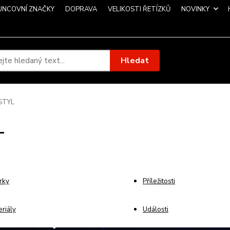
UNCOVNÍ ZNAČKY
DOPRAVA
VELIKOSTI ŘETÍZKŮ
NOVINKY
Hledat
STYL
L
rky
Příležitosti
riály
Události