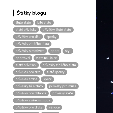
Štítky blogu
žluté zlato
bílé zlato
zlaté přívěsky
přívěšky žluté zlato
přívěšky pro děti
šperky
přívěsky z bílého zlata
přívěsky s motivem
sport
styl
sportovci
zlaté náušnice
zlatý přívěsek
přívesky z bílého zlata
přívěšek pro děti
zlaté šperky
přívěšek srdce
šperk
přívěsky bílé zlato
přívěšky pro muže
přívěšky pro chlapce
přívěšky zvíře
přívěšky zvířecím motiv
přívěšky pro dívky
vánoce