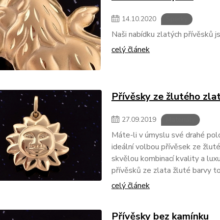
14
.
10
.
2020
Šperky
Naši nabídku zlatých přívěsků js
celý článek
Přívěsky ze žlutého zla
27
.
09
.
2019
Materiály
Máte-li v úmyslu své drahé polo
ideální volbou přívěsek ze žluté
skvělou kombinací kvality a lux
přívěsků ze zlata žluté barvy to
celý článek
Přívěsky bez kamínku