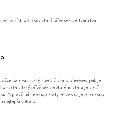
me rozšířili o krásný zlatý přívěsek ve tvaru lva.
ta
vičce darovat zlatý šperk či zlatý přívěsek, pak je
ho zlata. Zlatý přívěsek ze žlutého zlata je totiž
usu. A právě náš e-shop zlatyretizek.cz je pro nákup
u nejlepší volbou.