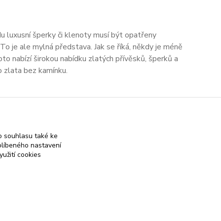
du luxusní šperky či klenoty musí být opatřeny
o je ale mylná představa. Jak se říká, někdy je méně
oto nabízí širokou nabídku zlatých přívěsků, šperků a
o zlata bez kamínku.
strana
z 1
 souhlasu také ke
blíbeného nastavení
yužití cookies
 on-line obchod se stříbrnými a zlatými šperky
Vytvořeno na
Eshop-rychle.cz