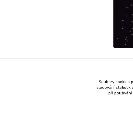
Soubory cookies 
sledování statisti
při používání
Nákup zlatého šperku s jistotou a ke spokojenosti
Zlatý