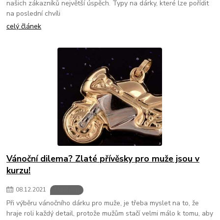
našich zákazníků největší úspěch. Typy na dárky, které lze pořídit
na poslední chvíli
celý článek
Vánoční dilema? Zlaté přívěsky pro muže jsou v
kurzu!
08
.
12
.
2021
Události
Při výběru vánočního dárku pro muže, je třeba myslet na to, že
hraje roli každý detail, protože mužům stačí velmi málo k tomu, aby