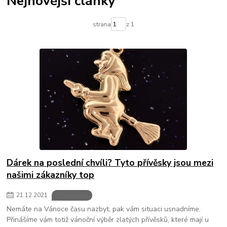
Nejnovější články
strana
z 1
Dárek na poslední chvíli? Tyto přívěsky jsou mezi
našimi zákazníky top
21
.
12
.
2021
Příležitosti
Nemáte na Vánoce času nazbyt, pak vám situaci usnadníme.
Přinášíme vám totiž vánoční výběr zlatých přívěsků, které mají u