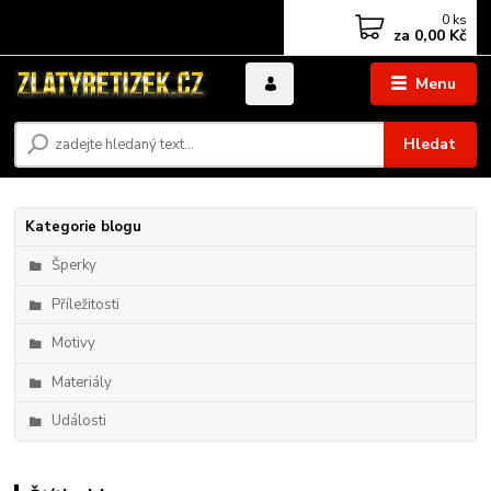
0
ks
za
0,00 Kč
Menu
Hledat
Kategorie blogu
Šperky
Příležitosti
Motivy
Materiály
Události