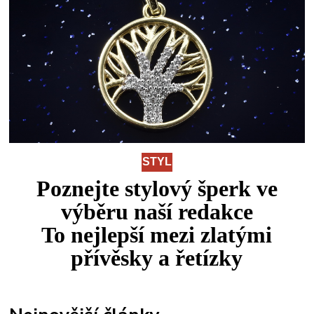
STYL
Poznejte stylový šperk ve
výběru naší redakce
To
nejlepší
mezi
zlatými
přívěsky a řetízky