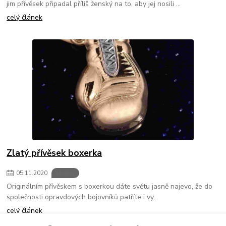
jim přívěsek připadal příliš ženský na to, aby jej nosili ...
celý článek
Zlatý přívěsek boxerka
05
.
11
.
2020
Motivy
Originálním přívěskem s boxerkou dáte světu jasně najevo, že do
společnosti opravdových bojovníků patříte i vy...
celý článek