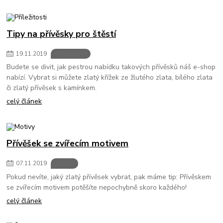
Tipy na přívěsky pro štěstí
19
.
11
.
2019
Příležitosti
Budete se divit, jak pestrou nabídku takových přívěsků náš e-shop
nabízí. Vybrat si můžete zlatý křížek ze žlutého zlata, bílého zlata
či zlatý přívěsek s kamínkem.
celý článek
Přívěšek se zvířecím motivem
07
.
11
.
2019
Motivy
Pokud nevíte, jaký zlatý přívěsek vybrat, pak máme tip: Přívěskem
se zvířecím motivem potěšíte nepochybně skoro každého!
celý článek