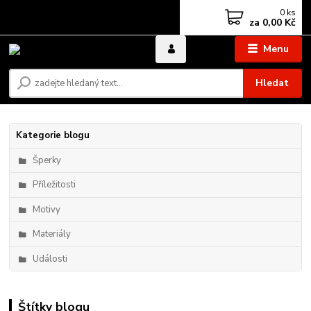
0
ks
za
0,00 Kč
Menu
Hledat
Kategorie blogu
Šperky
Příležitosti
Motivy
Materiály
Události
Štítky blogu