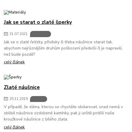
Jak se starat o zlaté šperky
31
.
07
.
2021
Materiály
Jak se o zlaté řetízky, přívěsky či třeba náušnice starat tak,
abychom nejrůznějším druhům poškození předešli či je napravili,
než bude pozdě?
celý článek
Zlaté náušnice
25
.
11
.
2019
Šperky
V případě, že dáma, kterou se chystáte obdarovat, snad nemá v
oblibě náušnice ozdobené kamínky, pak ji určitě potěší naše
kroužkové náušnice z bílého zlata.
celý článek