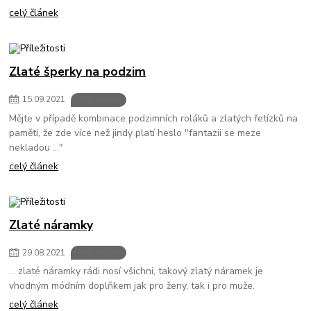
celý článek
Zlaté šperky na podzim
15
.
09
.
2021
Příležitosti
Mějte v případě kombinace podzimních roláků a zlatých řetízků na
paměti, že zde více než jindy platí heslo "fantazii se meze
nekladou ..."
celý článek
Zlaté náramky
29
.
08
.
2021
Příležitosti
... zlaté náramky rádi nosí všichni, takový zlatý náramek je
vhodným módním doplňkem jak pro ženy, tak i pro muže.
celý článek