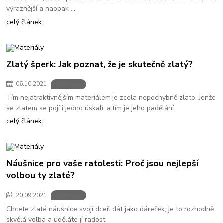
výraznější a naopak ...
celý článek
Zlatý šperk: Jak poznat, že je skutečně zlatý?
06
.
10
.
2021
Materiály
Tím nejatraktivnějším materiálem je zcela nepochybně zlato. Jenže
se zlatem se pojí i jedno úskalí, a tím je jeho padělání.
celý článek
Náušnice pro vaše ratolesti: Proč jsou nejlepší
volbou ty zlaté?
20
.
09
.
2021
Materiály
Chcete zlaté náušnice svojí dceři dát jako dáreček, je to rozhodně
skvělá volba a uděláte jí radost