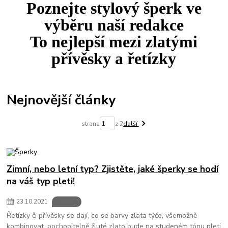
Poznejte stylový šperk ve
výběru naší redakce
To
nejlepší
mezi
zlatými
přívěsky a řetízky
Nejnovější články
strana
z 2
další
Zimní, nebo letní typ? Zjistěte, jaké šperky se hodí
na váš typ pleti!
23
.
10
.
2021
Šperky
Řetízky či přívěsky se dají, co se barvy zlata týče, všemožně
kombinovat, pochopitelně žluté zlato bude na studeném tónu pleti