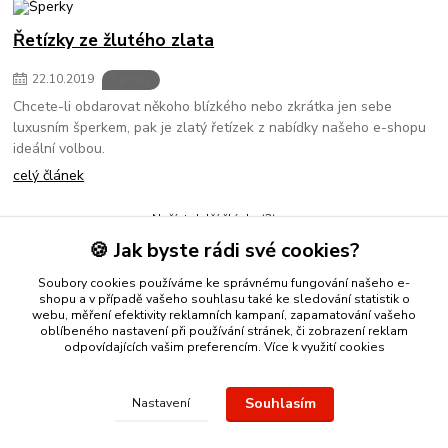
Řetízky ze žlutého zlata
22
.
10
.
2019
Šperky
Chcete-li obdarovat někoho blízkého nebo zkrátka jen sebe
luxusním šperkem, pak je zlatý řetízek z nabídky našeho e-shopu
ideální volbou.
celý článek
Načíst další články (3)
🍪 Jak byste rádi své cookies?
strana
z 2
další
Soubory cookies používáme ke správnému fungování našeho e-
shopu a v případě vašeho souhlasu také ke sledování statistik o
webu, měření efektivity reklamních kampaní, zapamatování vašeho
oblíbeného nastavení při používání stránek, či zobrazení reklam
odpovídajících vašim preferencím.
Více k využití cookies
Nákup zlatého šperku s jistotou a ke spokojenosti
Zlatý přívěsek
Souhlasím
Nastavení
nebo řetízek spolehlivý nápad na dárek.
Stříbro Nikol
- on-line
obchod se stříbrnými a zlatými šperky