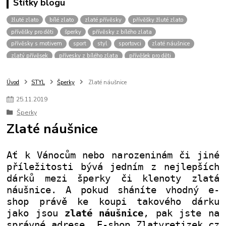
Štítky blogu
žluté zlato
bílé zlato
zlaté přívěsky
přívěšky žluté zlato
přívěšky pro děti
šperky
přívěsky z bílého zlata
přívěsky s motivem
sport
styl
sportovci
zlaté náušnice
zlatý přívěsek
přívesky z bílého zlata
přívěšek pro děti
zlaté šperky
přívěšek srdce
šperk
přívěsky bílé zlato
přívěšky pro muže
přívěšky pro chlapce
přívěšky zvíře
Úvod
STYL
Šperky
Zlaté náušnice
přívěšky zvířecím motiv
přívěšky pro dívky
vánoce
přívěšek křížek
25
.
11
.
2019
pro štěstí
dvoubarevné přívěšky
přívěsky bez kamínku
řetízky
Šperky
přívěšky bílé zlato
přívěšky pro kluky
dárek pro muže
Zlaté náušnice
přívěšek pro dítě
zlaté řetízky
kombinace zlata
zirkony
fotbalový míč
kopačka
přívěšek
žluté
pánské přívěšky
přívěšky pro pány
přívěšky pro hochy
přívěšek pro kluka
Ať k Vánocům nebo narozeninám či jiné
přívěšek-kamínek
náramky
zlatý řetízek
přívěsky fotbal
příležitosti bývá jedním z nejlepších
dárků mezi šperky či klenoty zlatá
náušnice. A pokud sháníte vhodný e-
shop právě ke koupi takového dárku
jako jsou
zlaté náušnice
, pak jste na
správné adrese. E-shop Zlatyretizek.cz