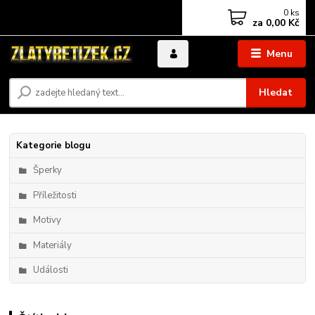
0
ks
za
0,00 Kč
Menu
Hledat
Kategorie blogu
Šperky
Příležitosti
Motivy
Materiály
Události