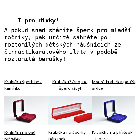
... I pro dívky!
A pokud snad sháníte šperk pro mladší
ročníky, pak určitě sáhněte po
roztomilých dětských náušnicích ze
čtrnáctikarátového zlata v podobě
roztomilé berušky!
Krabička šperk bez
Krabičku? Ano, na
Modrá krabička potěší
kamínku
šperk vždy!
srdce
Krabička na přívěsek
Krabička na šperky -
Krabička na váš
- modrá
náramek
přívěšek