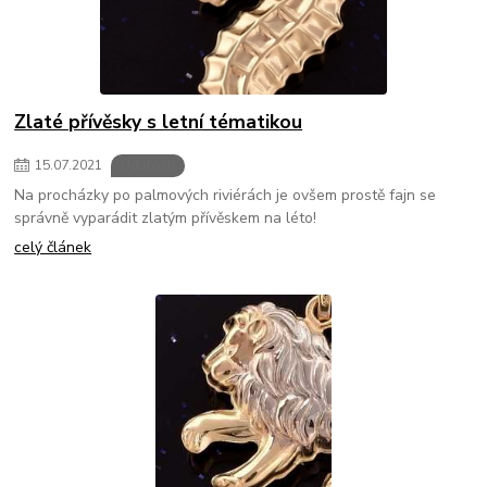
Zlaté přívěsky s letní tématikou
15
.
07
.
2021
Události
Na procházky po palmových riviérách je ovšem prostě fajn se
správně vyparádit zlatým přívěskem na léto!
celý článek