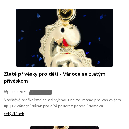
Zlaté přívěsky pro děti - Vánoce se zlatým
přívěskem
13
.
12
.
2021
Příležitosti
Návštěvě hračkářství se asi vyhnout nelze, máme pro vás ovšem
tip, jak vánoční dárek pro dítě pořídit z pohodlí domova
celý článek