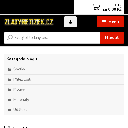
0
ks
za
0,00 Kč
Menu
Hledat
Kategorie blogu
Šperky
Příležitosti
Motivy
Materiály
Události