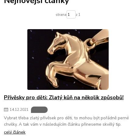
Nejnovější články
strana
z 1
Přívěsky pro děti: Zlatý kůň na několik způsobů!
14
.
12
.
2021
Motivy
Vybrat třeba zlatý přívěsek pro děti, to mohou být pořádně perné
chvilky. A tak vám v následujícím článku přineseme skvělý tip.
celý článek