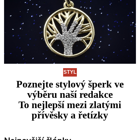
STYL
Poznejte stylový šperk ve
výběru naší redakce
To
nejlepší
mezi
zlatými
přívěsky a řetízky