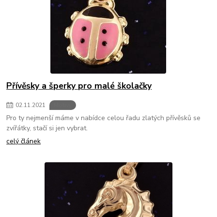
Přívěsky a šperky pro malé školačky
02
.
11
.
2021
Motivy
Pro ty nejmenší máme v nabídce celou řadu zlatých přívěsků se
zvířátky, stačí si jen vybrat.
celý článek