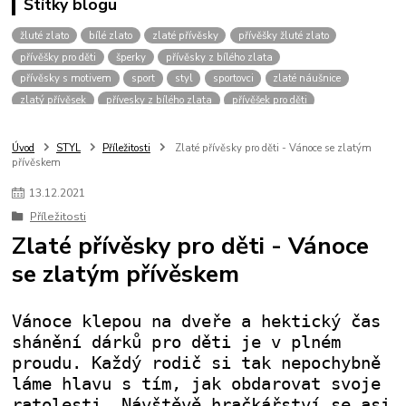
Štítky blogu
žluté zlato
bílé zlato
zlaté přívěsky
přívěšky žluté zlato
přívěšky pro děti
šperky
přívěsky z bílého zlata
přívěsky s motivem
sport
styl
sportovci
zlaté náušnice
zlatý přívěsek
přívesky z bílého zlata
přívěšek pro děti
zlaté šperky
přívěšek srdce
šperk
přívěsky bílé zlato
přívěšky pro muže
přívěšky pro chlapce
přívěšky zvíře
Úvod
STYL
Příležitosti
Zlaté přívěsky pro děti - Vánoce se zlatým
přívěskem
přívěšky zvířecím motiv
přívěšky pro dívky
vánoce
přívěšek křížek
pro štěstí
dvoubarevné přívěšky
přívěsky bez kamínku
řetízky
13
.
12
.
2021
přívěšky bílé zlato
přívěšky pro kluky
dárek pro muže
Příležitosti
přívěšek pro dítě
zlaté řetízky
kombinace zlata
zirkony
Zlaté přívěsky pro děti - Vánoce
fotbalový míč
kopačka
přívěšek
žluté
pánské přívěšky
se zlatým přívěskem
přívěšky pro pány
přívěšky pro hochy
přívěšek pro kluka
přívěšek-kamínek
náramky
zlatý řetízek
přívěsky fotbal
Vánoce klepou na dveře a hektický čas
shánění dárků pro děti je v plném
proudu. Každý rodič si tak nepochybně
láme hlavu s tím, jak obdarovat svoje
ratolesti. Návštěvě hračkářství se asi