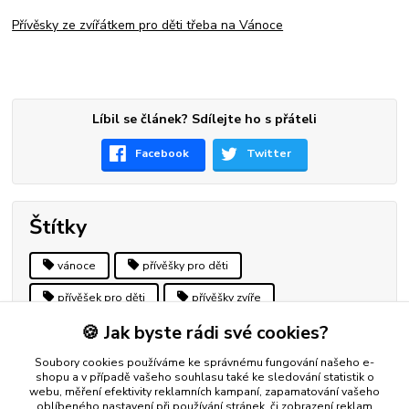
Přívěsky ze zvířátkem pro děti třeba na Vánoce
Líbil se článek? Sdílejte ho s přáteli
Facebook
Twitter
Štítky
vánoce
přívěšky pro děti
přívěšek pro děti
přívěšky zvíře
🍪 Jak byste rádi své cookies?
přívěšky zvířecím motiv
přívěsky fotbal
kopačka
sport
sportovci
Soubory cookies používáme ke správnému fungování našeho e-
shopu a v případě vašeho souhlasu také ke sledování statistik o
webu, měření efektivity reklamních kampaní, zapamatování vašeho
oblíbeného nastavení při používání stránek, či zobrazení reklam