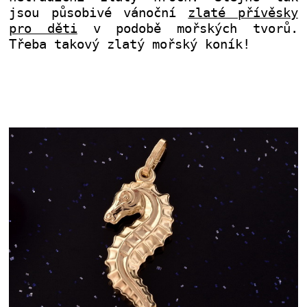
jsou působivé vánoční
zlaté přívěsky
pro děti
v podobě mořských tvorů.
Třeba takový zlatý mořský koník!