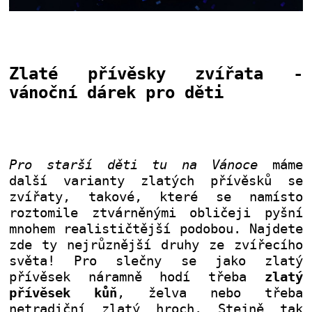
Zlaté přívěsky zvířata -
vánoční dárek pro děti
Pro starší děti tu na Vánoce
máme
další varianty zlatých přívěsků se
zvířaty, takové, které se namísto
roztomile ztvárněnými obličeji pyšní
mnohem realističtější podobou. Najdete
zde ty nejrůznější druhy ze zvířecího
světa! Pro slečny se jako zlatý
přívěsek náramně hodí třeba
zlatý
přívěsek kůň
, želva nebo třeba
netradiční zlatý hroch. Stejně tak