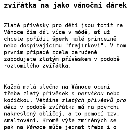
zvířátka na jako vánoční dárek
Zlaté přívěsky pro děti jsou totiž na
Vánoce čím dál více v módě, ať už
chcete pořídit
šperk
malé princezně
nebo dospívajícímu "frajírkovi". V tom
prvním případě zcela zaručeně
zabodujete
zlatým přívěskem
v podobě
roztomilého
zvířátka
.
Každá malá slečna
na Vánoce
ocení
třeba zlatý přívěsek s
beruškou
nebo
kočičkou. Většina
zlatých přívěsků pro
děti
v podobě zvířátka má na povrchu
nakreslený obličej, a to pomocí tzv.
smaltování. Kromě výše zmíněných se
pak na
Vánoce
může jednat třeba i o