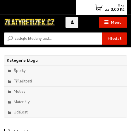
0
ks
za
0,00 Kč
Menu
Hledat
Kategorie blogu
Šperky
Příležitosti
Motivy
Materiály
Události