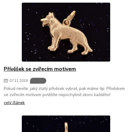
Přívěšek se zvířecím motivem
07
.
11
.
2019
Motivy
Pokud nevíte, jaký zlatý přívěsek vybrat, pak máme tip: Přívěskem
se zvířecím motivem potěšíte nepochybně skoro každého!
celý článek