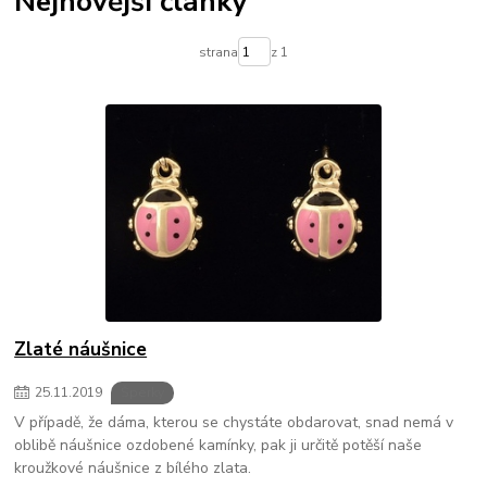
Nejnovější články
strana
z 1
Zlaté náušnice
25
.
11
.
2019
Šperky
V případě, že dáma, kterou se chystáte obdarovat, snad nemá v
oblibě náušnice ozdobené kamínky, pak ji určitě potěší naše
kroužkové náušnice z bílého zlata.