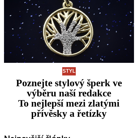
STYL
Poznejte stylový šperk ve
výběru naší redakce
To
nejlepší
mezi
zlatými
přívěsky a řetízky