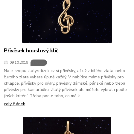
Přívěsek houslový klíč
09
.
10
.
2019
Motivy
Na e-shopu zlatyretizek.cz si přívěsky, ať už z bílého zlata, nebo
žlutého zlata vybere úplně každý. V nabídce máme přívěsky pro
chlapce, přívěsky pro dívky, přívěsky dámské, pánské nebo třeba
přívěsky pro kamarádku. Zlatý přívěsek ale můžete vybrat i podle
jiných kritérií. Třeba podle toho, co má k
celý článek