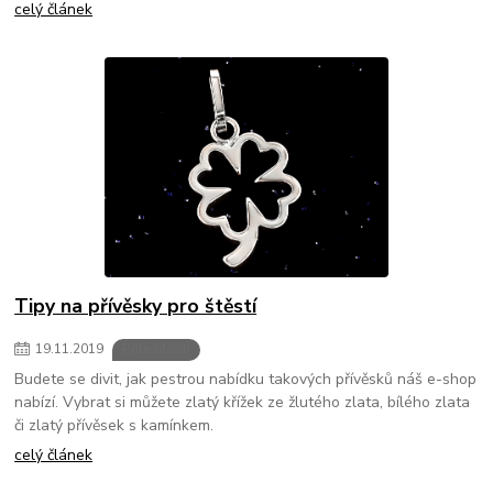
celý článek
Tipy na přívěsky pro štěstí
19
.
11
.
2019
Příležitosti
Budete se divit, jak pestrou nabídku takových přívěsků náš e-shop
nabízí. Vybrat si můžete zlatý křížek ze žlutého zlata, bílého zlata
či zlatý přívěsek s kamínkem.
celý článek