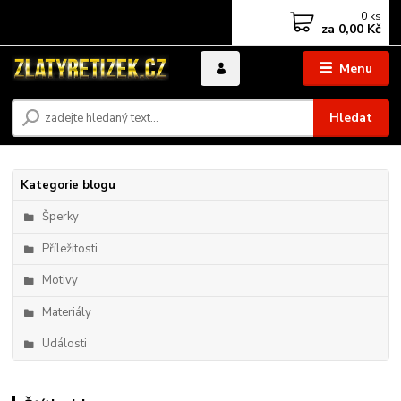
0
ks
za
0,00 Kč
Menu
Hledat
Kategorie blogu
Šperky
Příležitosti
Motivy
Materiály
Události