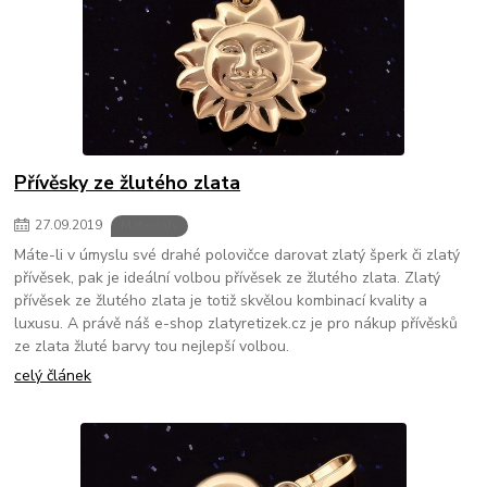
Přívěsky ze žlutého zlata
27
.
09
.
2019
Materiály
Máte-li v úmyslu své drahé polovičce darovat zlatý šperk či zlatý
přívěsek, pak je ideální volbou přívěsek ze žlutého zlata. Zlatý
přívěsek ze žlutého zlata je totiž skvělou kombinací kvality a
luxusu. A právě náš e-shop zlatyretizek.cz je pro nákup přívěsků
ze zlata žluté barvy tou nejlepší volbou.
celý článek