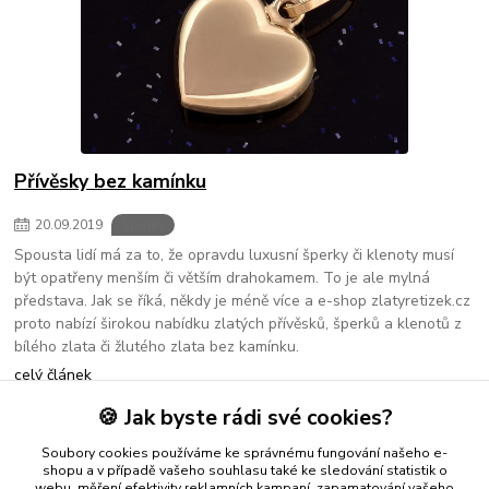
Přívěsky bez kamínku
20
.
09
.
2019
Šperky
Spousta lidí má za to, že opravdu luxusní šperky či klenoty musí
být opatřeny menším či větším drahokamem. To je ale mylná
představa. Jak se říká, někdy je méně více a e-shop zlatyretizek.cz
proto nabízí širokou nabídku zlatých přívěsků, šperků a klenotů z
bílého zlata či žlutého zlata bez kamínku.
celý článek
🍪 Jak byste rádi své cookies?
strana
z 1
Soubory cookies používáme ke správnému fungování našeho e-
shopu a v případě vašeho souhlasu také ke sledování statistik o
webu, měření efektivity reklamních kampaní, zapamatování vašeho