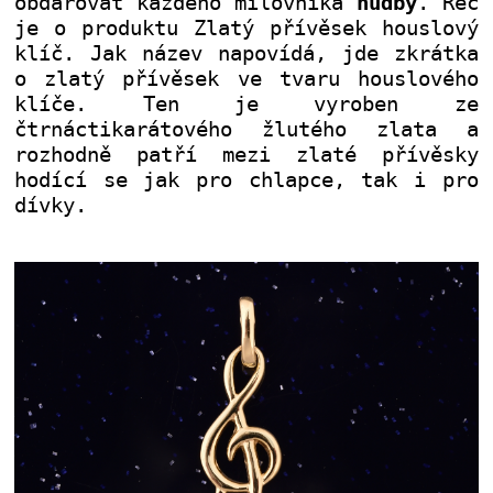
obdarovat každého milovníka
hudby
. Řeč
je o produktu Zlatý přívěsek houslový
klíč. Jak název napovídá, jde zkrátka
o zlatý přívěsek ve tvaru houslového
klíče. Ten je vyroben ze
čtrnáctikarátového žlutého zlata a
rozhodně patří mezi zlaté přívěsky
hodící se jak pro chlapce, tak i pro
dívky.