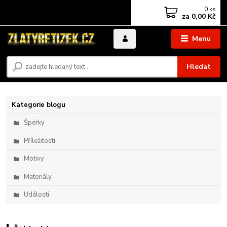
0
ks
za
0,00 Kč
Menu
Hledat
Kategorie blogu
Šperky
Příležitosti
Motivy
Materiály
Události