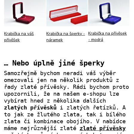
Krabička na přívěsek
Krabička na šperky -
Krabička na váš
- modrá
náramek
přívěšek
… Nebo úplně jiné šperky
Samozřejmě bychom neradi váš výběr
omezovali jen na několik produktů z
řady zlaté přívěsky. Rádi bychom proto
upozornili, že na našem e-shopu lze
vybírat hned z několika dalších
zlatých přívěsků
i zlatých řetízků. A
to jak ze žlutého zlata, tak i bílého
zlata či kombinace obojího. V nabídce
máme nejrůznější zlaté
zlaté přívěsky