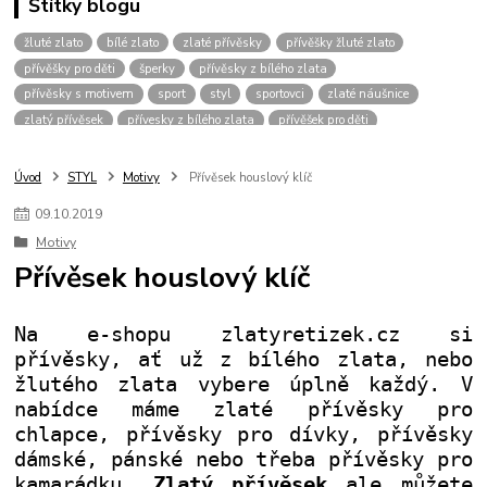
Štítky blogu
žluté zlato
bílé zlato
zlaté přívěsky
přívěšky žluté zlato
přívěšky pro děti
šperky
přívěsky z bílého zlata
přívěsky s motivem
sport
styl
sportovci
zlaté náušnice
zlatý přívěsek
přívesky z bílého zlata
přívěšek pro děti
zlaté šperky
přívěšek srdce
šperk
přívěsky bílé zlato
přívěšky pro muže
přívěšky pro chlapce
přívěšky zvíře
Úvod
STYL
Motivy
Přívěsek houslový klíč
přívěšky zvířecím motiv
přívěšky pro dívky
vánoce
přívěšek křížek
09
.
10
.
2019
pro štěstí
dvoubarevné přívěšky
přívěsky bez kamínku
řetízky
Motivy
přívěšky bílé zlato
přívěšky pro kluky
dárek pro muže
Přívěsek houslový klíč
přívěšek pro dítě
zlaté řetízky
kombinace zlata
zirkony
fotbalový míč
kopačka
přívěšek
žluté
pánské přívěšky
přívěšky pro pány
přívěšky pro hochy
přívěšek pro kluka
Na e-shopu zlatyretizek.cz si
přívěšek-kamínek
náramky
zlatý řetízek
přívěsky fotbal
přívěsky, ať už z bílého zlata, nebo
žlutého zlata vybere úplně každý. V
nabídce máme zlaté přívěsky pro
chlapce, přívěsky pro dívky, přívěsky
dámské, pánské nebo třeba přívěsky pro
kamarádku.
Zlatý přívěsek
ale můžete