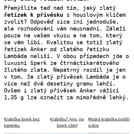
Přemýšlíte teď nad tím, jaký zlatý
řetízek k přívěsku
s houslovým klíčem
zvolit? Odpověď sice zní jednoduše,
ale rozhodování vám neusnadní. Záleží
pouze na vašem vkusu a na tom, který
se vám líbí. Kvalitou se totiž zlatý
řetízek Anker od zlatého řetízku
Lambáda neliší. V obou případech jde o
luxusní šperk ze čtrnáctikarátového
žlutého zlata. Nepatrný rozdíl je jen
v tom, že zlatý přívěsek Lambáda je o
více než dvě desetiny gramu lehčí.
Ovšem i zlatý přívěsek Anker vážící
1,35 g lze označit za mimořádně lehký.
Krabička šperk bez
Krabičku? Ano, na
Modrá krabička potěší
kamínku
šperk vždy!
srdce