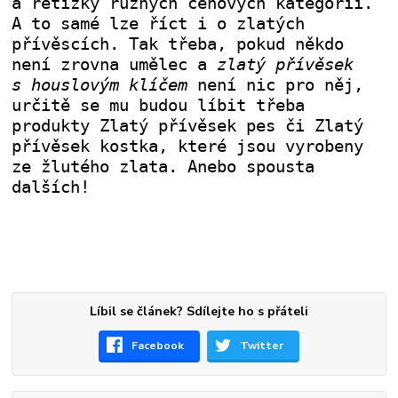
a řetízky různých cenových kategorií.
A to samé lze říct i o zlatých
přívěscích. Tak třeba, pokud někdo
není zrovna umělec a
zlatý přívěsek
s houslovým klíčem
není nic pro něj,
určitě se mu budou líbit třeba
produkty Zlatý přívěsek pes či Zlatý
přívěsek kostka, které jsou vyrobeny
ze žlutého zlata. Anebo spousta
dalších!
Líbil se článek? Sdílejte ho s přáteli
Facebook
Twitter