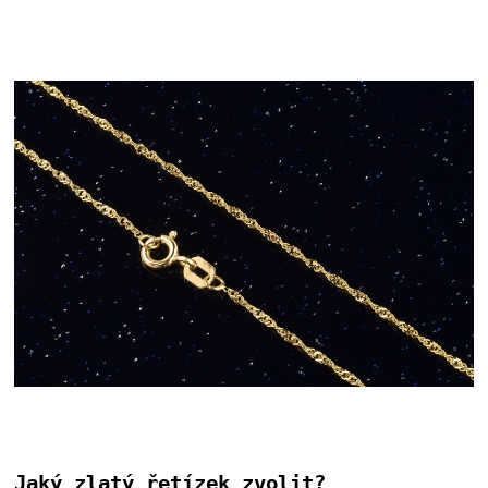
Jaký zlatý řetízek zvolit?