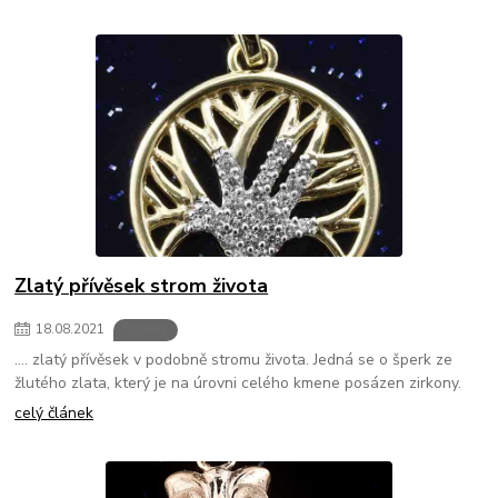
Zlatý přívěsek strom života
18
.
08
.
2021
Šperky
.... zlatý přívěsek v podobně stromu života. Jedná se o šperk ze
žlutého zlata, který je na úrovni celého kmene posázen zirkony.
celý článek