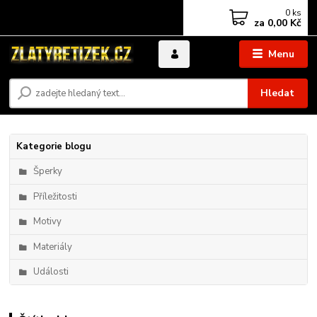
0
ks
za
0,00 Kč
Menu
Hledat
Kategorie blogu
Šperky
Příležitosti
Motivy
Materiály
Události