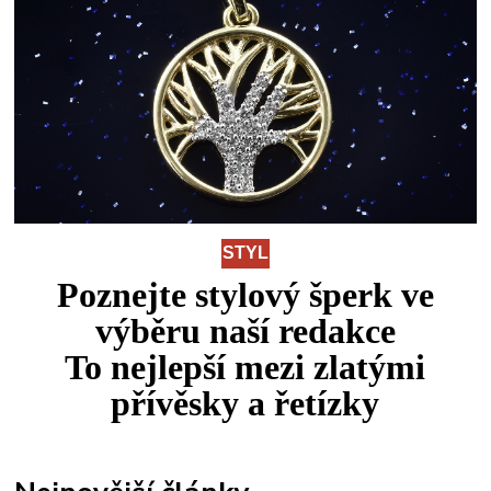
STYL
Poznejte stylový šperk ve
výběru naší redakce
To
nejlepší
mezi
zlatými
přívěsky a řetízky