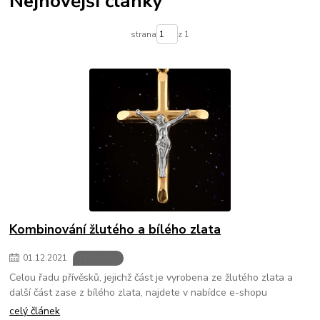
Nejnovější články
strana
z 1
Kombinování žlutého a bílého zlata
01
.
12
.
2021
Materiály
Celou řadu přívěsků, jejichž část je vyrobena ze žlutého zlata a
další část zase z bílého zlata, najdete v nabídce e-shopu
celý článek