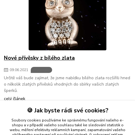
Nové přívěsky z bílého zlata
09
.
06
.
2021
Materiály
Určitě váš bude zajímat, že jsme nabídku bílého zlata rozšířili hned
o několik zlatých přívěsků vhodných do sbírky vašich zlatých
šperků.
celý článek
🍪 Jak byste rádi své cookies?
strana
z 1
Soubory cookies používáme ke správnému fungování našeho e-
shopu a v případě vašeho souhlasu také ke sledování statistik o
webu, měření efektivity reklamních kampaní, zapamatování vašeho
oblíbeného nastavení při používání stránek, či zobrazení reklam