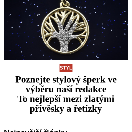
STYL
Poznejte stylový šperk ve
výběru naší redakce
To
nejlepší
mezi
zlatými
přívěsky a řetízky