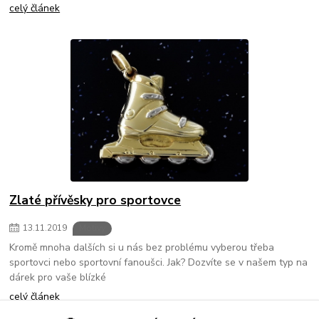
celý článek
Zlaté přívěsky pro sportovce
13
.
11
.
2019
Motivy
Kromě mnoha dalších si u nás bez problému vyberou třeba
sportovci nebo sportovní fanoušci. Jak? Dozvíte se v našem typ na
dárek pro vaše blízké
celý článek