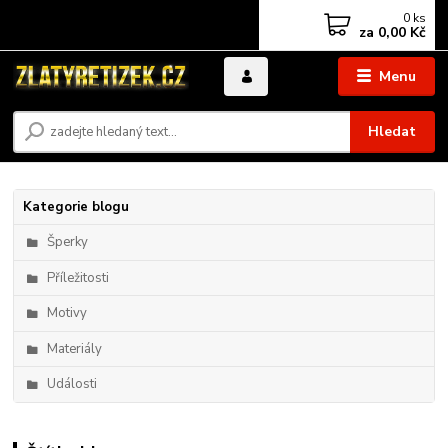
0
ks
za
0,00 Kč
Menu
Hledat
Kategorie blogu
Šperky
Příležitosti
Motivy
Materiály
Události