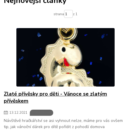
Nejnovější články
strana
z 1
Zlaté přívěsky pro děti - Vánoce se zlatým
přívěskem
13
.
12
.
2021
Příležitosti
Návštěvě hračkářství se asi vyhnout nelze, máme pro vás ovšem
tip, jak vánoční dárek pro dítě pořídit z pohodlí domova