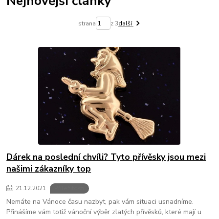
Nejnovější články
strana
z 3
další
Dárek na poslední chvíli? Tyto přívěsky jsou mezi
našimi zákazníky top
21
.
12
.
2021
Příležitosti
Nemáte na Vánoce času nazbyt, pak vám situaci usnadníme.
Přinášíme vám totiž vánoční výběr zlatých přívěsků, které mají u