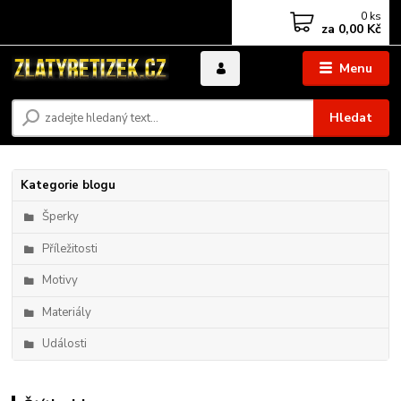
0
ks
za
0,00 Kč
Menu
Hledat
Kategorie blogu
Šperky
Příležitosti
Motivy
Materiály
Události