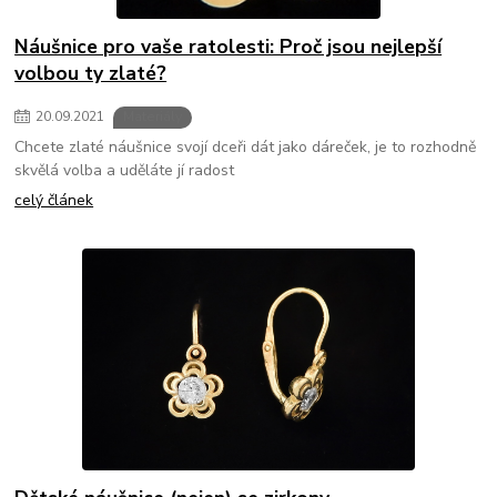
Náušnice pro vaše ratolesti: Proč jsou nejlepší
volbou ty zlaté?
20
.
09
.
2021
Materiály
Chcete zlaté náušnice svojí dceři dát jako dáreček, je to rozhodně
skvělá volba a uděláte jí radost
celý článek