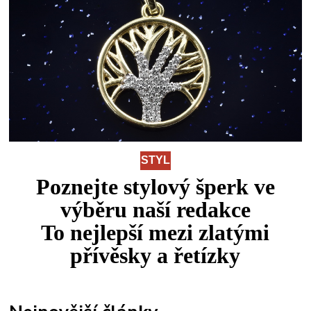
STYL
Poznejte stylový šperk ve
výběru naší redakce
To
nejlepší
mezi
zlatými
přívěsky a řetízky