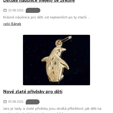
Dětské náušnice (nejen) se zirkony
23
.
06
.
2021
Šperky
Krásné náušnice pro děti, od nejmenších po ty starší ...
celý článek
Nové zlaté přívěsky pro děti
03
.
06
.
2021
Motivy
Jaro je tady, a zlaté přívěsky jsou skvělá příležitost, jak děti na