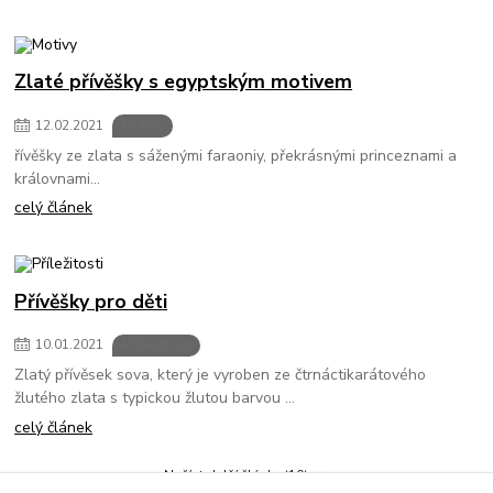
Zlaté přívěšky s egyptským motivem
12
.
02
.
2021
Motivy
řívěšky ze zlata s sáženými faraoniy, překrásnými princeznami a
královnami...
celý článek
Přívěšky pro děti
10
.
01
.
2021
Příležitosti
Zlatý přívěsek sova, který je vyroben ze čtrnáctikarátového
žlutého zlata s typickou žlutou barvou ...
celý článek
Načíst další články (10)