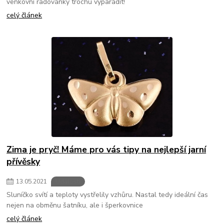
venkovní radovánky trochu vyparádit!
celý článek
Zima je pryč! Máme pro vás tipy na nejlepší jarní
přívěsky
13
.
05
.
2021
Události
Sluníčko svítí a teploty vystřelily vzhůru. Nastal tedy ideální čas
nejen na obměnu šatníku, ale i šperkovnice
celý článek