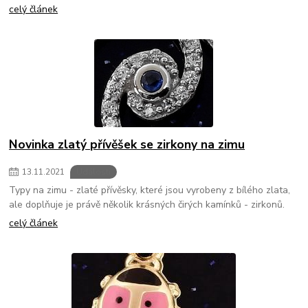
celý článek
Novinka zlatý přívěšek se zirkony na zimu
13
.
11
.
2021
Události
Typy na zimu - zlaté přívěsky, které jsou vyrobeny z bílého zlata,
ale doplňuje je právě několik krásných čirých kamínků - zirkonů.
celý článek