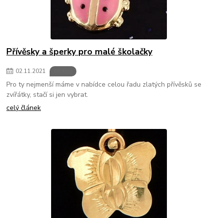
Přívěsky a šperky pro malé školačky
02
.
11
.
2021
Motivy
Pro ty nejmenší máme v nabídce celou řadu zlatých přívěsků se
zvířátky, stačí si jen vybrat.
celý článek