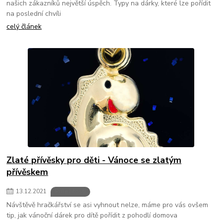
našich zákazníků největší úspěch. Typy na dárky, které lze pořídit
na poslední chvíli
celý článek
Zlaté přívěsky pro děti - Vánoce se zlatým
přívěskem
13
.
12
.
2021
Příležitosti
Návštěvě hračkářství se asi vyhnout nelze, máme pro vás ovšem
tip, jak vánoční dárek pro dítě pořídit z pohodlí domova