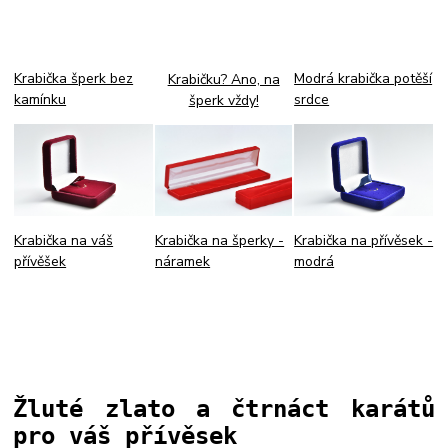
Krabička šperk bez
Modrá krabička potěší
Krabičku? Ano, na
kamínku
srdce
šperk vždy!
Krabička na šperky -
Krabička na přívěsek -
Krabička na váš
náramek
modrá
přívěšek
Žluté zlato a čtrnáct karátů
pro váš přívěsek