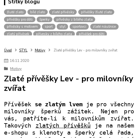
Štítky blogu
žluté zlato
bílé zlato
zlaté přívěsky
přívěšky žluté zlato
přívěšky pro děti
šperky
přívěsky z bílého zlata
přívěsky s motivem
sport
styl
sportovci
zlaté náušnice
zlatý přívěsek
přívesky z bílého zlata
přívěšek pro děti
zlaté šperky
přívěšek srdce
šperk
přívěsky bílé zlato
přívěšky pro muže
přívěšky pro chlapce
přívěšky zvíře
Úvod
STYL
Motivy
Zlaté přívěšky Lev - pro milovníky zvířat
přívěšky zvířecím motiv
přívěšky pro dívky
vánoce
přívěšek křížek
16
.
11
.
2020
pro štěstí
dvoubarevné přívěšky
přívěsky bez kamínku
řetízky
Motivy
přívěšky bílé zlato
přívěšky pro kluky
dárek pro muže
Zlaté přívěšky Lev - pro milovníky
přívěšek pro dítě
zlaté řetízky
kombinace zlata
zirkony
zvířat
fotbalový míč
kopačka
přívěšek
žluté
pánské přívěšky
přívěšky pro pány
přívěšky pro hochy
přívěšek pro kluka
přívěšek-kamínek
náramky
zlatý řetízek
přívěsky fotbal
Přívěšek
se zlatým lvem
je pro všechny
milovníky šperků zážitek. Nejen pro
vás, patříte-li k milovníkům zvířat.
Takových
zlatých přívěšků
je na našem
e-shopu s klenoty a šperky celá řada,