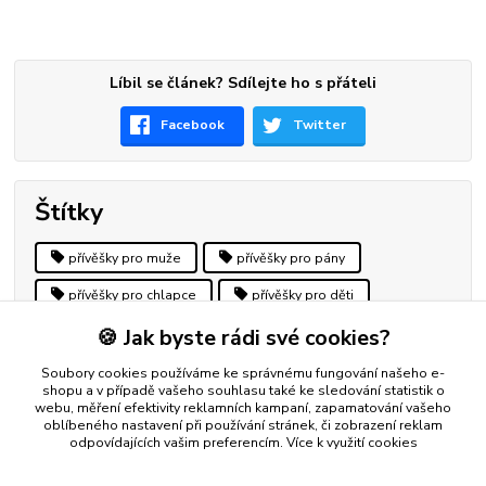
Líbil se článek? Sdílejte ho s přáteli
Facebook
Twitter
Štítky
přívěšky pro muže
přívěšky pro pány
přívěšky pro chlapce
přívěšky pro děti
🍪 Jak byste rádi své cookies?
přívěšky zvíře
přívěšky zvěrokruh
přívěšky zvířecím motiv
Soubory cookies používáme ke správnému fungování našeho e-
shopu a v případě vašeho souhlasu také ke sledování statistik o
webu, měření efektivity reklamních kampaní, zapamatování vašeho
oblíbeného nastavení při používání stránek, či zobrazení reklam
odpovídajících vašim preferencím.
Více k využití cookies