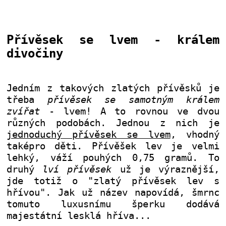
Přívěsek se lvem - králem
divočiny
Jedním z takových zlatých přívěsků je
třeba
přívěsek se samotným králem
zvířat
- lvem! A to rovnou ve dvou
různých podobách. Jednou z nich je
jednoduchý přívěsek se lvem
, vhodný
taképro děti. Přívěšek lev je velmi
lehký, váží pouhých 0,75 gramů. To
druhý
lví přívěsek
už je výraznější,
jde totiž o "zlatý přívěsek lev s
hřívou". Jak už název napovídá, šmrnc
tomuto luxusnímu šperku dodává
majestátní lesklá hříva.
..