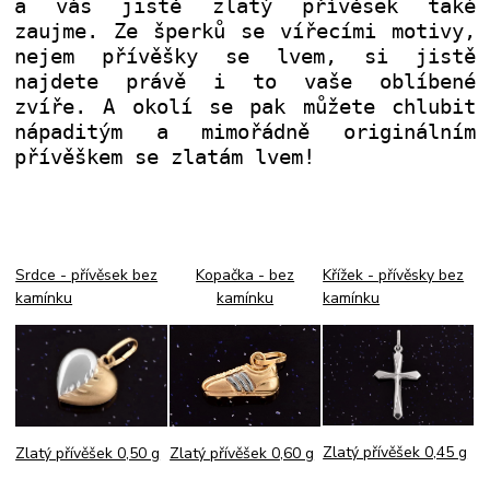
a vás jistě zlatý přívěsek také
zaujme. Ze šperků se vířecími motivy,
nejem přívěšky se lvem, si jistě
najdete právě i to vaše oblíbené
zvíře. A okolí se pak můžete chlubit
nápaditým a mimořádně originálním
přívěškem se zlatám lvem!
Srdce - přívěsek bez
Kopačka - bez
Křížek - přívěsky bez
kamínku
kamínku
kamínku
Zlatý přívěšek 0,45 g
Zlatý přívěšek 0,60 g
Zlatý přívěšek 0,50 g