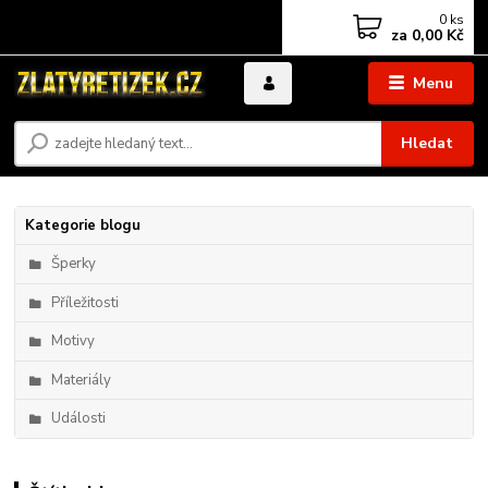
0
ks
za
0,00 Kč
Menu
Hledat
Kategorie blogu
Šperky
Příležitosti
Motivy
Materiály
Události