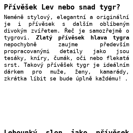
Přívěšek Lev nebo snad tygr?
Neméně stylový, elegantní a originální
je i přívěsek s dalším oblíbeným
divokým zvířetem. Řeč je samozřejmě o
tygrovi.
Zlatý přívěsek hlava tygra
nepochybně zaujme především
propracovanými detaily jako jsou
tesáky, kníry, čumák, oči nebo flekatá
srst. Takový přívěšek tygr je ideálním
dárkem pro muže, ženy, kamarády,
zkrátka líbit se bude úplně každému!
.
Lehounký slon jako přívěsek