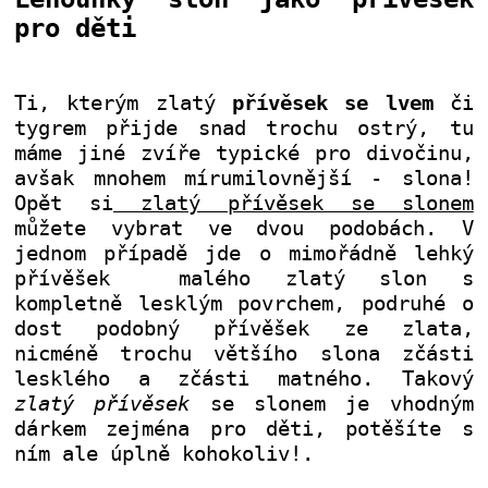
pro děti
Ti, kterým zlatý
přívěsek se lvem
či
tygrem přijde snad trochu ostrý, tu
máme jiné zvíře typické pro divočinu,
avšak mnohem mírumilovnější - slona!
Opět si
zlatý přívěsek se slonem
můžete vybrat ve dvou podobách. V
jednom případě jde o mimořádně lehký
přívěšek malého zlatý slon s
kompletně lesklým povrchem, podruhé o
dost podobný přívěšek ze zlata,
nicméně trochu většího slona zčásti
lesklého a zčásti matného. Takový
zlatý přívěsek
se slonem je vhodným
dárkem zejména pro děti, potěšíte s
ním ale úplně kohokoliv!
.