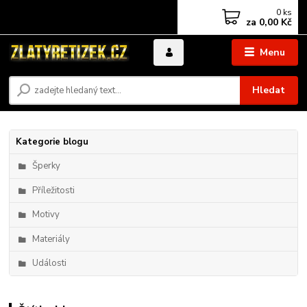
0
ks
za
0,00 Kč
Menu
Hledat
Kategorie blogu
Šperky
Příležitosti
Motivy
Materiály
Události