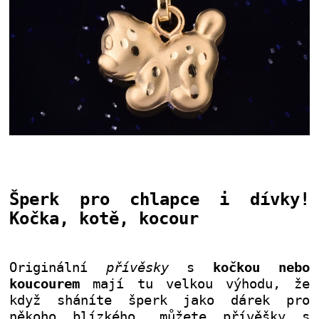
Šperk pro chlapce i dívky!
Kočka, kotě, kocour
Originální
přívěsky
s
kočkou nebo
koucourem
mají tu velkou výhodu, že
když sháníte šperk jako dárek pro
někoho blízkého, můžete přívěšky s