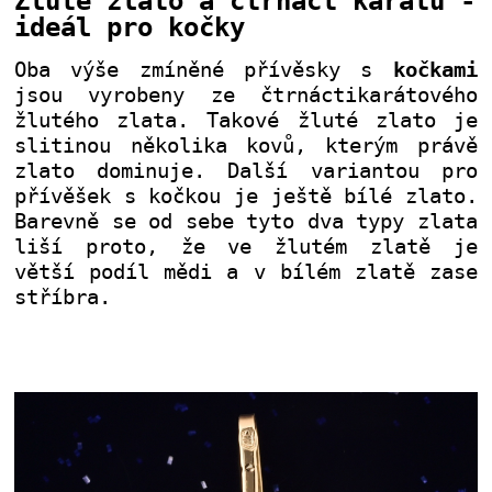
Žluté zlato a čtrnáct karátů -
ideál pro kočky
Oba výše zmíněné přívěsky s
kočkami
jsou vyrobeny ze čtrnáctikarátového
žlutého zlata. Takové žluté zlato je
slitinou několika kovů, kterým právě
zlato dominuje. Další variantou pro
přívěšek s kočkou je ještě bílé zlato.
Barevně se od sebe tyto dva typy zlata
liší proto, že ve žlutém zlatě je
větší podíl mědi a v bílém zlatě zase
stříbra.