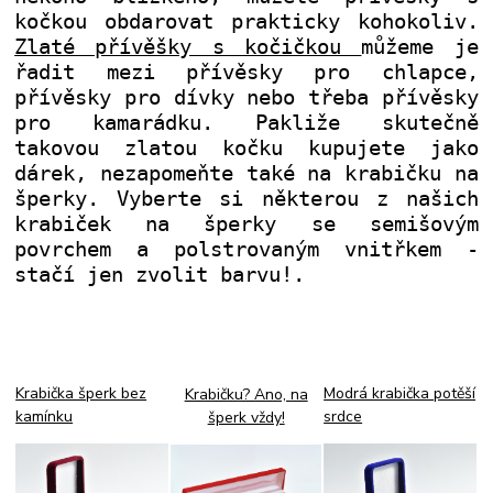
kočkou obdarovat prakticky kohokoliv.
Zlaté přívěšky s kočičkou
můžeme je
řadit mezi přívěsky pro chlapce,
přívěsky pro dívky nebo třeba přívěsky
pro kamarádku. Pakliže skutečně
takovou zlatou kočku kupujete jako
dárek, nezapomeňte také na krabičku na
šperky. Vyberte si některou z našich
krabiček na šperky se semišovým
povrchem a polstrovaným vnitřkem -
stačí jen zvolit barvu!
.
Krabička šperk bez
Modrá krabička potěší
Krabičku? Ano, na
kamínku
srdce
šperk vždy!