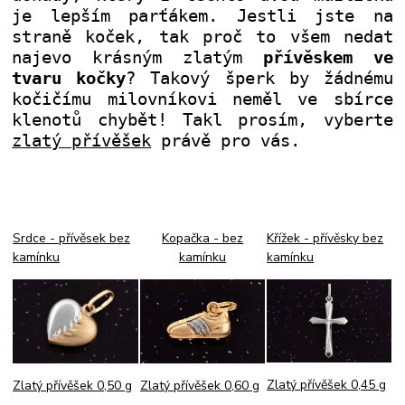
je lepším parťákem. Jestli jste na
straně koček, tak proč to všem nedat
najevo krásným zlatým
přívěskem ve
tvaru kočky
? Takový šperk by žádnému
kočičímu milovníkovi neměl ve sbírce
klenotů chybět! Takl prosím, vyberte
zlatý přívěšek
právě pro vás.
Srdce - přívěsek bez
Kopačka - bez
Křížek - přívěsky bez
kamínku
kamínku
kamínku
Zlatý přívěšek 0,45 g
Zlatý přívěšek 0,60 g
Zlatý přívěšek 0,50 g