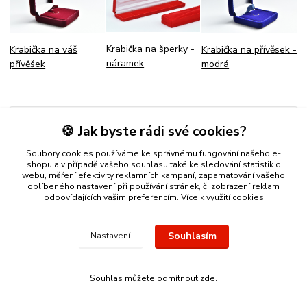
Krabička na šperky -
Krabička na přívěsek -
Krabička na váš
náramek
modrá
přívěšek
Líbil se článek? Sdílejte ho s přáteli
🍪 Jak byste rádi své cookies?
Facebook
Twitter
Soubory cookies používáme ke správnému fungování našeho e-
shopu a v případě vašeho souhlasu také ke sledování statistik o
webu, měření efektivity reklamních kampaní, zapamatování vašeho
oblíbeného nastavení při používání stránek, či zobrazení reklam
odpovídajících vašim preferencím.
Více k využití cookies
Nákup zlatého šperku s jistotou a ke spokojenosti
Zlatý přívěsek
Souhlasím
Nastavení
nebo řetízek spolehlivý nápad na dárek.
Stříbro Nikol
- on-line
obchod se stříbrnými a zlatými šperky
Souhlas můžete odmítnout
zde
.
Vytvořeno na
Eshop-rychle.cz