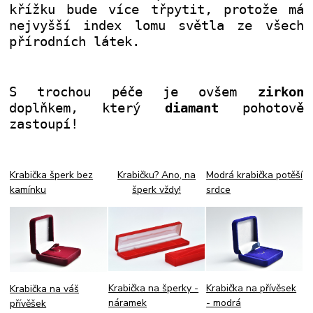
křížku bude více třpytit, protože má
nejvyšší index lomu světla ze všech
přírodních látek.
S trochou péče je ovšem
zirkon
doplňkem, který
diamant
pohotově
zastoupí!
Krabička šperk bez
Krabičku? Ano, na
Modrá krabička potěší
kamínku
šperk vždy!
srdce
Krabička na přívěsek
Krabička na šperky -
Krabička na váš
- modrá
náramek
přívěšek