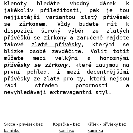
klenoty hledáte vhodný dárek k
jakékoliv příležitosti, pak je tou
nejjistější variantou zlatý přívěsek
se
zirkonem
. Vždy budete mít k
dispozici široký výběr ze zlatých
přívěšků se zirkony a zaručeně najdete
takové
zlaté přívěsky
, kterými se
blízké osobě zavděčíte. Volit totiž
můžete mezi velkými a honosnými
přívěsky se zirkony
, které zaujmou na
první pohled, i mezi decentnějšími
přívěsky ze zlata pro ty, kteří nejsou
rádi středem pozornosti a
nevyhledávají extravagantní styl
.
Srdce - přívěsek bez
Kopačka - bez
Křížek - přívěsky bez
kamínku
kamínku
kamínku