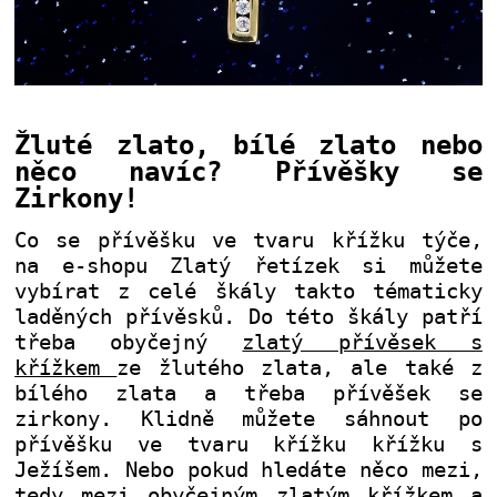
Žluté zlato, bílé zlato nebo
něco navíc? Přívěšky se
Zirkony!
Co se přívěšku ve tvaru křížku týče,
na e-shopu Zlatý řetízek si můžete
vybírat z celé škály takto tématicky
laděných přívěsků. Do této škály patří
třeba obyčejný
zlatý přívěsek s
křížkem
ze žlutého zlata, ale také z
bílého zlata a třeba přívěšek se
zirkony. Klidně můžete sáhnout po
přívěšku ve tvaru křížku křížku s
Ježíšem. Nebo pokud hledáte něco mezi,
tedy mezi obyčejným zlatým křížkem a