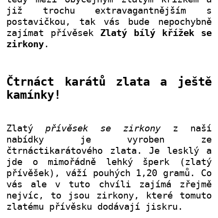
již trochu extravagantnějším s
postavičkou, tak vás bude nepochybně
zajímat přívěsek
Zlatý bílý křížek se
zirkony
.
Čtrnáct karátů zlata a ještě
kamínky!
Zlatý
přívěsek se zirkony
z naší
nabídky je vyroben ze
čtrnáctikarátového zlata. Je lesklý a
jde o mimořádně lehký šperk (zlatý
přívěšek), váží pouhých 1,20 gramů. Co
vás ale v tuto chvíli zajímá zřejmě
nejvíc, to jsou zirkony, které tomuto
zlatému přívěsku dodávají jiskru
.