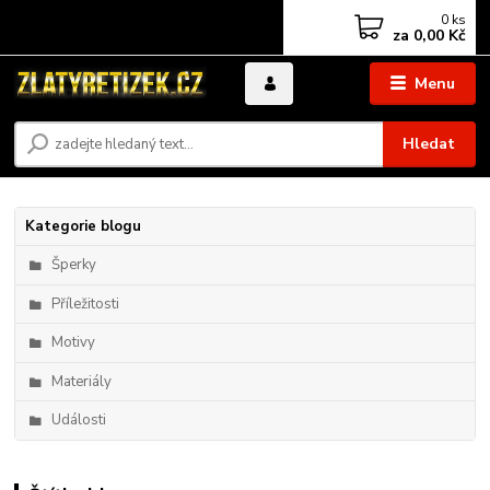
0
ks
za
0,00 Kč
Menu
Hledat
Kategorie blogu
Šperky
Příležitosti
Motivy
Materiály
Události