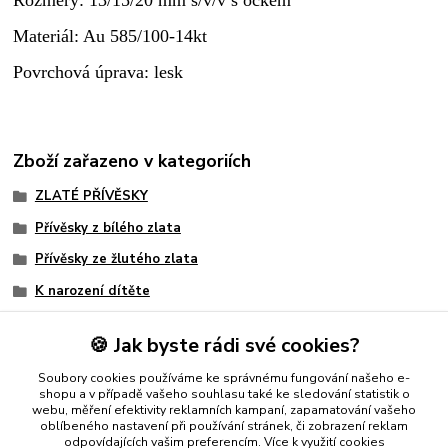
Rozměry: 13/15/20 mm š/v/v s očkem
Materiál: Au 585/100-14kt
Povrchová úprava: lesk
Zboží zařazeno v kategoriích
ZLATÉ PŘÍVĚSKY
Přívěsky z bílého zlata
Přívěsky ze žlutého zlata
K narození dítěte
Přívěšky na krk
🍪 Jak byste rádi své cookies?
Anděl
Soubory cookies používáme ke správnému fungování našeho e-
Velikonoce
shopu a v případě vašeho souhlasu také ke sledování statistik o
webu, měření efektivity reklamních kampaní, zapamatování vašeho
oblíbeného nastavení při používání stránek, či zobrazení reklam
odpovídajících vašim preferencím.
Více k využití cookies