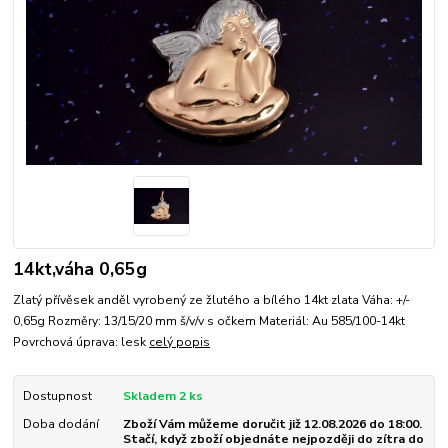
14kt,váha 0,65g
Zlatý přívěsek anděl vyrobený ze žlutého a bílého 14kt zlata Váha: +/-
0,65g Rozměry: 13/15/20 mm š/v/v s očkem Materiál: Au 585/100-14kt
Povrchová úprava: lesk
celý popis
Dostupnost
Skladem 2 ks
Doba dodání
Zboží Vám můžeme doručit již 12.08.2026 do 18:00.
Stačí, když zboží objednáte nejpozději do zítra do