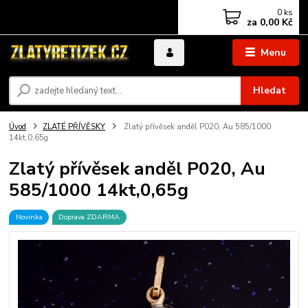
0
ks
za
0,00 Kč
Menu
Hledat
Úvod
ZLATÉ PŘÍVĚSKY
Zlatý přívěsek anděl P020, Au 585/1000
14kt,0,65g
Zlatý přívěsek anděl P020, Au
585/1000 14kt,0,65g
Novinka
Doprava ZDARMA