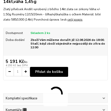
14kt,váha 1,45g
Zlatý přívěsek Anděl vyrobený z bílého 14kt zlata se zirkony Váha:+/-
1,50g Rozměry:12/15/20mm - šířka/výška/výška s očkem Materiál: bílé
zlato 585/1000 (14kt) Povrchová úprava: lesk
celý popis
Dostupnost
Skladem 2 ks
Doba dodání
Zboží Vám můžeme doručit již 12.08.2026 do 18:00.
Stačí, když zboží objednáte nejpozději do zítra do
12:00
5 191 Kč
/
ks
4 290 Kč
bez DPH
Přidat do košíku
Kompletní specifikace
Komentáře
0