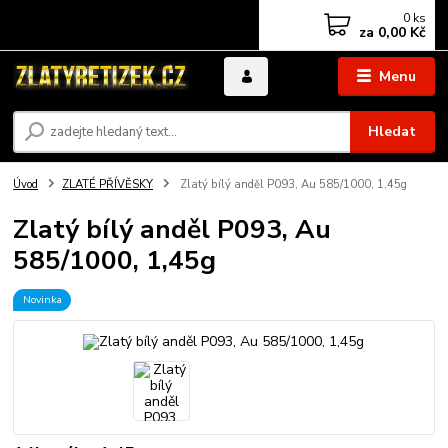
0
ks
za
0,00 Kč
Menu
Hledat
Úvod
ZLATÉ PŘÍVĚSKY
Zlatý bílý anděl P093, Au 585/1000, 1,45g
Zlatý bílý anděl P093, Au
585/1000, 1,45g
Novinka