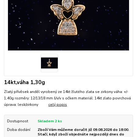
14kt,váha 1,30g
Zlatý přívěsek anděl vyrobený ze 14kt žlutého zlata se zirkony váha: +/-
1,40g rozměry: 12/13/18 mm š/v/v s očkem materiál: 14kt zlato povrchová
úprava: lesk/zirkony
celý popis
Dostupnost
Skladem 2 ks
Doba dodání
Zboží Vám můžeme doručit již 09.08.2026 do 18:00.
Stačí, když zboží objednáte nejpozději dnes do