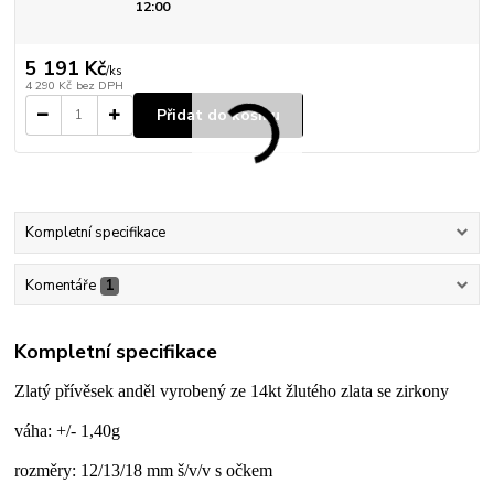
12:00
5 191 Kč
/
ks
4 290 Kč
bez DPH
Přidat do košíku
Kompletní specifikace
Komentáře
1
Kompletní specifikace
Zlatý přívěsek anděl vyrobený ze 14kt žlutého zlata se zirkony
váha: +/- 1,40g
rozměry: 12/13/18 mm š/v/v s očkem