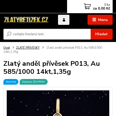
0
ks
za
0,00 Kč
Menu
Hledat
Úvod
ZLATÉ PŘÍVĚSKY
Zlatý anděl přívěsek P013, Au 585/1000
14kt,1,35g
Zlatý anděl přívěsek P013, Au
585/1000 14kt,1,35g
Novinka
Doprava ZDARMA