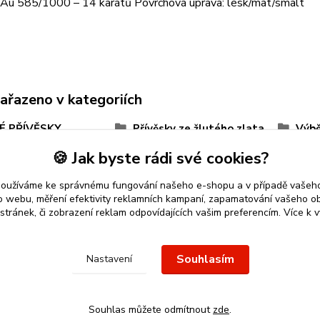
: Au 585/1000 – 14 karátů Povrchová úprava: lesk/mat/smalt
zařazeno v kategoriích
É PŘÍVĚSKY
Přívěsky ze žlutého zlata
Výbě
a
Pro štěstí
Z lá
🍪 Jak byste rádi své cookies?
 přívěšky 14 karátů
Pro chlapce
používáme ke správnému fungování našeho e-shopu a v případě vašeho
k o webu, měření efektivity reklamních kampaní, zapamatování vašeho o
 stránek, či zobrazení reklam odpovídajících vašim preferencím.
Více k v
 přívěsek
nebo řetízek spolehlivý nápad na dárek.
Stříbro Nikol
-
Souhlasím
Nastavení
Souhlas můžete odmítnout
zde
.