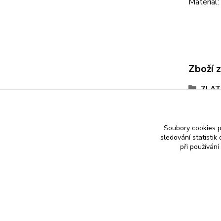
Materiál
Zboží 
ZLAT
Faun
Zlaté
Soubory cookies 
sledování statisti
při používání
Nákup zlatého šperku s jistotou a ke spokojenosti
Zlatý