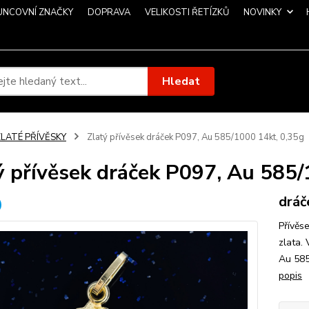
UNCOVNÍ ZNAČKY
DOPRAVA
VELIKOSTI ŘETÍZKŮ
NOVINKY
Hledat
ZLATÉ PŘÍVĚSKY
Zlatý přívěsek dráček P097, Au 585/1000 14kt, 0,35g
ý přívěsek dráček P097, Au 585/
dráč
Přívěs
zlata.
Au 585
popis