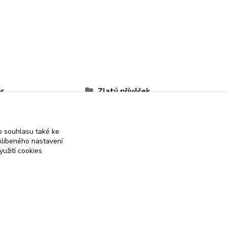
r
Zlatý přívěšek
sky
Pro děti
 souhlasu také ke
blíbeného nastavení
yužití cookies
 on-line obchod se stříbrnými a zlatými šperky
Vytvořeno na
Eshop-rychle.cz