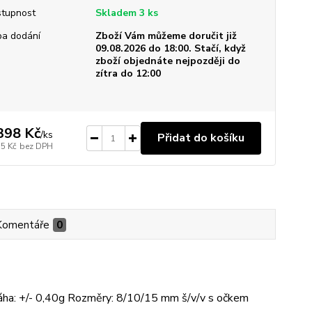
tupnost
Skladem 3 ks
a dodání
Zboží Vám můžeme doručit již
09.08.2026 do 18:00. Stačí, když
zboží objednáte nejpozději do
zítra do 12:00
398 Kč
/
ks
Přidat do košíku
55 Kč
bez DPH
Komentáře
0
 Váha: +/- 0,40g Rozměry: 8/10/15 mm š/v/v s očkem