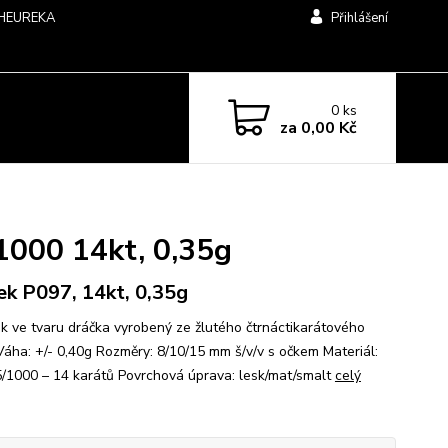
HEUREKA
Přihlášení
0
ks
za
0,00 Kč
1000 14kt, 0,35g
ek P097, 14kt, 0,35g
ek ve tvaru dráčka vyrobený ze žlutého čtrnáctikarátového
 Váha: +/- 0,40g Rozměry: 8/10/15 mm š/v/v s očkem Materiál:
/1000 – 14 karátů Povrchová úprava: lesk/mat/smalt
celý