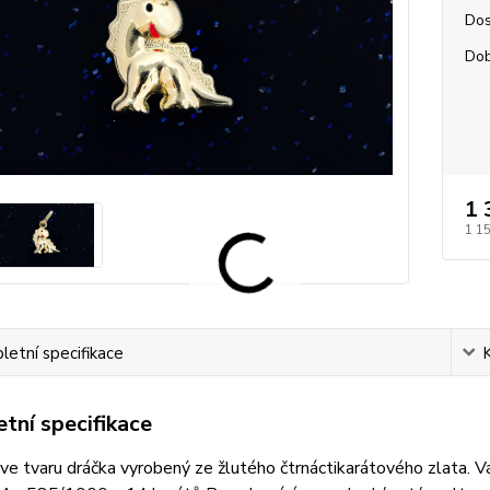
Dos
Dob
1 
1 1
etní specifikace
tní specifikace
ve tvaru dráčka vyrobený ze žlutého čtrnáctikarátového zlata.